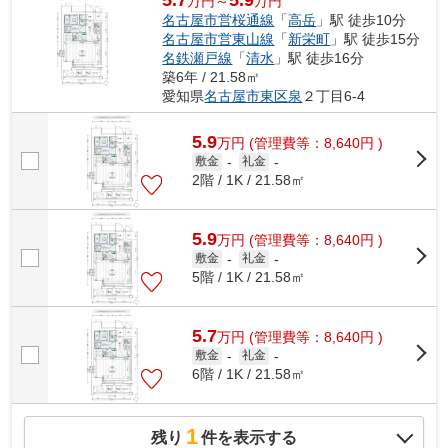
5.7
5.9
万円～
万円
名古屋市営桜通線
「
高岳
」駅 徒歩10分
名古屋市営東山線
「
新栄町
」駅 徒歩15分
名鉄瀬戸線
「
清水
」駅 徒歩16分
築6年 / 21.58㎡
愛知県
名古屋市東区
泉
２丁目6-4
5.9
万
円
(管理費等：8,640円 )
敷金
-
礼金
-
2階 / 1K / 21.58㎡
5.9
万
円
(管理費等：8,640円 )
敷金
-
礼金
-
5階 / 1K / 21.58㎡
5.7
万
円
(管理費等：8,640円 )
敷金
-
礼金
-
6階 / 1K / 21.58㎡
1
残り
件を表示する