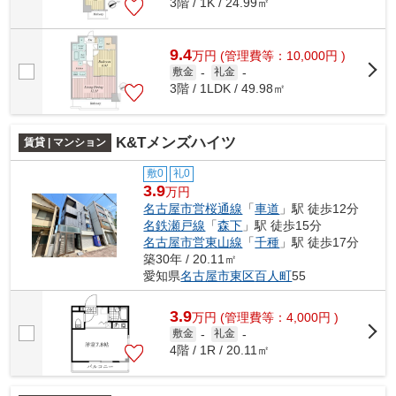
3階 / 1K / 24.99㎡
9.4
万
円
(管理費等：10,000円 )
敷金
-
礼金
-
3階 / 1LDK / 49.98㎡
K&Tメンズハイツ
賃貸 | マンション
敷0
礼0
3.9
万円
名古屋市営桜通線
「
車道
」駅 徒歩12分
名鉄瀬戸線
「
森下
」駅 徒歩15分
名古屋市営東山線
「
千種
」駅 徒歩17分
築30年 / 20.11㎡
愛知県
名古屋市東区
百人町
55
3.9
万
円
(管理費等：4,000円 )
敷金
-
礼金
-
4階 / 1R / 20.11㎡