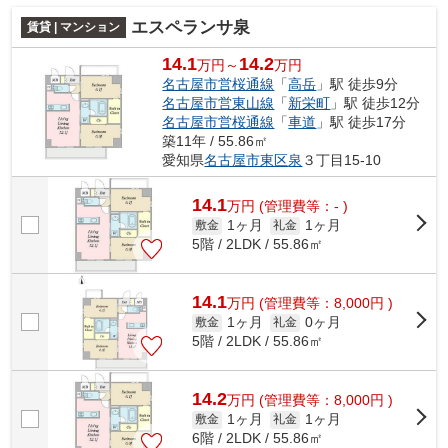
エスペランサ泉
賃貸 | マンション
14.1
14.2
万円～
万円
名古屋市営桜通線
「
高岳
」駅 徒歩9分
名古屋市営東山線
「
新栄町
」駅 徒歩12分
名古屋市営桜通線
「
車道
」駅 徒歩17分
築11年 / 55.86㎡
愛知県
名古屋市東区
泉
３丁目15-10
14.1
万
円
(管理費等：- )
1ヶ月
1ヶ月
敷金
礼金
5階 / 2LDK / 55.86㎡
14.1
万
円
(管理費等：8,000円 )
1ヶ月
0ヶ月
敷金
礼金
5階 / 2LDK / 55.86㎡
14.2
万
円
(管理費等：8,000円 )
1ヶ月
1ヶ月
敷金
礼金
6階 / 2LDK / 55.86㎡