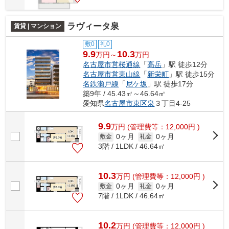
ラヴィータ泉
賃貸 | マンション
敷0
礼0
9.9
10.3
万円～
万円
名古屋市営桜通線
「
高岳
」駅 徒歩12分
名古屋市営東山線
「
新栄町
」駅 徒歩15分
名鉄瀬戸線
「
尼ケ坂
」駅 徒歩17分
築9年 / 45.43㎡～46.64㎡
愛知県
名古屋市東区
泉
３丁目4-25
9.9
万
円
(管理費等：12,000円 )
0ヶ月
0ヶ月
敷金
礼金
3階 / 1LDK / 46.64㎡
10.3
万
円
(管理費等：12,000円 )
0ヶ月
0ヶ月
敷金
礼金
7階 / 1LDK / 46.64㎡
10.2
万
円
(管理費等：12,000円 )