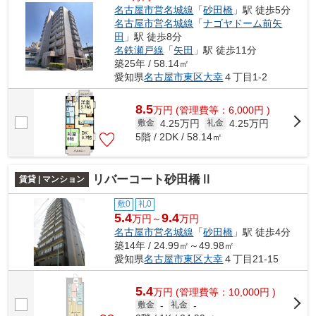
名古屋市営名城線
「
砂田橋
」駅 徒歩5分
名古屋市営名城線
「
ナゴヤドーム前矢
田
」駅 徒歩8分
名鉄瀬戸線
「
矢田
」駅 徒歩11分
築25年 / 58.14㎡
愛知県
名古屋市東区
大幸
４丁目1-2
8.5
万
円
(管理費等：6,000円 )
4.25万円
4.25万円
敷金
礼金
5階 / 2DK / 58.14㎡
リバーコート砂田橋Ⅱ
賃貸 | マンション
敷0
礼0
5.4
9.4
万円～
万円
名古屋市営名城線
「
砂田橋
」駅 徒歩4分
築14年 / 24.99㎡～49.98㎡
愛知県
名古屋市東区
大幸
４丁目21-15
5.4
万
円
(管理費等：10,000円 )
敷金
-
礼金
-