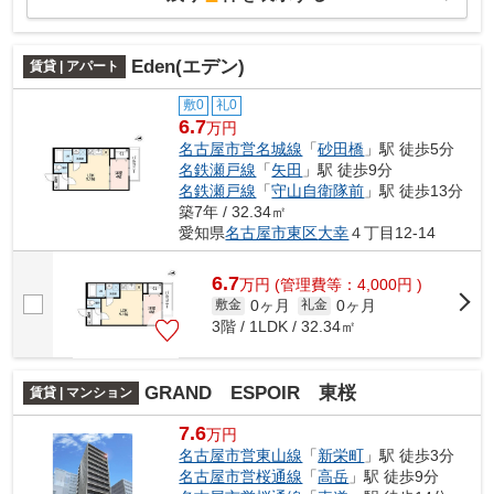
Eden(エデン)
賃貸 | アパート
敷0
礼0
6.7
万円
名古屋市営名城線
「
砂田橋
」駅 徒歩5分
名鉄瀬戸線
「
矢田
」駅 徒歩9分
名鉄瀬戸線
「
守山自衛隊前
」駅 徒歩13分
築7年 / 32.34㎡
愛知県
名古屋市東区
大幸
４丁目12-14
6.7
万
円
(管理費等：4,000円 )
0ヶ月
0ヶ月
敷金
礼金
3階 / 1LDK / 32.34㎡
GRAND ESPOIR 東桜
賃貸 | マンション
7.6
万円
名古屋市営東山線
「
新栄町
」駅 徒歩3分
名古屋市営桜通線
「
高岳
」駅 徒歩9分