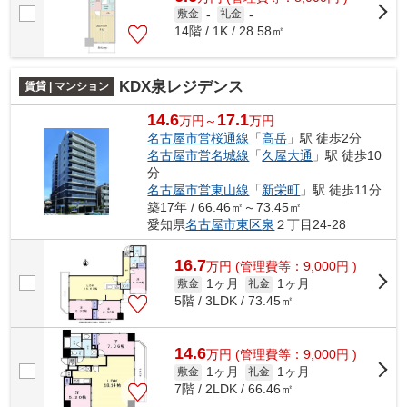
敷金
-
礼金
-
14階 / 1K / 28.58㎡
KDX泉レジデンス
賃貸 | マンション
14.6
17.1
万円～
万円
名古屋市営桜通線
「
高岳
」駅 徒歩2分
名古屋市営名城線
「
久屋大通
」駅 徒歩10
分
名古屋市営東山線
「
新栄町
」駅 徒歩11分
築17年 / 66.46㎡～73.45㎡
愛知県
名古屋市東区
泉
２丁目24-28
16.7
万
円
(管理費等：9,000円 )
1ヶ月
1ヶ月
敷金
礼金
5階 / 3LDK / 73.45㎡
14.6
万
円
(管理費等：9,000円 )
1ヶ月
1ヶ月
敷金
礼金
7階 / 2LDK / 66.46㎡