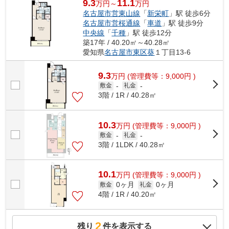
9.3
11.1
万円～
万円
名古屋市営東山線
「
新栄町
」駅 徒歩6分
名古屋市営桜通線
「
車道
」駅 徒歩9分
中央線
「
千種
」駅 徒歩12分
築17年 / 40.20㎡～40.28㎡
愛知県
名古屋市東区
葵
１丁目13-6
9.3
万
円
(管理費等：9,000円 )
敷金
-
礼金
-
3階 / 1R / 40.28㎡
10.3
万
円
(管理費等：9,000円 )
敷金
-
礼金
-
3階 / 1LDK / 40.28㎡
10.1
万
円
(管理費等：9,000円 )
0ヶ月
0ヶ月
敷金
礼金
4階 / 1R / 40.20㎡
2
残り
件を表示する