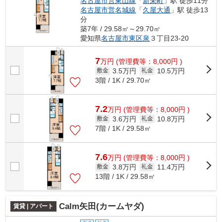
名古屋市営東山線
「
新栄町
」駅 徒歩11分
名古屋市営名城線
「
久屋大通
」駅 徒歩13
分
築7年 / 29.58㎡～29.70㎡
愛知県
名古屋市東区
泉
３丁目23-20
7
万
円
(管理費等：8,000円 )
3.5万円
10.5万円
敷金
礼金
3階 / 1K / 29.70㎡
7.2
万
円
(管理費等：8,000円 )
3.6万円
10.8万円
敷金
礼金
7階 / 1K / 29.58㎡
7.6
万
円
(管理費等：8,000円 )
3.8万円
11.4万円
敷金
礼金
13階 / 1K / 29.58㎡
Calm矢田(カームヤダ)
賃貸 | アパート