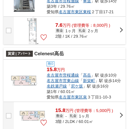
名古屋市営桜通線
「
車道
」駅 徒歩14分
築3年 / 29.76㎡
愛知県
名古屋市東区
東桜
２丁目17-21
7.6
万
円
(管理費等：8,000円 )
1ヶ月
2ヶ月
敷金
礼金
2階 / 1K / 29.76㎡
Celenest高岳
賃貸 | アパート
敷0
15.8
万円
名古屋市営桜通線
「
高岳
」駅 徒歩10分
名古屋市営東山線
「
新栄町
」駅 徒歩14分
名鉄瀬戸線
「
尼ケ坂
」駅 徒歩16分
築1年 / 60.01㎡
愛知県
名古屋市東区
泉
３丁目1-10-3
15.8
万
円
(管理費等：5,000円 )
1ヶ月
敷金
-
礼金
3階 / 2LDK / 60.01㎡