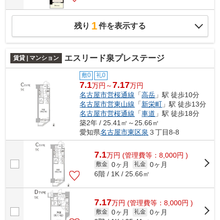
1
残り
件を表示する
エスリード泉プレステージ
賃貸 | マンション
敷0
礼0
7.1
7.17
万円～
万円
名古屋市営桜通線
「
高岳
」駅 徒歩10分
名古屋市営東山線
「
新栄町
」駅 徒歩13分
名古屋市営桜通線
「
車道
」駅 徒歩18分
築2年 / 25.41㎡～25.66㎡
愛知県
名古屋市東区
泉
３丁目8-8
7.1
万
円
(管理費等：8,000円 )
0ヶ月
0ヶ月
敷金
礼金
6階 / 1K / 25.66㎡
7.17
万
円
(管理費等：8,000円 )
0ヶ月
0ヶ月
敷金
礼金