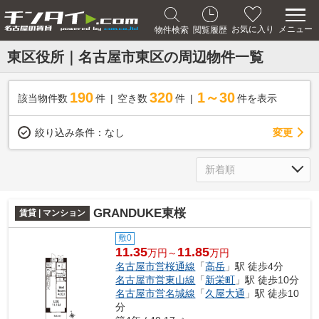
メニュー
お気に入り
物件検索
閲覧履歴
東区役所｜名古屋市東区の周辺物件一覧
190
320
1～30
該当物件数
件
空き数
件
件を表示
変更
絞り込み条件：
なし
GRANDUKE東桜
賃貸 | マンション
敷0
11.35
11.85
万円～
万円
名古屋市営桜通線
「
高岳
」駅 徒歩4分
名古屋市営東山線
「
新栄町
」駅 徒歩10分
名古屋市営名城線
「
久屋大通
」駅 徒歩10
分