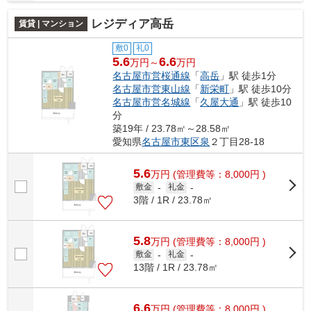
レジディア高岳
賃貸 | マンション
敷0
礼0
5.6
6.6
万円～
万円
名古屋市営桜通線
「
高岳
」駅 徒歩1分
名古屋市営東山線
「
新栄町
」駅 徒歩10分
名古屋市営名城線
「
久屋大通
」駅 徒歩10
分
築19年 / 23.78㎡～28.58㎡
愛知県
名古屋市東区
泉
２丁目28-18
5.6
万
円
(管理費等：8,000円 )
敷金
-
礼金
-
3階 / 1R / 23.78㎡
5.8
万
円
(管理費等：8,000円 )
敷金
-
礼金
-
13階 / 1R / 23.78㎡
6.6
万
円
(管理費等：8,000円 )