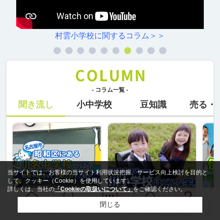
村雲小学校に関するコラム＞＞
- コラム一覧 -
聞き流し
小中学校
豆知識
売る・
当サイトでは、お客様の当サイト利用状況把握、サービス向上検討を目的と
して、クッキー（Cookie）を使用しています。
詳しくは、当社の
「Cookieの取扱いについて」
をご確認ください。
【保存版】川名中学校の概
【保存版】滝川小学校の概
【保
閉じる
Ｑ＆Ａ
ホーム
問い合せ
物件検索
お知らせ
要と特徴｜時をいかせる子
要と特徴｜昭和区人気№1
要と