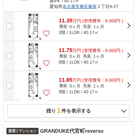
築4年 / 40.17㎡
愛知県
名古屋市東区
東桜
２丁目9-27
11.35
万
円
(管理費等：8,000円 )
0ヶ月
1ヶ月
敷金
礼金
3階 / 1LDK / 40.17㎡
11.75
万
円
(管理費等：8,000円 )
0ヶ月
1ヶ月
敷金
礼金
8階 / 1LDK / 40.17㎡
11.85
万
円
(管理費等：8,000円 )
0ヶ月
1ヶ月
敷金
礼金
9階 / 1LDK / 40.17㎡
1
残り
件を表示する
GRANDUKE代官町reverso
賃貸 | マンション