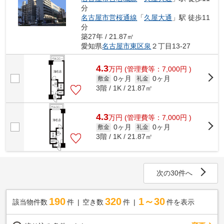
分
名古屋市営桜通線
「
久屋大通
」駅 徒歩11
分
築27年 / 21.87㎡
愛知県
名古屋市東区
泉
２丁目13-27
4.3
万
円
(管理費等：7,000円 )
0ヶ月
0ヶ月
敷金
礼金
3階 / 1K / 21.87㎡
4.3
万
円
(管理費等：7,000円 )
0ヶ月
0ヶ月
敷金
礼金
3階 / 1K / 21.87㎡
次の30件へ
190
320
1～30
該当物件数
件
空き数
件
件を表示