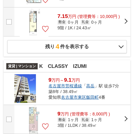
7.15
万
円
(管理費等：10,000円 )
0ヶ月
0ヶ月
敷金
礼金
9階 / 1K / 24.43㎡
4
残り
件を表示する
K CLASSY IZUMI
賃貸 | マンション
9
9.1
万円～
万円
名古屋市営桜通線
「
高岳
」駅 徒歩7分
築8年 / 38.49㎡
愛知県
名古屋市東区
飯田町
4番
9
万
円
(管理費等：8,000円 )
1ヶ月
1ヶ月
敷金
礼金
3階 / 1LDK / 38.49㎡