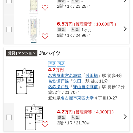
敷金
-
礼金
-
2階 / 1K / 23.25㎡
6.5
万
円
(管理費等：10,000円 )
1ヶ月
敷金
-
礼金
9階 / 1K / 24.96㎡
J’sハイツ
賃貸 | マンション
敷0
礼0
4.2
万円
名古屋市営名城線
「
砂田橋
」駅 徒歩4分
名鉄瀬戸線
「
矢田
」駅 徒歩11分
名鉄瀬戸線
「
守山自衛隊前
」駅 徒歩12分
築32年 / 21.70㎡
愛知県
名古屋市東区
大幸
４丁目19-27
4.2
万
円
(管理費等：4,000円 )
敷金
-
礼金
-
2階 / 1R / 21.70㎡