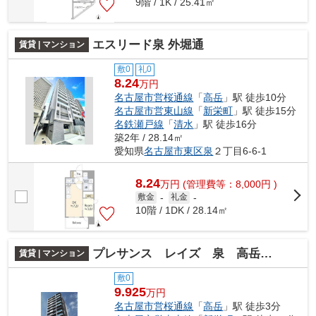
9階 / 1K / 25.41㎡
エスリード泉 外堀通
賃貸 | マンション
敷0
礼0
8.24
万円
名古屋市営桜通線
「
高岳
」駅 徒歩10分
名古屋市営東山線
「
新栄町
」駅 徒歩15分
名鉄瀬戸線
「
清水
」駅 徒歩16分
築2年 / 28.14㎡
愛知県
名古屋市東区
泉
２丁目6-6-1
8.24
万
円
(管理費等：8,000円 )
敷金
-
礼金
-
10階 / 1DK / 28.14㎡
プレサンス レイズ 泉 高岳駅前
賃貸 | マンション
敷0
9.925
万円
名古屋市営桜通線
「
高岳
」駅 徒歩3分