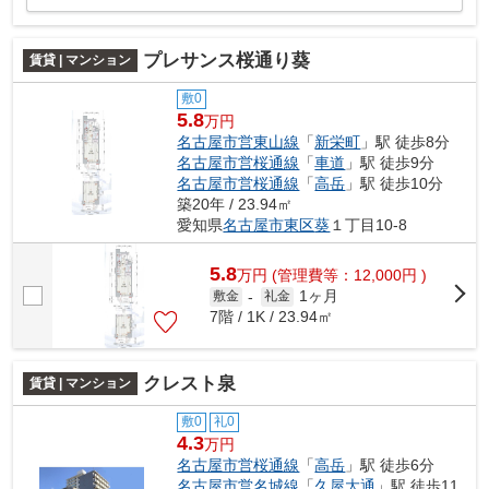
プレサンス桜通り葵
賃貸 | マンション
敷0
5.8
万円
名古屋市営東山線
「
新栄町
」駅 徒歩8分
名古屋市営桜通線
「
車道
」駅 徒歩9分
名古屋市営桜通線
「
高岳
」駅 徒歩10分
築20年 / 23.94㎡
愛知県
名古屋市東区
葵
１丁目10-8
5.8
万
円
(管理費等：12,000円 )
1ヶ月
敷金
-
礼金
7階 / 1K / 23.94㎡
クレスト泉
賃貸 | マンション
敷0
礼0
4.3
万円
名古屋市営桜通線
「
高岳
」駅 徒歩6分
名古屋市営名城線
「
久屋大通
」駅 徒歩11