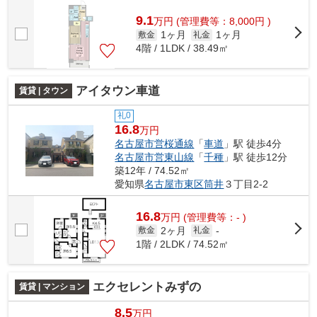
9.1
万
円
(管理費等：8,000円 )
1ヶ月
1ヶ月
敷金
礼金
4階 / 1LDK / 38.49㎡
アイタウン車道
賃貸 | タウン
礼0
16.8
万円
名古屋市営桜通線
「
車道
」駅 徒歩4分
名古屋市営東山線
「
千種
」駅 徒歩12分
築12年 / 74.52㎡
愛知県
名古屋市東区
筒井
３丁目2-2
16.8
万
円
(管理費等：- )
2ヶ月
敷金
礼金
-
1階 / 2LDK / 74.52㎡
エクセレントみずの
賃貸 | マンション
8.5
万円