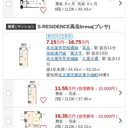
0ヶ月
0ヶ月
敷金
礼金
8階 / 1LDK / 45.43㎡
S-RESIDENCE高岳bresa(ブレサ)
賃貸 | マンション
敷0
礼0
新築
7.15
16.75
万円～
万円
名古屋市営桜通線
「
高岳
」駅 徒歩11分
名鉄瀬戸線
「
東大手
」駅 徒歩13分
名古屋市営名城線
「
久屋大通
」駅 徒歩13
分
築1年未満 / 24.43㎡～53.15㎡
愛知県
名古屋市東区
東片端町
49番3
11.55
万
円
(管理費等：10,000円 )
敷金
-
礼金
-
2階 / 1LDK / 37.96㎡
16.35
万
円
(管理費等：10,000円 )
敷金
-
礼金
-
2階 / 2LDK / 53.15㎡