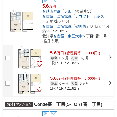
敷0
礼0
5.6
万円
名鉄瀬戸線
「
矢田
」駅 徒歩3分
名古屋市営名城線
「
ナゴヤドーム前矢
田
」駅 徒歩11分
名古屋市営名城線
「
砂田橋
」駅 徒歩11分
築5年 / 21.82㎡
愛知県
名古屋市東区
大幸
２丁目9番35号
(住居表示)
5.6
万
円
(管理費等：3,000円 )
0ヶ月
0ヶ月
敷金
礼金
1階 / 1R / 21.82㎡
5.6
万
円
(管理費等：3,000円 )
0ヶ月
0ヶ月
敷金
礼金
1階 / 1R / 21.82㎡
Conde葵一丁目(S-FORT葵一丁目)
賃貸 | マンション
敷0
礼0