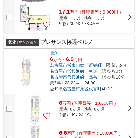
17.1
万
円
(管理費等：9,000円 )
1ヶ月
1ヶ月
敷金
礼金
9階 / 3LDK / 73.45㎡
プレサンス桜通ベルノ
賃貸 | マンション
敷0
6
6.6
万円～
万円
名古屋市営東山線
「
新栄町
」駅 徒歩9分
名古屋市営桜通線
「
車道
」駅 徒歩9分
名古屋市営桜通線
「
高岳
」駅 徒歩10分
築7年 / 23.25㎡～24.96㎡
愛知県
名古屋市東区
代官町
40-21
6
万
円
(管理費等：10,000円 )
0ヶ月
0ヶ月
敷金
礼金
2階 / 1K / 24.19㎡
6.6
万
円
(管理費等：10,000円 )