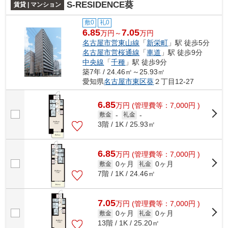
S-RESIDENCE葵
賃貸 | マンション
敷0
礼0
6.85
7.05
万円～
万円
名古屋市営東山線
「
新栄町
」駅 徒歩5分
名古屋市営桜通線
「
車道
」駅 徒歩9分
中央線
「
千種
」駅 徒歩9分
築7年 / 24.46㎡～25.93㎡
愛知県
名古屋市東区
葵
２丁目12-27
6.85
万
円
(管理費等：7,000円 )
敷金
-
礼金
-
3階 / 1K / 25.93㎡
6.85
万
円
(管理費等：7,000円 )
0ヶ月
0ヶ月
敷金
礼金
7階 / 1K / 24.46㎡
7.05
万
円
(管理費等：7,000円 )
0ヶ月
0ヶ月
敷金
礼金
13階 / 1K / 25.20㎡