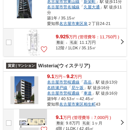
名古屋市営東山線
「
新栄町
」駅 徒歩11分
名古屋市営名城線
「
久屋大通
」駅 徒歩11
分
築1年 / 35.15㎡
愛知県
名古屋市東区
泉
２丁目24-21
9.925
万
円
(管理費等：11,750円 )
11.1万円
敷金
-
礼金
12階 / 1LDK / 35.15㎡
Wisteria(ウィステリア)
賃貸 | マンション
9.1
9.2
万円～
万円
名古屋市営桜通線
「
高岳
」駅 徒歩13分
名鉄瀬戸線
「
尼ケ坂
」駅 徒歩16分
名古屋市営桜通線
「
車道
」駅 徒歩16分
築9年 / 40.53㎡～42.45㎡
愛知県
名古屋市東区
相生町
43
9.1
万
円
(管理費等：7,000円 )
9.8万円
1ヶ月
敷金
礼金
4階 / 1LDK / 42.45㎡