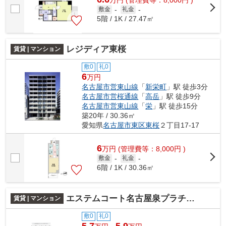
敷金
-
礼金
-
5階 / 1K / 27.47㎡
レジディア東桜
賃貸 | マンション
敷0
礼0
6
万円
名古屋市営東山線
「
新栄町
」駅 徒歩3分
名古屋市営桜通線
「
高岳
」駅 徒歩9分
名古屋市営東山線
「
栄
」駅 徒歩15分
築20年 / 30.36㎡
愛知県
名古屋市東区
東桜
２丁目17-17
6
万
円
(管理費等：8,000円 )
敷金
-
礼金
-
6階 / 1K / 30.36㎡
エステムコート名古屋泉プラチナムゲート
賃貸 | マンション
敷0
礼0