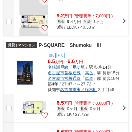
9.2
万
円
(管理費等：7,000円 )
9.8万円
1ヶ月
敷金
礼金
8階 / 1LDK / 40.53㎡
P-SQUARE Shumoku III
賃貸 | マンション
敷0
礼0
6.5
6.6
万円～
万円
名鉄瀬戸線
「
尼ケ坂
」駅 徒歩14分
名古屋市営桜通線
「
高岳
」駅 徒歩15分
名古屋市営桜通線
「
車道
」駅 徒歩18分
築4年 / 27.47㎡～27.72㎡
愛知県
名古屋市東区
橦木町
３丁目48
6.5
万
円
(管理費等：8,000円 )
0ヶ月
0ヶ月
敷金
礼金
3階 / 1K / 27.72㎡
6.6
万
円
(管理費等：8,000円 )