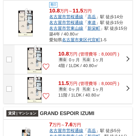
敷0
10.8
11.5
万円～
万円
名古屋市営桜通線
「
高岳
」駅 徒歩14分
名古屋市営桜通線
「
車道
」駅 徒歩15分
名古屋市営東山線
「
新栄町
」駅 徒歩15分
築4年 / 40.80㎡
愛知県
名古屋市東区
代官町
1-5
10.8
万
円
(管理費等：8,000円 )
0ヶ月
1ヶ月
敷金
礼金
4階 / 1LDK / 40.80㎡
11.5
万
円
(管理費等：8,000円 )
0ヶ月
1ヶ月
敷金
礼金
11階 / 1LDK / 40.80㎡
GRAND ESPOIR IZUMI
賃貸 | マンション
7
7.6
万円～
万円
名古屋市営桜通線
「
高岳
」駅 徒歩5分