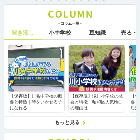
- コラム一覧 -
聞き流し
小中学校
豆知識
売る・
【保存版】川名中学校の概
【保存版】滝川小学校の概
【保
要と特徴｜時をいかせる子
要と特徴｜昭和区人気№1
要と
になれる
の理由は
対策
もっと見る