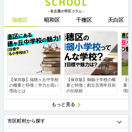
- 名古屋の学区コラム -
瑞穂区
昭和区
千種区
天白区
【保存版】瑞穂ヶ丘中学校
【保存版】御劔小学校の概
【保
の概要と特徴｜学力が高い
要と特徴｜創立百周年目前
要と
理由とは
の伝統校
理由
もっと見る
市区町村から探す