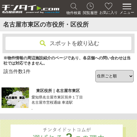
メニュー
お気に入り
物件検索
閲覧履歴
名古屋市東区の市役所・区役所
スポットを絞り込む
※物件情報の周辺施設紹介のページであり、各店舗への問い合わせは当
社では対応できません。
該当件数
1
件
東区役所｜名古屋市東区
愛知県名古屋市東区筒井１丁目
名古屋市営桜通線 車道駅
-