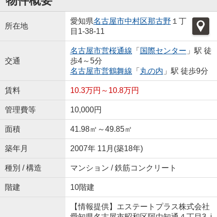
物件概要
愛知県
名古屋市中村区
那古野
１丁
所在地
目1-38-11
名古屋市営桜通線
「
国際センター
」駅 徒
交通
歩4～5分
名古屋市営鶴舞線
「
丸の内
」駅 徒歩9分
賃料
10.3万円～10.8万円
管理費等
10,000円
面積
41.98㎡～49.85㎡
築年月
2007年 11月(築18年)
種別 / 構造
マンション / 鉄筋コンクリート
階建
10階建
【情報提供】エステートプラス株式会社
愛知県名古屋市昭和区阿由知通４丁目3 i