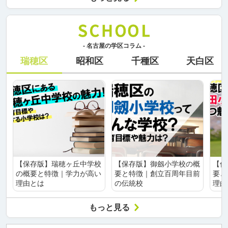
- 名古屋の学区コラム -
瑞穂区
昭和区
千種区
天白区
【保存版】瑞穂ヶ丘中学校
【保存版】御劔小学校の概
【保
の概要と特徴｜学力が高い
要と特徴｜創立百周年目前
要と
理由とは
の伝統校
理由
もっと見る