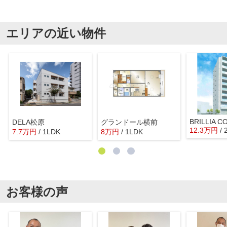
エリアの近い物件
DELA松原
グランドール横前
12.3
万
円
/
7.7
万
円
/ 1LDK
8
万
円
/ 1LDK
お客様の声