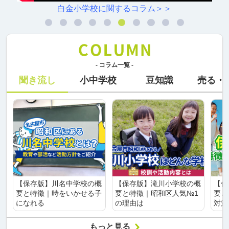
白金小学校に関するコラム＞＞
- コラム一覧 -
聞き流し
小中学校
豆知識
売る・
【保存版】川名中学校の概
【保存版】滝川小学校の概
【保
要と特徴｜時をいかせる子
要と特徴｜昭和区人気№1
要と
になれる
の理由は
対策
もっと見る