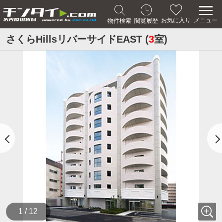
メニュー
お気に入り
物件検索
閲覧履歴
さくらHillsリバーサイドEAST (
3
室)
1 / 12