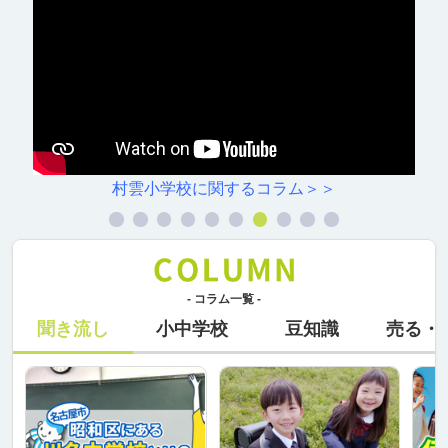
村雲小学校に関するコラム＞＞
- コラム一覧 -
聞き流し
小中学校
豆知識
売る・