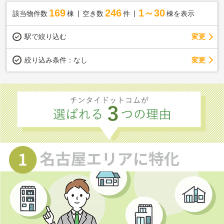
169
246
1～30
該当物件数
棟
空き数
件
棟を表示
駅で絞り込む
変更
変更
絞り込み条件：
なし