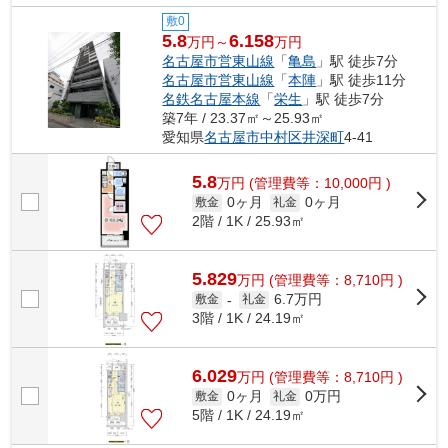
敷0
5.8
6.158
万円～
万円
名古屋市営東山線
「
亀島
」駅 徒歩7分
名古屋市営東山線
「
本陣
」駅 徒歩11分
名鉄名古屋本線
「
栄生
」駅 徒歩7分
築7年 / 23.37㎡～25.93㎡
愛知県
名古屋市中村区
井深町
4-41
5.8
万
円
(管理費等：10,000円 )
0ヶ月
0ヶ月
敷金
礼金
2階 / 1K / 25.93㎡
5.829
万
円
(管理費等：8,710円 )
6.7万円
敷金
-
礼金
3階 / 1K / 24.19㎡
6.029
万
円
(管理費等：8,710円 )
0ヶ月
0万円
敷金
礼金
5階 / 1K / 24.19㎡