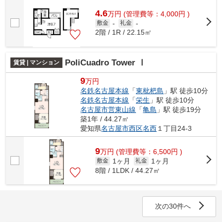
4.6
万
円
(管理費等：4,000円 )
敷金
-
礼金
-
2階 / 1R / 22.15㎡
PoliCuadro Tower Ⅰ
賃貸 | マンション
9
万円
名鉄名古屋本線
「
東枇杷島
」駅 徒歩10分
名鉄名古屋本線
「
栄生
」駅 徒歩10分
名古屋市営東山線
「
亀島
」駅 徒歩19分
築1年 / 44.27㎡
愛知県
名古屋市西区
名西
１丁目24-3
9
万
円
(管理費等：6,500円 )
1ヶ月
1ヶ月
敷金
礼金
8階 / 1LDK / 44.27㎡
次の30件へ