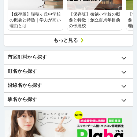
【保存版】瑞穂ヶ丘中学校
【保存版】御劔小学校の概
【保
の概要と特徴｜学力が高い
要と特徴｜創立百周年目前
要と
理由とは
の伝統校
理由
もっと見る
市区町村から探す
町名から探す
沿線名から探す
駅名から探す