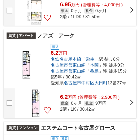
6.95
万
円
(管理費等：4,000円 )
0ヶ月
0ヶ月
敷金
礼金
2階 / 1LDK / 31.50㎡
ノアズ アーク
賃貸 | アパート
敷0
6.2
万円
名鉄名古屋本線
「
栄生
」駅 徒歩8分
名古屋市営東山線
「
本陣
」駅 徒歩9分
名古屋市営東山線
「
亀島
」駅 徒歩15分
築5年 / 30.42㎡
愛知県
名古屋市中村区
大日町
13番27号
6.2
万
円
(管理費等：2,900円 )
0ヶ月
9万円
敷金
礼金
2階 / 1K / 30.42㎡
エステムコート名古屋グロース
賃貸 | マンション
敷0
礼0