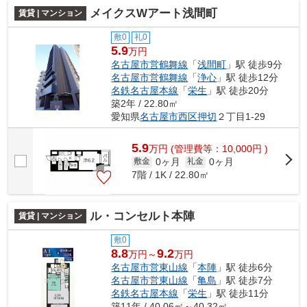
メイクスWアート浅間町
賃貸 | マンション
敷0
礼0
5.9
万円
名古屋市営鶴舞線
「
浅間町
」駅 徒歩9分
名古屋市営鶴舞線
「
浄心
」駅 徒歩12分
名鉄名古屋本線
「
栄生
」駅 徒歩20分
築2年 / 22.80㎡
愛知県
名古屋市西区
押切
２丁目1-29
5.9
万
円
(管理費等：10,000円 )
0ヶ月
0ヶ月
敷金
礼金
7階 / 1K / 22.80㎡
ル・コンセルト本陣
賃貸 | マンション
敷0
8.8
9.2
万円～
万円
名古屋市営東山線
「
本陣
」駅 徒歩6分
名古屋市営東山線
「
亀島
」駅 徒歩7分
名鉄名古屋本線
「
栄生
」駅 徒歩11分
築11年 / 40.06㎡～40.32㎡