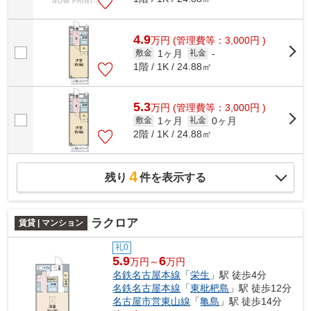
4.9
万
円
(管理費等：3,000円 )
1ヶ月
敷金
礼金
-
1階 / 1K / 24.88㎡
5.3
万
円
(管理費等：3,000円 )
1ヶ月
0ヶ月
敷金
礼金
2階 / 1K / 24.88㎡
4
残り
件を表示する
ラクロア
賃貸 | マンション
礼0
5.9
6
万円～
万円
名鉄名古屋本線
「
栄生
」駅 徒歩4分
名鉄名古屋本線
「
東枇杷島
」駅 徒歩12分
名古屋市営東山線
「
亀島
」駅 徒歩14分