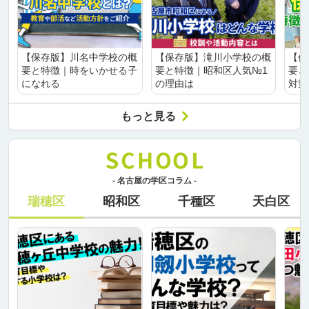
【保存版】川名中学校の概
【保存版】滝川小学校の概
【保
要と特徴｜時をいかせる子
要と特徴｜昭和区人気№1
要と
になれる
の理由は
対策
もっと見る
- 名古屋の学区コラム -
瑞穂区
昭和区
千種区
天白区