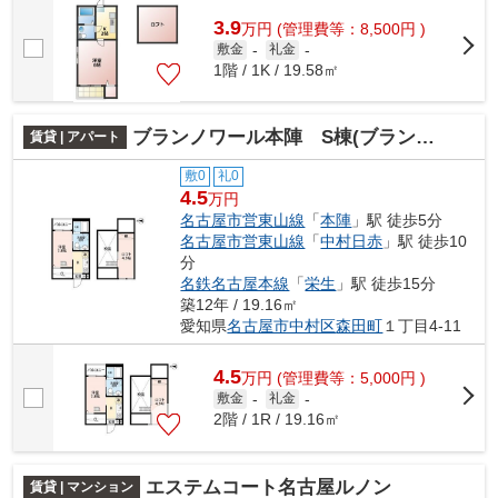
3.9
万
円
(管理費等：8,500円 )
敷金
-
礼金
-
1階 / 1K / 19.58㎡
ブランノワール本陣 S棟(ブランノワールホンジ
賃貸 | アパート
敷0
礼0
4.5
万円
名古屋市営東山線
「
本陣
」駅 徒歩5分
名古屋市営東山線
「
中村日赤
」駅 徒歩10
分
名鉄名古屋本線
「
栄生
」駅 徒歩15分
築12年 / 19.16㎡
愛知県
名古屋市中村区
森田町
１丁目4-11
4.5
万
円
(管理費等：5,000円 )
敷金
-
礼金
-
2階 / 1R / 19.16㎡
エステムコート名古屋ルノン
賃貸 | マンション