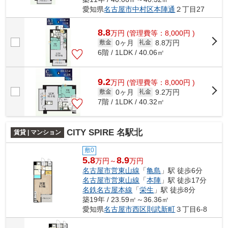
愛知県
名古屋市中村区
本陣通
２丁目27
8.8
万
円
(管理費等：8,000円 )
0ヶ月
8.8万円
敷金
礼金
6階 / 1LDK / 40.06㎡
9.2
万
円
(管理費等：8,000円 )
0ヶ月
9.2万円
敷金
礼金
7階 / 1LDK / 40.32㎡
CITY SPIRE 名駅北
賃貸 | マンション
敷0
5.8
8.9
万円～
万円
名古屋市営東山線
「
亀島
」駅 徒歩6分
名古屋市営東山線
「
本陣
」駅 徒歩17分
名鉄名古屋本線
「
栄生
」駅 徒歩8分
築19年 / 23.59㎡～36.36㎡
愛知県
名古屋市西区
則武新町
３丁目6-8