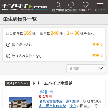
メニュー
お気に入り
物件検索
閲覧履歴
栄生駅物件一覧
169
246
1～30
該当物件数
棟
空き数
件
棟を表示
駅で絞り込む
変更
変更
絞り込み条件：
なし
ドリームハイツ南堀越
賃貸 | マンション
敷0
礼0
6.1
万円
名鉄名古屋本線
「
東枇杷島
」駅 徒歩18分
名古屋市営鶴舞線
「
浄心
」駅 徒歩20分