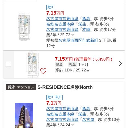
敷0
7.15
万円
名古屋市営東山線
「
亀島
」駅 徒歩6分
名鉄名古屋本線
「
栄生
」駅 徒歩8分
名古屋市営東山線
「
本陣
」駅 徒歩17分
築3年 / 25.72㎡
愛知県
名古屋市西区
則武新町
３丁目6番
12号
7.15
万
円
(管理費等：6,490円 )
1ヶ月
敷金
-
礼金
3階 / 1DK / 25.72㎡
S-RESIDENCE名駅North
賃貸 | マンション
敷0
礼0
7.1
万円
名古屋市営東山線
「
亀島
」駅 徒歩5分
名鉄名古屋本線
「
栄生
」駅 徒歩5分
名古屋市営東山線
「
名古屋
」駅 徒歩13分
築4年 / 24.24㎡