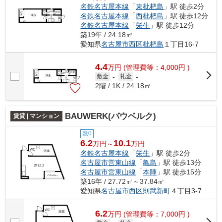
名鉄名古屋本線
「
東枇杷島
」駅 徒歩2分
名鉄名古屋本線
「
西枇杷島
」駅 徒歩12分
名鉄名古屋本線
「
栄生
」駅 徒歩12分
築19年 / 24.18㎡
愛知県
名古屋市西区
枇杷島
１丁目16-7
4.4
万
円
(管理費等：4,000円 )
敷金
-
礼金
-
2階 / 1K / 24.18㎡
BAUWERK(バウベルク)
賃貸 | マンション
敷0
6.2
10.1
万円～
万円
名鉄名古屋本線
「
栄生
」駅 徒歩2分
名古屋市営東山線
「
亀島
」駅 徒歩13分
名古屋市営東山線
「
本陣
」駅 徒歩15分
築16年 / 27.72㎡～37.84㎡
愛知県
名古屋市西区
則武新町
４丁目3-7
6.2
万
円
(管理費等：7,000円 )