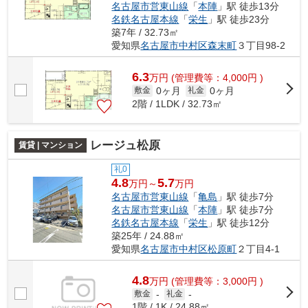
名古屋市営東山線
「
本陣
」駅 徒歩13分
名鉄名古屋本線
「
栄生
」駅 徒歩23分
築7年 / 32.73㎡
愛知県
名古屋市中村区
森末町
３丁目98-2
6.3
万
円
(管理費等：4,000円 )
0ヶ月
0ヶ月
敷金
礼金
2階 / 1LDK / 32.73㎡
レージュ松原
賃貸 | マンション
礼0
4.8
5.7
万円～
万円
名古屋市営東山線
「
亀島
」駅 徒歩7分
名古屋市営東山線
「
本陣
」駅 徒歩7分
名鉄名古屋本線
「
栄生
」駅 徒歩12分
築25年 / 24.88㎡
愛知県
名古屋市中村区
松原町
２丁目4-1
4.8
万
円
(管理費等：3,000円 )
敷金
-
礼金
-
1階 / 1K / 24.88㎡