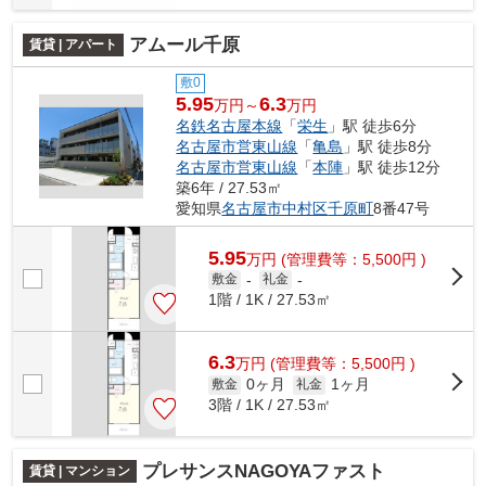
アムール千原
賃貸 | アパート
敷0
5.95
6.3
万円～
万円
名鉄名古屋本線
「
栄生
」駅 徒歩6分
名古屋市営東山線
「
亀島
」駅 徒歩8分
名古屋市営東山線
「
本陣
」駅 徒歩12分
築6年 / 27.53㎡
愛知県
名古屋市中村区
千原町
8番47号
5.95
万
円
(管理費等：5,500円 )
敷金
-
礼金
-
1階 / 1K / 27.53㎡
6.3
万
円
(管理費等：5,500円 )
0ヶ月
1ヶ月
敷金
礼金
3階 / 1K / 27.53㎡
プレサンスNAGOYAファスト
賃貸 | マンション