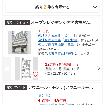
2
残り
件を表示する
オープンレジデンシア名古屋AVENUE
賃貸 | マンション
12
万円
名鉄名古屋本線
「
栄生
」駅 徒歩2分
名鉄名古屋本線
「
東枇杷島
」駅 徒歩11分
名古屋市営東山線
「
亀島
」駅 徒歩13分
築5年 / 52.45㎡
愛知県
名古屋市西区
栄生
２丁目4-3
12
万
円
(管理費等：- )
2ヶ月
1ヶ月
敷金
礼金
4階 / 2LDK / 52.45㎡
アヴニール・モンテ(アヴニールモンテ)
賃貸 | アパート
敷0
礼0
4.7
4.9
万円～
万円