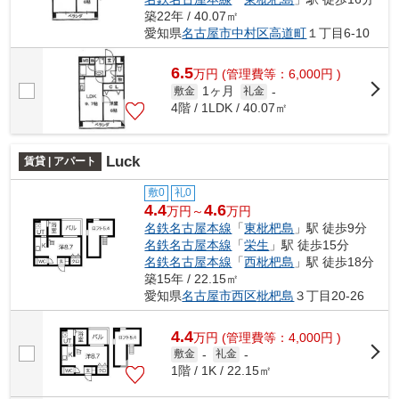
築22年 / 40.07㎡
愛知県
名古屋市中村区
高道町
１丁目6-10
6.5
万
円
(管理費等：6,000円 )
1ヶ月
敷金
礼金
-
4階 / 1LDK / 40.07㎡
Luck
賃貸 | アパート
敷0
礼0
4.4
4.6
万円～
万円
名鉄名古屋本線
「
東枇杷島
」駅 徒歩9分
名鉄名古屋本線
「
栄生
」駅 徒歩15分
名鉄名古屋本線
「
西枇杷島
」駅 徒歩18分
築15年 / 22.15㎡
愛知県
名古屋市西区
枇杷島
３丁目20-26
4.4
万
円
(管理費等：4,000円 )
敷金
-
礼金
-
1階 / 1K / 22.15㎡