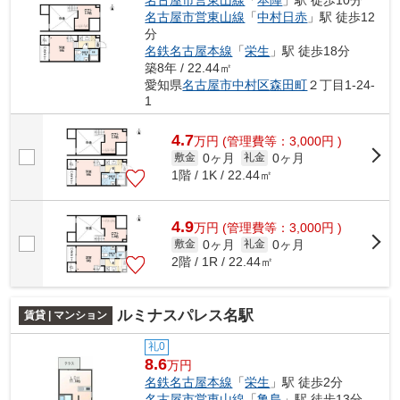
名古屋市営東山線
「
本陣
」駅 徒歩10分
名古屋市営東山線
「
中村日赤
」駅 徒歩12
分
名鉄名古屋本線
「
栄生
」駅 徒歩18分
築8年 / 22.44㎡
愛知県
名古屋市中村区
森田町
２丁目1-24-
1
4.7
万
円
(管理費等：3,000円 )
0ヶ月
0ヶ月
敷金
礼金
1階 / 1K / 22.44㎡
4.9
万
円
(管理費等：3,000円 )
0ヶ月
0ヶ月
敷金
礼金
2階 / 1R / 22.44㎡
ルミナスパレス名駅
賃貸 | マンション
礼0
8.6
万円
名鉄名古屋本線
「
栄生
」駅 徒歩2分
名古屋市営東山線
「
亀島
」駅 徒歩13分