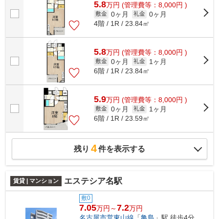
5.8
万
円
(管理費等：8,000円 )
0ヶ月
0ヶ月
敷金
礼金
4階 / 1R / 23.84㎡
5.8
万
円
(管理費等：8,000円 )
0ヶ月
1ヶ月
敷金
礼金
6階 / 1R / 23.84㎡
5.9
万
円
(管理費等：8,000円 )
0ヶ月
1ヶ月
敷金
礼金
6階 / 1R / 23.59㎡
4
残り
件を表示する
エステシア名駅
賃貸 | マンション
敷0
7.05
7.2
万円～
万円
名古屋市営東山線
「
亀島
」駅 徒歩4分