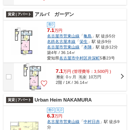
アルバ ガーデン
賃貸 | アパート
敷0
7.1
万円
名古屋市営東山線
「
亀島
」駅 徒歩5分
名鉄名古屋本線
「
栄生
」駅 徒歩9分
名古屋市営東山線
「
本陣
」駅 徒歩12分
築4年 / 36.14㎡
愛知県
名古屋市中村区
井深町
5番23号
7.1
万
円
(管理費等：3,500円 )
0ヶ月
10万円
敷金
礼金
2階 / 1K / 36.14㎡
Urban Heim NAKAMURA
賃貸 | アパート
敷0
礼0
6.3
万円
名古屋市営東山線
「
中村日赤
」駅 徒歩9
分