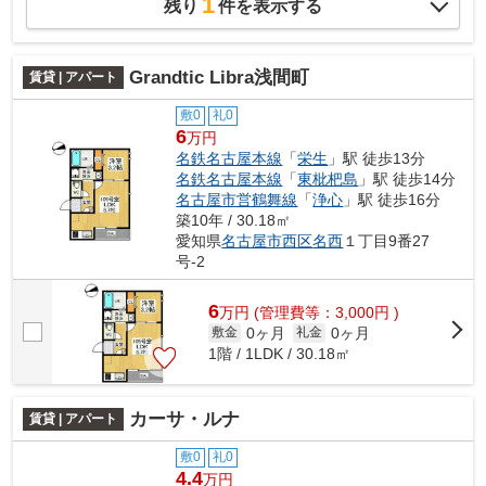
1
残り
件を表示する
Grandtic Libra浅間町
賃貸 | アパート
敷0
礼0
6
万円
名鉄名古屋本線
「
栄生
」駅 徒歩13分
名鉄名古屋本線
「
東枇杷島
」駅 徒歩14分
名古屋市営鶴舞線
「
浄心
」駅 徒歩16分
築10年 / 30.18㎡
愛知県
名古屋市西区
名西
１丁目9番27
号-2
6
万
円
(管理費等：3,000円 )
0ヶ月
0ヶ月
敷金
礼金
1階 / 1LDK / 30.18㎡
カーサ・ルナ
賃貸 | アパート
敷0
礼0
4.4
万円