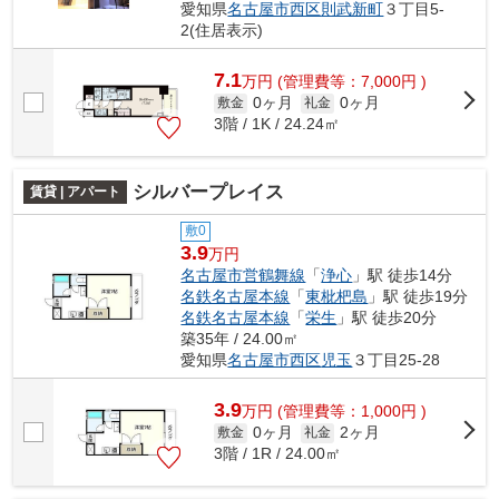
愛知県
名古屋市西区
則武新町
３丁目5-
2(住居表示)
7.1
万
円
(管理費等：7,000円 )
0ヶ月
0ヶ月
敷金
礼金
3階 / 1K / 24.24㎡
シルバープレイス
賃貸 | アパート
敷0
3.9
万円
名古屋市営鶴舞線
「
浄心
」駅 徒歩14分
名鉄名古屋本線
「
東枇杷島
」駅 徒歩19分
名鉄名古屋本線
「
栄生
」駅 徒歩20分
築35年 / 24.00㎡
愛知県
名古屋市西区
児玉
３丁目25-28
3.9
万
円
(管理費等：1,000円 )
0ヶ月
2ヶ月
敷金
礼金
3階 / 1R / 24.00㎡