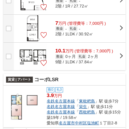
敷金
-
礼金
-
2階 / 1R / 27.72㎡
7
万
円
(管理費等：7,000円 )
敷金
-
礼金
-
2階 / 1LDK / 30.92㎡
10.1
万
円
(管理費等：7,000円 )
0ヶ月
2ヶ月
敷金
礼金
9階 / 1LDK / 37.84㎡
コーポLSR
賃貸 | アパート
敷0
礼0
3.9
万円
名鉄名古屋本線
「
東枇杷島
」駅 徒歩7分
名鉄名古屋本線
「
栄生
」駅 徒歩11分
名鉄名古屋本線
「
西枇杷島
」駅 徒歩15分
築19年 / 19.58㎡
愛知県
名古屋市中村区
塩池町
１丁目2-8