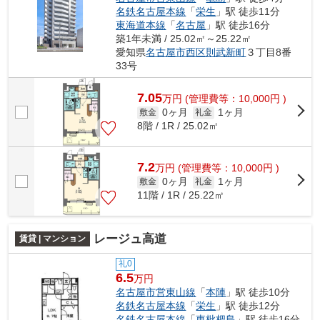
名鉄名古屋本線
「
栄生
」駅 徒歩11分
東海道本線
「
名古屋
」駅 徒歩16分
築1年未満 / 25.02㎡～25.22㎡
愛知県
名古屋市西区
則武新町
３丁目8番
33号
7.05
万
円
(管理費等：10,000円 )
0ヶ月
1ヶ月
敷金
礼金
8階 / 1R / 25.02㎡
7.2
万
円
(管理費等：10,000円 )
0ヶ月
1ヶ月
敷金
礼金
11階 / 1R / 25.22㎡
レージュ高道
賃貸 | マンション
礼0
6.5
万円
名古屋市営東山線
「
本陣
」駅 徒歩10分
名鉄名古屋本線
「
栄生
」駅 徒歩12分
名鉄名古屋本線
「
東枇杷島
」駅 徒歩16分