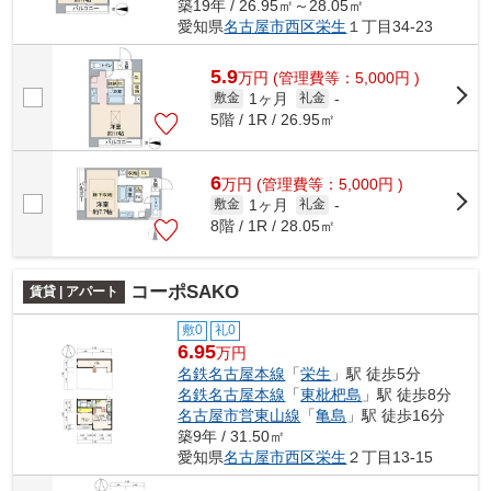
築19年 / 26.95㎡～28.05㎡
愛知県
名古屋市西区
栄生
１丁目34-23
5.9
万
円
(管理費等：5,000円 )
1ヶ月
敷金
礼金
-
5階 / 1R / 26.95㎡
6
万
円
(管理費等：5,000円 )
1ヶ月
敷金
礼金
-
8階 / 1R / 28.05㎡
コーポSAKO
賃貸 | アパート
敷0
礼0
6.95
万円
名鉄名古屋本線
「
栄生
」駅 徒歩5分
名鉄名古屋本線
「
東枇杷島
」駅 徒歩8分
名古屋市営東山線
「
亀島
」駅 徒歩16分
築9年 / 31.50㎡
愛知県
名古屋市西区
栄生
２丁目13-15