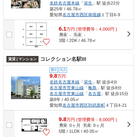
名鉄名古屋本線
「
栄生
」駅 徒歩22分
築25年 / 46.78㎡
愛知県
名古屋市西区
南堀越
１丁目6-9
6.1
万
円
(管理費等：4,000円 )
敷金
-
礼金
-
3階 / 2DK / 46.78㎡
コレクション名駅III
賃貸 | マンション
敷0
礼0
9.8
万円
名鉄名古屋本線
「
栄生
」駅 徒歩4分
名古屋市営東山線
「
亀島
」駅 徒歩8分
名古屋市営東山線
「
名古屋
」駅 徒歩15分
築8年 / 40.05㎡
愛知県
名古屋市西区
則武新町
４丁目4-21
9.8
万
円
(管理費等：8,000円 )
0ヶ月
0ヶ月
敷金
礼金
5階 / 1LDK / 40.05㎡