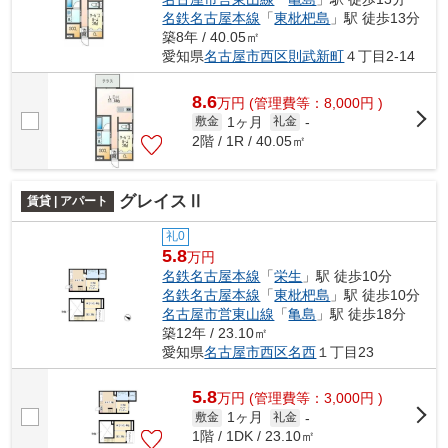
名鉄名古屋本線
「
東枇杷島
」駅 徒歩13分
築8年 / 40.05㎡
愛知県
名古屋市西区
則武新町
４丁目2-14
8.6
万
円
(管理費等：8,000円 )
1ヶ月
敷金
礼金
-
2階 / 1R / 40.05㎡
グレイスⅡ
賃貸 | アパート
礼0
5.8
万円
名鉄名古屋本線
「
栄生
」駅 徒歩10分
名鉄名古屋本線
「
東枇杷島
」駅 徒歩10分
名古屋市営東山線
「
亀島
」駅 徒歩18分
築12年 / 23.10㎡
愛知県
名古屋市西区
名西
１丁目23
5.8
万
円
(管理費等：3,000円 )
1ヶ月
敷金
礼金
-
1階 / 1DK / 23.10㎡