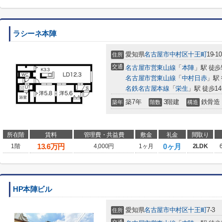
ラシーネ本陣
愛知県
名古屋市中村区
十王町
19-10
住所
交通
名古屋市営東山線
「
本陣
」駅 徒歩
名古屋市営東山線
「
中村日赤
」駅 
名鉄名古屋本線
「
栄生
」駅 徒歩1
築7年
3階建
鉄骨造
築年
階数
構造
所在階
賃料
管理費・共益費
敷金
礼金
間取り
13.6
万円
0ヶ月
1階
4,000円
1ヶ月
2LDK
HP本陣ビル
愛知県
名古屋市中村区
十王町
7-3
住所