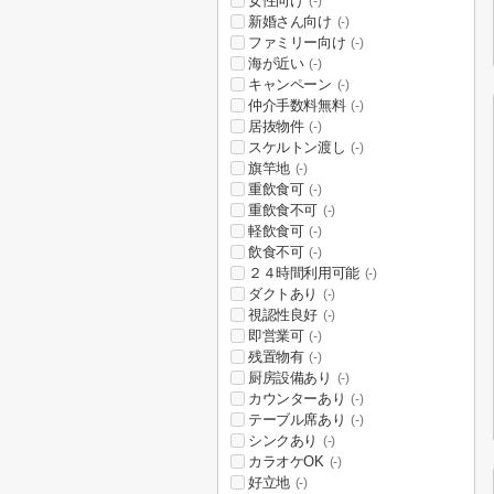
女性向け
(-)
新婚さん向け
(-)
ファミリー向け
(-)
海が近い
(-)
キャンペーン
(-)
仲介手数料無料
(-)
居抜物件
(-)
スケルトン渡し
(-)
旗竿地
(-)
重飲食可
(-)
重飲食不可
(-)
軽飲食可
(-)
飲食不可
(-)
２４時間利用可能
(-)
ダクトあり
(-)
視認性良好
(-)
即営業可
(-)
残置物有
(-)
厨房設備あり
(-)
カウンターあり
(-)
テーブル席あり
(-)
シンクあり
(-)
カラオケOK
(-)
好立地
(-)