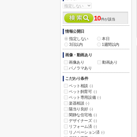
10
件が該当
情報公開日
指定しない
本日
3日以内
1週間以内
画像・動画あり
画像あり
動画あり
パノラマあり
こだわり条件
ペット相談
(-)
ペット飼育可
(-)
ペット専用設備
(-)
楽器相談
(-)
陽当り良好
(-)
閑静な住宅地
(-)
デザイナーズ
(-)
リフォーム済
(-)
リノベーション済
(-)