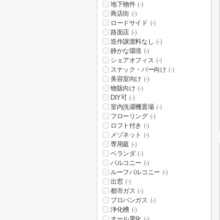
地下物件
(-)
商店街
(-)
ロードサイド
(-)
路面店
(-)
造作譲渡料なし
(-)
静かな環境
(-)
シェアオフィス
(-)
スナック・バー向け
(-)
美容室向け
(-)
物販向け
(-)
DIY可
(-)
室内洗濯機置場
(-)
フローリング
(-)
ロフト付き
(-)
メゾネット
(-)
専用庭
(-)
ベランダ
(-)
バルコニー
(-)
ルーフバルコニー
(-)
出窓
(-)
都市ガス
(-)
プロパンガス
(-)
浄化槽
(-)
オール電化
(-)