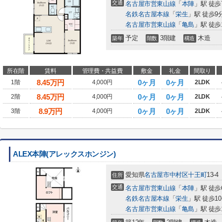
交通
名古屋市営東山線
「
本陣
」駅 徒歩
名鉄名古屋本線
「
栄生
」駅 徒歩9
名古屋市営東山線
「
亀島
」駅 徒歩
予定
3階建
木造
築年
階数
構造
所在階
賃料
管理費・共益費
敷金
礼金
間取り
8.45
万円
0ヶ月
0ヶ月
1階
4,000円
2LDK
8.45
万円
0ヶ月
0ヶ月
2階
4,000円
2LDK
8.9
万円
0ヶ月
0ヶ月
3階
4,000円
2LDK
ALEX本陣(アレックスホンジン)
愛知県
名古屋市中村区
十王町
13-4
住所
交通
名古屋市営東山線
「
本陣
」駅 徒歩
名鉄名古屋本線
「
栄生
」駅 徒歩1
名古屋市営東山線
「
亀島
」駅 徒歩