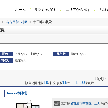
ホーム
学区から探す
エリアから探す
沿線
す
>
名古屋市中村区
>
十王町の賃貸
一覧
面積
下限なし～上限なし
築年数
指定しない
間取り
指定なし
並び順：
10
16
1-10
該当公開件数
棟 空き数
件
棟表示
ilusion本陣北
愛知県
名古屋市中村区
十王町
1番2
住所