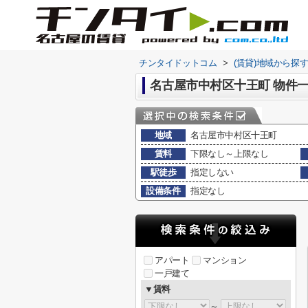
チンタイドットコム
>
(賃貸)地域から探
名古屋市中村区十王町 物件
地域
名古屋市中村区十王町
賃料
下限なし～上限なし
駅徒歩
指定しない
設備条件
指定なし
アパート
マンション
一戸建て
▼賃料
～