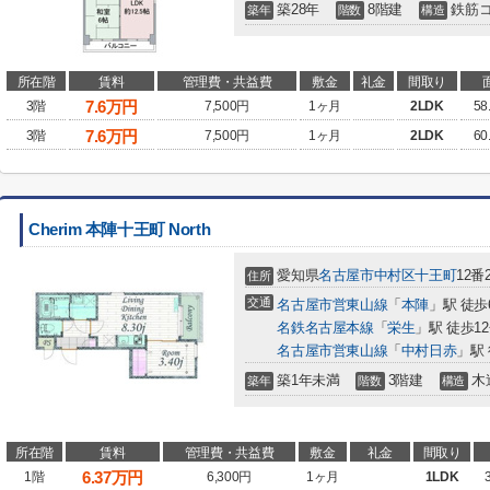
築28年
8階建
鉄筋
築年
階数
構造
所在階
賃料
管理費・共益費
敷金
礼金
間取り
7.6
万円
3階
7,500円
1ヶ月
2LDK
58
7.6
万円
3階
7,500円
1ヶ月
2LDK
60
Cherim 本陣十王町 North
愛知県
名古屋市中村区
十王町
12番
住所
交通
名古屋市営東山線
「
本陣
」駅 徒歩
名鉄名古屋本線
「
栄生
」駅 徒歩1
名古屋市営東山線
「
中村日赤
」駅 
築1年未満
3階建
木
築年
階数
構造
所在階
賃料
管理費・共益費
敷金
礼金
間取り
6.37
万円
1階
6,300円
1ヶ月
1LDK