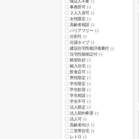
保証人不要
(-)
事務所可
(-)
２人入居可
(-)
女性限定
(-)
高齢者相談
(-)
バリアフリー
(-)
分割可
(-)
分譲タイプ
(-)
建設住宅性能評価書付
(-)
住宅性能保証付
(-)
眺望良好
(-)
輸入住宅
(-)
飲食店可
(-)
男性限定
(-)
学生限定
(-)
学生歓迎
(-)
学生相談
(-)
学生不可
(-)
法人限定
(-)
法人契約希望
(-)
法人可
(-)
高齢者向け
(-)
二世帯住宅
(-)
レトロ
(-)