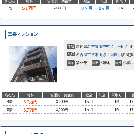
所在階
賃料
管理費・共益費
敷金
礼金
間取り
5.1
万円
0ヶ月
0ヶ月
1階
4,000円
1K
三喜マンション
愛知県
名古屋市中村区
十王町
21-9
住所
交通
名古屋市営東山線
「
本陣
」駅 徒歩
築34年
6階建
鉄筋
築年
階数
構造
所在階
賃料
管理費・共益費
敷金
礼金
間取り
3.7
万円
4階
3,000円
1ヶ月
1R
17
3.7
万円
5階
3,000円
1ヶ月
1R
17