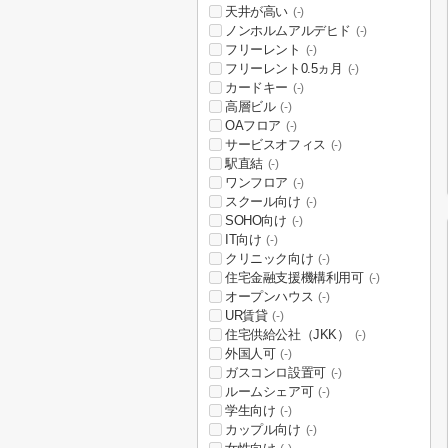
天井が高い
(-)
ノンホルムアルデヒド
(-)
フリーレント
(-)
フリーレント0.5ヵ月
(-)
カードキー
(-)
高層ビル
(-)
OAフロア
(-)
サービスオフィス
(-)
駅直結
(-)
ワンフロア
(-)
スクール向け
(-)
SOHO向け
(-)
IT向け
(-)
クリニック向け
(-)
住宅金融支援機構利用可
(-)
オープンハウス
(-)
UR賃貸
(-)
住宅供給公社（JKK）
(-)
外国人可
(-)
ガスコンロ設置可
(-)
ルームシェア可
(-)
学生向け
(-)
カップル向け
(-)