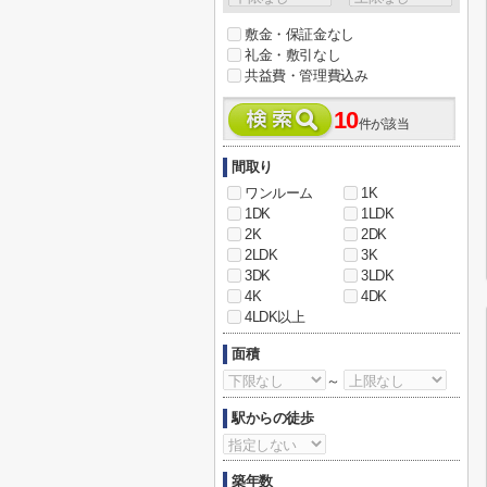
敷金・保証金なし
礼金・敷引なし
共益費・管理費込み
10
件が該当
間取り
ワンルーム
1K
1DK
1LDK
2K
2DK
2LDK
3K
3DK
3LDK
4K
4DK
4LDK以上
面積
～
駅からの徒歩
築年数