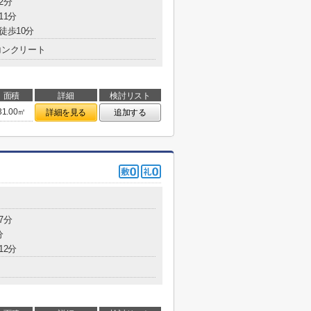
2分
11分
徒歩10分
コンクリート
面積
詳細
検討リスト
31.00㎡
詳細を見る
追加する
7分
分
12分