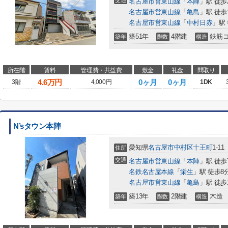
交通
名古屋市営東山線
「
本陣
」駅 徒歩
名古屋市営東山線
「
亀島
」駅 徒歩
名古屋市営東山線
「
中村日赤
」駅 
築51年
4階建
鉄筋
築年
階数
構造
所在階
賃料
管理費・共益費
敷金
礼金
間取り
4.6
万円
0ヶ月
0ヶ月
3階
4,000円
1DK
N’sタウン本陣
愛知県
名古屋市中村区
十王町
1-11
住所
交通
名古屋市営東山線
「
本陣
」駅 徒歩
名鉄名古屋本線
「
栄生
」駅 徒歩8
名古屋市営東山線
「
亀島
」駅 徒歩
築13年
2階建
木造
築年
階数
構造