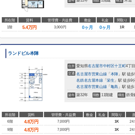
築12年
2階建
木造
築年
階数
構造
所在階
賃料
管理費・共益費
敷金
礼金
間取り
5.4
万円
0ヶ月
0ヶ月
1階
3,000円
1R
ランドビル本陣
愛知県
名古屋市中村区
十王町
4丁目
住所
交通
名古屋市営東山線
「
本陣
」駅 徒歩
名鉄名古屋本線
「
栄生
」駅 徒歩9
名古屋市営東山線
「
亀島
」駅 徒歩
築32年
11階建
鉄骨
築年
階数
構造
所在階
賃料
管理費・共益費
敷金
礼金
間取り
4.8
万円
6階
7,000円
1K
24
4.8
万円
9階
7,000円
1K
24