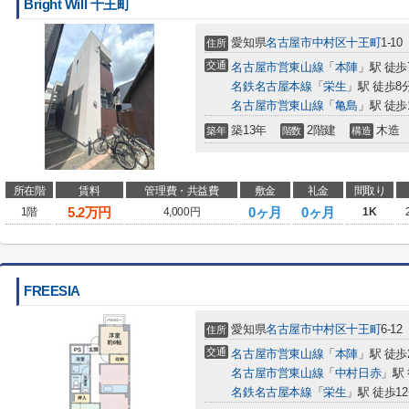
Bright Will 十王町
愛知県
名古屋市中村区
十王町
1-10
住所
交通
名古屋市営東山線
「
本陣
」駅 徒歩
名鉄名古屋本線
「
栄生
」駅 徒歩8
名古屋市営東山線
「
亀島
」駅 徒歩
築13年
2階建
木造
築年
階数
構造
所在階
賃料
管理費・共益費
敷金
礼金
間取り
5.2
万円
0ヶ月
0ヶ月
1階
4,000円
1K
FREESIA
愛知県
名古屋市中村区
十王町
6-12
住所
交通
名古屋市営東山線
「
本陣
」駅 徒歩
名古屋市営東山線
「
中村日赤
」駅 
名鉄名古屋本線
「
栄生
」駅 徒歩1