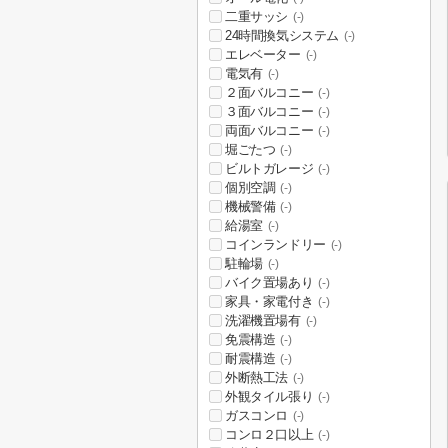
二重サッシ
(-)
24時間換気システム
(-)
エレベーター
(-)
電気有
(-)
２面バルコニー
(-)
３面バルコニー
(-)
両面バルコニー
(-)
堀ごたつ
(-)
ビルトガレージ
(-)
個別空調
(-)
機械警備
(-)
給湯室
(-)
コインランドリー
(-)
駐輪場
(-)
バイク置場あり
(-)
家具・家電付き
(-)
洗濯機置場有
(-)
免震構造
(-)
耐震構造
(-)
外断熱工法
(-)
外観タイル張り
(-)
ガスコンロ
(-)
コンロ２口以上
(-)