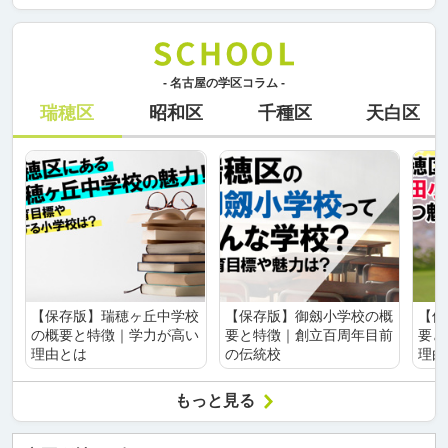
- 名古屋の学区コラム -
瑞穂区
昭和区
千種区
天白区
【保存版】瑞穂ヶ丘中学校
【保存版】御劔小学校の概
【保
の概要と特徴｜学力が高い
要と特徴｜創立百周年目前
要と
理由とは
の伝統校
理由
もっと見る