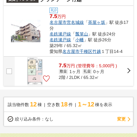
礼0
7.5
万円
名古屋市営名城線
「
茶屋ヶ坂
」駅 徒歩17
分
名鉄瀬戸線
「
瓢箪山
」駅 徒歩24分
名鉄瀬戸線
「
小幡
」駅 徒歩26分
築29年 / 65.32㎡
愛知県
名古屋市千種区
竹越
１丁目14-4
7.5
万
円
(管理費等：5,000円 )
1ヶ月
0ヶ月
敷金
礼金
2階 / 2LDK / 65.32㎡
12
18
1～12
該当物件数
棟
空き数
件
棟を表示
変更
絞り込み条件：
なし