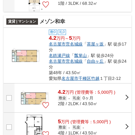
1階 / 3LDK / 68.32㎡
メゾン和幸
賃貸 | マンション
敷0
礼0
4.2
5
万円～
万円
名古屋市営名城線
「
茶屋ヶ坂
」駅 徒歩17
分
名鉄瀬戸線
「
瓢箪山
」駅 徒歩24分
名古屋市営名城線
「
自由ヶ丘
」駅 徒歩24
分
築48年 / 43.50㎡
愛知県
名古屋市千種区
竹越
１丁目2-12
4.2
万
円
(管理費等：5,000円 )
0ヶ月
敷金
-
礼金
2階 / 2LDK / 43.50㎡
5
万
円
(管理費等：5,000円 )
敷金
-
礼金
-
4階 / 1LDK / 43.50㎡