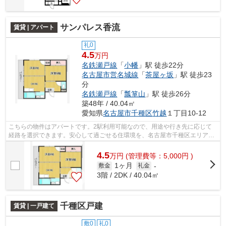
サンパレス香流
賃貸 | アパート
礼0
4.5
万円
名鉄瀬戸線
「
小幡
」駅 徒歩22分
名古屋市営名城線
「
茶屋ヶ坂
」駅 徒歩23
分
名鉄瀬戸線
「
瓢箪山
」駅 徒歩26分
築48年 / 40.04㎡
愛知県
名古屋市千種区
竹越
１丁目10-12
こちらの物件はアパートです。2駅利用可能なので、用途や行き先に応じて
経路を選択できます。安心して過ごせる住環境を、名古屋市千種区エリアの
名鉄瀬戸線小幡近くで探しましょう。物...
4.5
万
円
(管理費等：5,000円 )
1ヶ月
敷金
礼金
-
3階 / 2DK / 40.04㎡
千種区戸建
賃貸 | 一戸建て
敷0
礼0