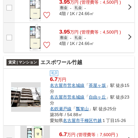
3.95
万
円
(管理費等：4,500円 )
敷金
-
礼金
-
4階 / 1K / 24.66㎡
3.95
万
円
(管理費等：4,500円 )
敷金
-
礼金
-
4階 / 1K / 24.66㎡
エスポワール竹越
賃貸 | マンション
礼0
6.7
万円
名古屋市営名城線
「
茶屋ヶ坂
」駅 徒歩15
分
名古屋市営名城線
「
自由ヶ丘
」駅 徒歩23
分
名鉄瀬戸線
「
瓢箪山
」駅 徒歩25分
築35年 / 54.88㎡
愛知県
名古屋市千種区
竹越
１丁目15-26
6.7
万
円
(管理費等：7,600円 )