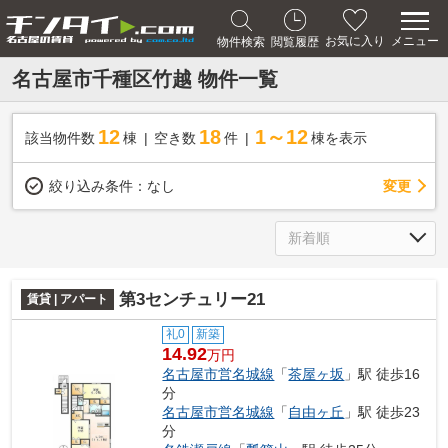
メニュー
お気に入り
物件検索
閲覧履歴
名古屋市千種区竹越 物件一覧
12
18
1～12
該当物件数
棟
空き数
件
棟を表示
変更
絞り込み条件：
なし
第3センチュリー21
賃貸 | アパート
礼0
新築
14.92
万円
名古屋市営名城線
「
茶屋ヶ坂
」駅 徒歩16
分
名古屋市営名城線
「
自由ヶ丘
」駅 徒歩23
分