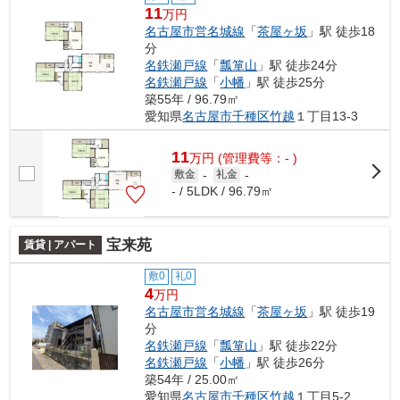
11
万円
名古屋市営名城線
「
茶屋ヶ坂
」駅 徒歩18
分
名鉄瀬戸線
「
瓢箪山
」駅 徒歩24分
名鉄瀬戸線
「
小幡
」駅 徒歩25分
築55年 / 96.79㎡
愛知県
名古屋市千種区
竹越
１丁目13-3
11
万
円
(管理費等：- )
敷金
-
礼金
-
- / 5LDK / 96.79㎡
宝来苑
賃貸 | アパート
敷0
礼0
4
万円
名古屋市営名城線
「
茶屋ヶ坂
」駅 徒歩19
分
名鉄瀬戸線
「
瓢箪山
」駅 徒歩22分
名鉄瀬戸線
「
小幡
」駅 徒歩26分
築54年 / 25.00㎡
愛知県
名古屋市千種区
竹越
１丁目5-2