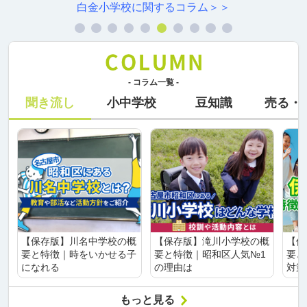
ラム＞＞
村雲小学校に関するコ
- コラム一覧 -
聞き流し
小中学校
豆知識
売る・
【保存版】川名中学校の概
【保存版】滝川小学校の概
【保
要と特徴｜時をいかせる子
要と特徴｜昭和区人気№1
要と
になれる
の理由は
対策
もっと見る