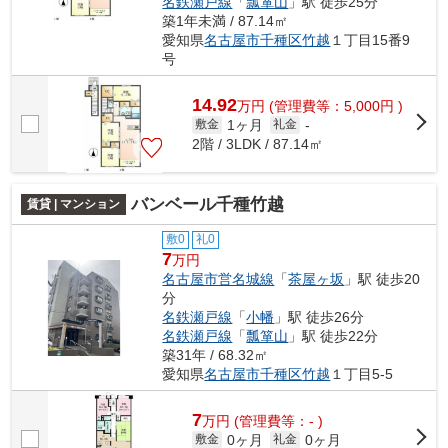
名鉄瀬戸線
「
瓢箪山
」駅 徒歩25分
築1年未満 / 87.14㎡
愛知県
名古屋市千種区
竹越
１丁目15番9
号
14.92
万
円
(管理費等：5,000円 )
1ヶ月
敷金
礼金
-
2階 / 3LDK / 87.14㎡
バンベール千種竹越
賃貸 | マンション
敷0
礼0
7
万円
名古屋市営名城線
「
茶屋ヶ坂
」駅 徒歩20
分
名鉄瀬戸線
「
小幡
」駅 徒歩26分
名鉄瀬戸線
「
瓢箪山
」駅 徒歩22分
築31年 / 68.32㎡
愛知県
名古屋市千種区
竹越
１丁目5-5
7
万
円
(管理費等：- )
0ヶ月
0ヶ月
敷金
礼金