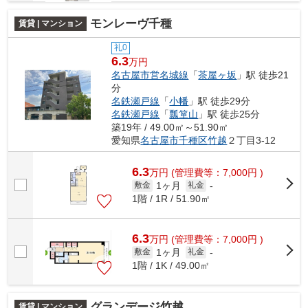
モンレーヴ千種
賃貸 | マンション
礼0
6.3
万円
名古屋市営名城線
「
茶屋ヶ坂
」駅 徒歩21
分
名鉄瀬戸線
「
小幡
」駅 徒歩29分
名鉄瀬戸線
「
瓢箪山
」駅 徒歩25分
築19年 / 49.00㎡～51.90㎡
愛知県
名古屋市千種区
竹越
２丁目3-12
6.3
万
円
(管理費等：7,000円 )
1ヶ月
敷金
礼金
-
1階 / 1R / 51.90㎡
6.3
万
円
(管理費等：7,000円 )
1ヶ月
敷金
礼金
-
1階 / 1K / 49.00㎡
グランデージ竹越
賃貸 | マンション