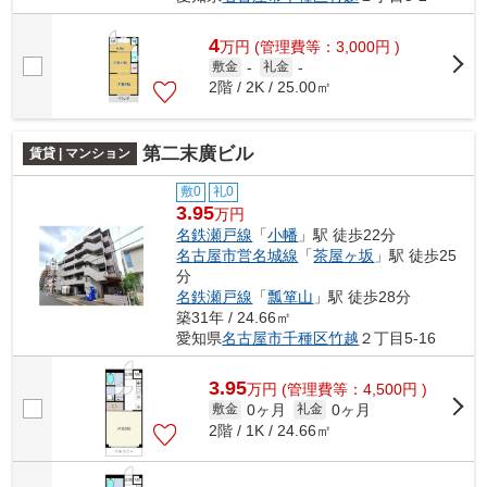
4
万
円
(管理費等：3,000円 )
敷金
-
礼金
-
2階 / 2K / 25.00㎡
第二末廣ビル
賃貸 | マンション
敷0
礼0
3.95
万円
名鉄瀬戸線
「
小幡
」駅 徒歩22分
名古屋市営名城線
「
茶屋ヶ坂
」駅 徒歩25
分
名鉄瀬戸線
「
瓢箪山
」駅 徒歩28分
築31年 / 24.66㎡
愛知県
名古屋市千種区
竹越
２丁目5-16
3.95
万
円
(管理費等：4,500円 )
0ヶ月
0ヶ月
敷金
礼金
2階 / 1K / 24.66㎡