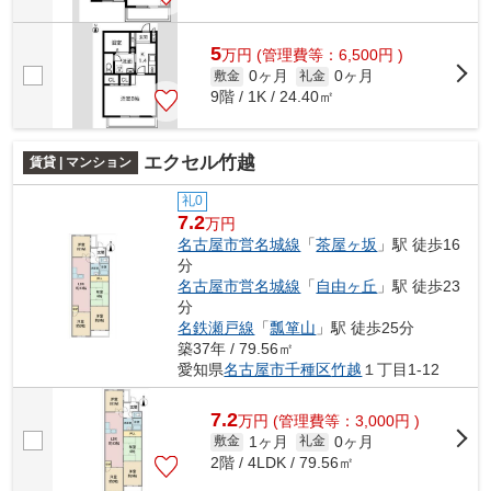
5
万
円
(管理費等：6,500円 )
0ヶ月
0ヶ月
敷金
礼金
9階 / 1K / 24.40㎡
エクセル竹越
賃貸 | マンション
礼0
7.2
万円
名古屋市営名城線
「
茶屋ヶ坂
」駅 徒歩16
分
名古屋市営名城線
「
自由ヶ丘
」駅 徒歩23
分
名鉄瀬戸線
「
瓢箪山
」駅 徒歩25分
築37年 / 79.56㎡
愛知県
名古屋市千種区
竹越
１丁目1-12
7.2
万
円
(管理費等：3,000円 )
1ヶ月
0ヶ月
敷金
礼金
2階 / 4LDK / 79.56㎡