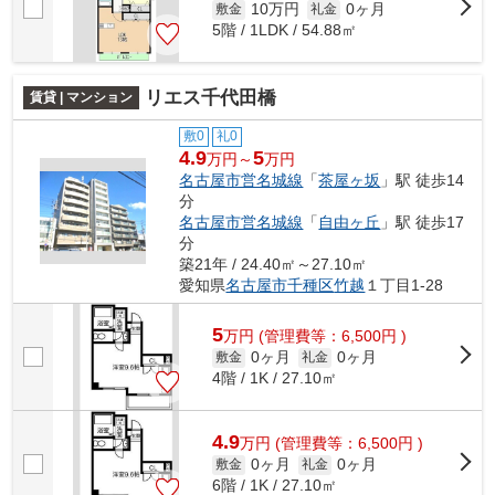
10万円
0ヶ月
敷金
礼金
5階 / 1LDK / 54.88㎡
リエス千代田橋
賃貸 | マンション
敷0
礼0
4.9
5
万円～
万円
名古屋市営名城線
「
茶屋ヶ坂
」駅 徒歩14
分
名古屋市営名城線
「
自由ヶ丘
」駅 徒歩17
分
築21年 / 24.40㎡～27.10㎡
愛知県
名古屋市千種区
竹越
１丁目1-28
5
万
円
(管理費等：6,500円 )
0ヶ月
0ヶ月
敷金
礼金
4階 / 1K / 27.10㎡
4.9
万
円
(管理費等：6,500円 )
0ヶ月
0ヶ月
敷金
礼金
6階 / 1K / 27.10㎡