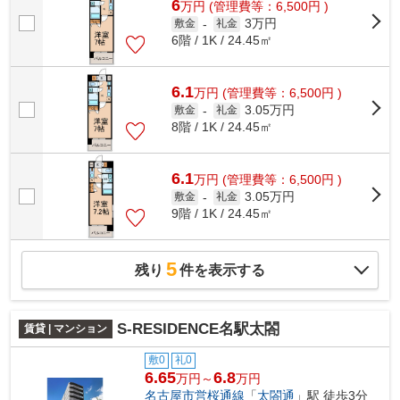
6
万
円
(管理費等：6,500円 )
3万円
敷金
-
礼金
6階 / 1K / 24.45㎡
6.1
万
円
(管理費等：6,500円 )
3.05万円
敷金
-
礼金
8階 / 1K / 24.45㎡
6.1
万
円
(管理費等：6,500円 )
3.05万円
敷金
-
礼金
9階 / 1K / 24.45㎡
5
残り
件を表示する
S-RESIDENCE名駅太閤
賃貸 | マンション
敷0
礼0
6.65
6.8
万円～
万円
名古屋市営桜通線
「
太閤通
」駅 徒歩3分