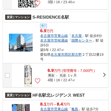
3階 / 1K / 23.40㎡
S-RESIDENCE名駅
賃貸 | マンション
敷0
6.9
万円
名古屋市営東山線
「
名古屋
」駅 徒歩8分
名古屋市営桜通線
「
国際センター
」駅 徒
歩5分
築5年 / 22.47㎡
愛知県
名古屋市西区
那古野
２丁目22番19
号
6.9
万
円
(管理費等：7,000円 )
1ヶ月
敷金
-
礼金
4階 / 1K / 22.47㎡
HF名駅北レジデンス WEST
賃貸 | マンション
8.1
8.4
万円～
万円
名古屋市営東山線
「
亀島
」駅 徒歩7分