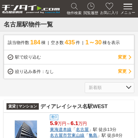
メニュー
お気に入り
物件検索
閲覧履歴
名古屋駅物件一覧
184
435
1～30
該当物件数
棟
空き数
件
棟を表示
駅で絞り込む
変更
変更
絞り込み条件：
なし
ディアレイシャス名駅WEST
賃貸 | マンション
敷0
5.9
6.1
万円～
万円
東海道本線
「
名古屋
」駅 徒歩13分
名古屋市営東山線
「
亀島
」駅 徒歩8分