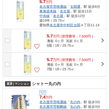
5.7
万円
名古屋市営桜通線
「
太閤通
」駅 徒歩6分
東海道本線
「
名古屋
」駅 徒歩11分
中央線
「
名古屋
」駅 徒歩12分
築19年 / 29.75㎡
愛知県
名古屋市中村区
太閤
４丁目11-14
5.7
万
円
(管理費等：7,500円 )
0ヶ月
0ヶ月
敷金
礼金
5階 / 1R / 29.75㎡
5.7
万
円
(管理費等：7,500円 )
0ヶ月
0ヶ月
敷金
礼金
7階 / 1R / 29.75㎡
シャトー丸の内
賃貸 | マンション
礼0
7.4
万円
名古屋市営桜通線
「
丸の内
」駅 徒歩3分
名古屋市営鶴舞線
「
丸の内
」駅 徒歩3分