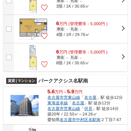
敷金
-
礼金
-
3階 / 1K / 30.65㎡
6
万
円
(管理費等：5,000円 )
敷金
-
礼金
-
4階 / 1R / 29.76㎡
6
万
円
(管理費等：5,000円 )
敷金
-
礼金
-
8階 / 1K / 30.65㎡
パークアクシス名駅南
賃貸 | マンション
5.6
5.9
万円～
万円
名古屋市営東山線
「
名古屋
」駅 徒歩12分
東海道本線
「
名古屋
」駅 徒歩12分
名古屋市営東山線
「
伏見
」駅 徒歩14分
築20年 / 22.50㎡～24.26㎡
愛知県
名古屋市中村区
名駅南
２丁目7-67