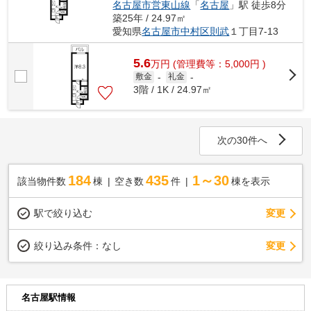
名古屋市営東山線
「
名古屋
」駅 徒歩8分
築25年 / 24.97㎡
愛知県
名古屋市中村区
則武
１丁目7-13
5.6
万
円
(管理費等：5,000円 )
敷金
-
礼金
-
3階 / 1K / 24.97㎡
次の30件へ
184
435
1～30
該当物件数
棟
空き数
件
棟を表示
駅で絞り込む
変更
変更
絞り込み条件：
なし
名古屋駅情報