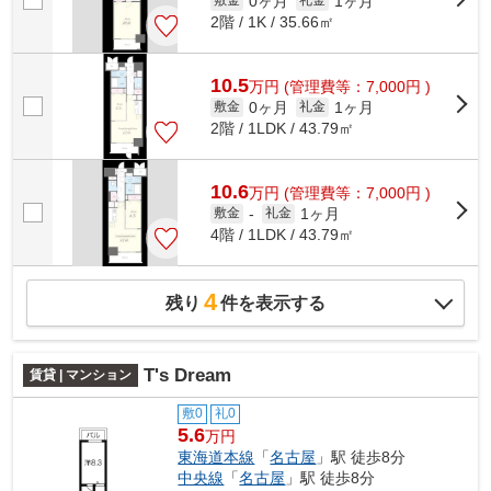
0ヶ月
1ヶ月
敷金
礼金
2階 / 1K / 35.66㎡
10.5
万
円
(管理費等：7,000円 )
0ヶ月
1ヶ月
敷金
礼金
2階 / 1LDK / 43.79㎡
10.6
万
円
(管理費等：7,000円 )
1ヶ月
敷金
-
礼金
4階 / 1LDK / 43.79㎡
4
残り
件を表示する
T's Dream
賃貸 | マンション
敷0
礼0
5.6
万円
東海道本線
「
名古屋
」駅 徒歩8分
中央線
「
名古屋
」駅 徒歩8分