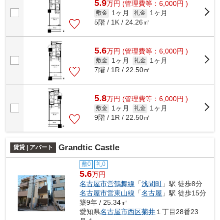
5.9
万
円
(管理費等：6,000円 )
1ヶ月
1ヶ月
敷金
礼金
5階 / 1K / 24.26㎡
5.6
万
円
(管理費等：6,000円 )
1ヶ月
1ヶ月
敷金
礼金
7階 / 1R / 22.50㎡
5.8
万
円
(管理費等：6,000円 )
1ヶ月
1ヶ月
敷金
礼金
9階 / 1R / 22.50㎡
Grandtic Castle
賃貸 | アパート
敷0
礼0
5.6
万円
名古屋市営鶴舞線
「
浅間町
」駅 徒歩8分
名古屋市営東山線
「
名古屋
」駅 徒歩15分
築9年 / 25.34㎡
愛知県
名古屋市西区
菊井
１丁目28番23