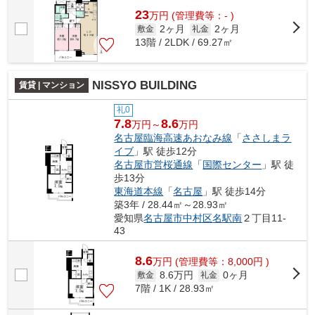
23
万
円
(管理費等：- )
2ヶ月
2ヶ月
敷金
礼金
13階 / 2LDK / 69.27㎡
NISSYO BUILDING
賃貸 | マンション
礼0
7.8
8.6
万円～
万円
名古屋臨海高速あおなみ線
「
ささしまラ
イブ
」駅 徒歩12分
名古屋市営桜通線
「
国際センター
」駅 徒
歩13分
東海道本線
「
名古屋
」駅 徒歩14分
築3年 / 28.44㎡～28.93㎡
愛知県
名古屋市中村区
名駅南
２丁目11-
43
8.6
万
円
(管理費等：8,000円 )
8.6万円
0ヶ月
敷金
礼金
7階 / 1K / 28.93㎡