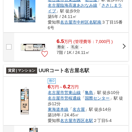
名古屋臨海高速あおなみ線
「
ささしまラ
イブ
」駅 徒歩9分
築5年 / 24.11㎡
愛知県
名古屋市中村区
名駅南
３丁目15番
6号
6.5
万
円
(管理費等：7,000円 )
敷金
-
礼金
-
7階 / 1K / 24.11㎡
UURコート名古屋名駅
賃貸 | マンション
敷0
6
6.2
万円～
万円
名古屋市営東山線
「
亀島
」駅 徒歩10分
名古屋市営桜通線
「
国際センター
」駅 徒
歩12分
東海道本線
「
名古屋
」駅 徒歩14分
築18年 / 24.45㎡
愛知県
名古屋市西区
名駅
２丁目5-4