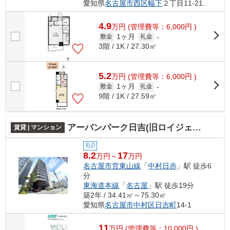
愛知県
名古屋市西区
幅下
２丁目11-21.
4.9
万
円
(管理費等：6,000円 )
1ヶ月
敷金
礼金
-
3階 / 1K / 27.30㎡
5.2
万
円
(管理費等：6,000円 )
1ヶ月
敷金
礼金
-
9階 / 1K / 27.59㎡
アーバンパーク日吉(旧ロイジェント日吉Ⅱ)
賃貸 | マンション
礼0
8.2
17
万円～
万円
名古屋市営東山線
「
中村日赤
」駅 徒歩6
分
東海道本線
「
名古屋
」駅 徒歩19分
築2年 / 34.41㎡～75.30㎡
愛知県
名古屋市中村区
日吉町
14-1
11
万
円
(管理費等：10,000円 )