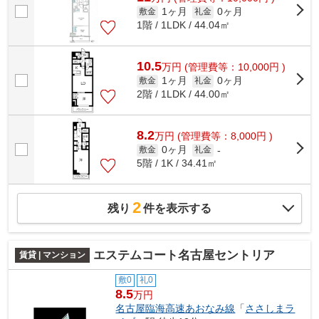
1ヶ月
0ヶ月
敷金
礼金
1階 / 1LDK / 44.04㎡
10.5
万
円
(管理費等：10,000円 )
1ヶ月
0ヶ月
敷金
礼金
2階 / 1LDK / 44.00㎡
8.2
万
円
(管理費等：8,000円 )
0ヶ月
敷金
礼金
-
5階 / 1K / 34.41㎡
2
残り
件を表示する
エステムコート名古屋セントリア
賃貸 | マンション
敷0
礼0
8.5
万円
名古屋臨海高速あおなみ線
「
ささしまラ