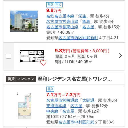
敷0
礼0
9.8
万円
名鉄名古屋本線
「
栄生
」駅 徒歩4分
名古屋市営東山線
「
亀島
」駅 徒歩8分
名古屋市営東山線
「
名古屋
」駅 徒歩15分
築8年 / 40.05㎡
愛知県
名古屋市西区
則武新町
４丁目4-21
9.8
万
円
(管理費等：8,000円 )
0ヶ月
0ヶ月
敷金
礼金
5階 / 1LDK / 40.05㎡
澄和レジデンス名古屋(トワレジデンス 旧名称:プレディアスタイル名古屋)
賃貸 | マンション
礼0
7.1
7.3
万円～
万円
名古屋市営桜通線
「
太閤通
」駅 徒歩6分
東海道本線
「
名古屋
」駅 徒歩12分
中央線
「
名古屋
」駅 徒歩12分
築10年 / 27.54㎡～28.79㎡
愛知県
名古屋市中村区
則武
２丁目33-9