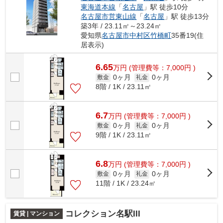
東海道本線
「
名古屋
」駅 徒歩10分
名古屋市営東山線
「
名古屋
」駅 徒歩13分
築3年 / 23.11㎡～23.24㎡
愛知県
名古屋市中村区
竹橋町
35番19(住
居表示)
6.65
万
円
(管理費等：7,000円 )
0ヶ月
0ヶ月
敷金
礼金
8階 / 1K / 23.11㎡
6.7
万
円
(管理費等：7,000円 )
0ヶ月
0ヶ月
敷金
礼金
9階 / 1K / 23.11㎡
6.8
万
円
(管理費等：7,000円 )
0ヶ月
0ヶ月
敷金
礼金
11階 / 1K / 23.24㎡
コレクション名駅III
賃貸 | マンション