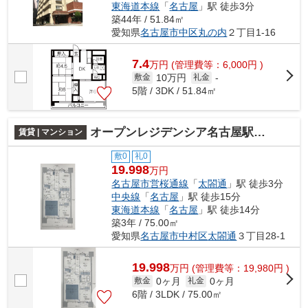
東海道本線
「
名古屋
」駅 徒歩3分
築44年 / 51.84㎡
愛知県
名古屋市中区
丸の内
２丁目1-16
7.4
万
円
(管理費等：6,000円 )
10万円
敷金
礼金
-
5階 / 3DK / 51.84㎡
オープンレジデンシア名古屋駅太閤通
賃貸 | マンション
敷0
礼0
19.998
万円
名古屋市営桜通線
「
太閤通
」駅 徒歩3分
中央線
「
名古屋
」駅 徒歩15分
東海道本線
「
名古屋
」駅 徒歩14分
築3年 / 75.00㎡
愛知県
名古屋市中村区
太閤通
３丁目28-1
19.998
万
円
(管理費等：19,980円 )
0ヶ月
0ヶ月
敷金
礼金
6階 / 3LDK / 75.00㎡