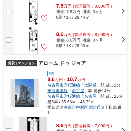
7.8
万
円
(管理費等：8,000円 )
7.8万円
0ヶ月
敷金
礼金
8階 / 1K / 28.44㎡
8.6
万
円
(管理費等：8,000円 )
8.6万円
0ヶ月
敷金
礼金
8階 / 1K / 28.90㎡
アローム ドゥ ジョア
賃貸 | マンション
敷0
8.6
10.7
万円～
万円
名古屋市営桜通線
「
太閤通
」駅 徒歩2分
東海道本線
「
名古屋
」駅 徒歩14分
名古屋市営桜通線
「
名古屋
」駅 徒歩16分
築5年 / 35.66㎡～43.79㎡
愛知県
名古屋市中村区
太閤通
３丁目25番
1
8.6
万
円
(管理費等：7,000円 )