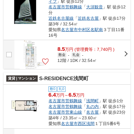
イブ
」駅 徒歩12分
名古屋市営鶴舞線
「
大須観音
」駅 徒歩12
分
近鉄名古屋線
「
近鉄名古屋
」駅 徒歩17分
築3年 / 32.54㎡
愛知県
名古屋市中村区
名駅南
３丁目11番
16号
8.5
万
円
(管理費等：7,740円 )
敷金
-
礼金
-
12階 / 1DK / 32.54㎡
S-RESIDENCE浅間町
賃貸 | マンション
敷0
礼0
6.4
6.5
万円～
万円
名古屋市営鶴舞線
「
浅間町
」駅 徒歩1分
名古屋市営鶴舞線
「
丸の内
」駅 徒歩17分
名古屋市営東山線
「
名古屋
」駅 徒歩23分
築4年 / 23.35㎡～23.60㎡
愛知県
名古屋市西区
浅間
１丁目5番6号