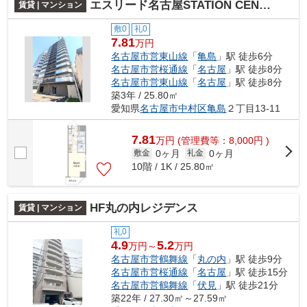
エスリード名古屋STATION CENTRAL
賃貸 | マンション
敷0
礼0
7.81
万円
名古屋市営東山線
「
亀島
」駅 徒歩6分
名古屋市営桜通線
「
名古屋
」駅 徒歩8分
名古屋市営東山線
「
名古屋
」駅 徒歩8分
築3年 / 25.80㎡
愛知県
名古屋市中村区
亀島
２丁目13-11
7.81
万
円
(管理費等：8,000円 )
0ヶ月
0ヶ月
敷金
礼金
10階 / 1K / 25.80㎡
HF丸の内レジデンス
賃貸 | マンション
礼0
4.9
5.2
万円～
万円
名古屋市営鶴舞線
「
丸の内
」駅 徒歩9分
名古屋市営桜通線
「
名古屋
」駅 徒歩15分
名古屋市営鶴舞線
「
伏見
」駅 徒歩21分
築22年 / 27.30㎡～27.59㎡