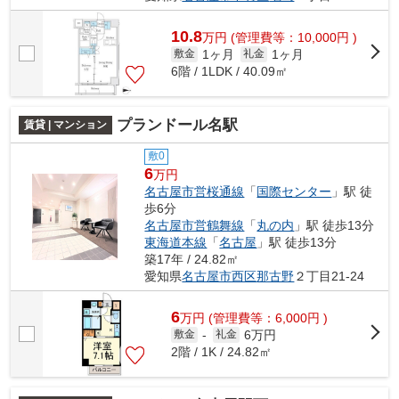
10.8
万
円
(管理費等：10,000円 )
1ヶ月
1ヶ月
敷金
礼金
6階 / 1LDK / 40.09㎡
プランドール名駅
賃貸 | マンション
敷0
6
万円
名古屋市営桜通線
「
国際センター
」駅 徒
歩6分
名古屋市営鶴舞線
「
丸の内
」駅 徒歩13分
東海道本線
「
名古屋
」駅 徒歩13分
築17年 / 24.82㎡
愛知県
名古屋市西区
那古野
２丁目21-24
6
万
円
(管理費等：6,000円 )
6万円
敷金
-
礼金
2階 / 1K / 24.82㎡