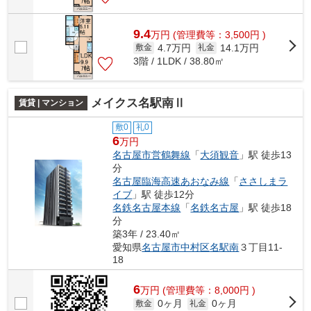
9.4
万
円
(管理費等：3,500円 )
4.7万円
14.1万円
敷金
礼金
3階 / 1LDK / 38.80㎡
メイクス名駅南Ⅱ
賃貸 | マンション
敷0
礼0
6
万円
名古屋市営鶴舞線
「
大須観音
」駅 徒歩13
分
名古屋臨海高速あおなみ線
「
ささしまラ
イブ
」駅 徒歩12分
名鉄名古屋本線
「
名鉄名古屋
」駅 徒歩18
分
築3年 / 23.40㎡
愛知県
名古屋市中村区
名駅南
３丁目11-
18
6
万
円
(管理費等：8,000円 )
0ヶ月
0ヶ月
敷金
礼金