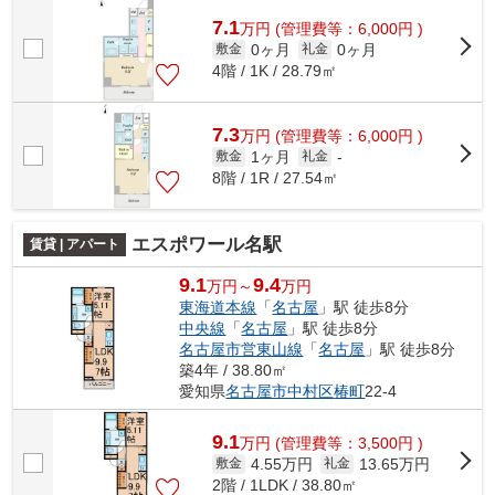
7.1
万
円
(管理費等：6,000円 )
0ヶ月
0ヶ月
敷金
礼金
4階 / 1K / 28.79㎡
7.3
万
円
(管理費等：6,000円 )
1ヶ月
敷金
礼金
-
8階 / 1R / 27.54㎡
エスポワール名駅
賃貸 | アパート
9.1
9.4
万円～
万円
東海道本線
「
名古屋
」駅 徒歩8分
中央線
「
名古屋
」駅 徒歩8分
名古屋市営東山線
「
名古屋
」駅 徒歩8分
築4年 / 38.80㎡
愛知県
名古屋市中村区
椿町
22-4
9.1
万
円
(管理費等：3,500円 )
4.55万円
13.65万円
敷金
礼金
2階 / 1LDK / 38.80㎡