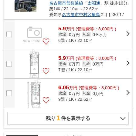
名古屋市営桜通線
「
太閤通
」駅 徒歩10分
築1年 / 22.10㎡～22.62㎡
愛知県
名古屋市中村区
亀島
２丁目30-17
5.9
万
円
(管理費等：8,000円 )
0万円
0.5ヶ月
敷金
礼金
6階 / 1K / 22.10㎡
5.9
万
円
(管理費等：8,000円 )
0万円
0万円
敷金
礼金
7階 / 1K / 22.10㎡
6.05
万
円
(管理費等：8,000円 )
0万円
0万円
敷金
礼金
9階 / 1K / 22.62㎡
1
残り
件を表示する