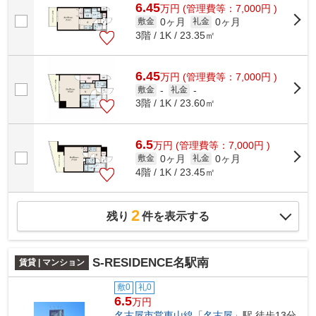
6.45
万
円
(管理費等：7,000円 )
0ヶ月
0ヶ月
敷金
礼金
3階 / 1K / 23.35㎡
6.45
万
円
(管理費等：7,000円 )
敷金
-
礼金
-
3階 / 1K / 23.60㎡
6.5
万
円
(管理費等：7,000円 )
0ヶ月
0ヶ月
敷金
礼金
4階 / 1K / 23.45㎡
2
残り
件を表示する
S-RESIDENCE名駅南
賃貸 | マンション
敷0
礼0
6.5
万円
名古屋市営東山線
「
名古屋
」駅 徒歩13分