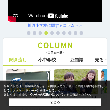
円上中学校に関するコラム＞＞
- コラム一覧 -
聞き流し
小中学校
豆知識
売る・
当サイトでは、お客様の当サイト利用状況把握、サービス向上検討を目的と
して、クッキー（Cookie）を使用しています。
詳しくは、当社の
「Cookieの取扱いについて」
をご確認ください。
閉じる
Ｑ＆Ａ
ホーム
問い合せ
物件検索
お知らせ
【保存版】川名中学校の概
【保存版】滝川小学校の概
【保