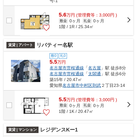
号-1
5.6
万
円
(管理費等：3,000円 )
0ヶ月
0ヶ月
敷金
礼金
1階 / 1R / 25.34㎡
リバティー名駅
賃貸 | アパート
敷0
礼0
5.5
万円
名古屋市営桜通線
「
名古屋
」駅 徒歩8分
名古屋市営桜通線
「
太閤通
」駅 徒歩6分
築15年 / 20.47㎡
愛知県
名古屋市中村区
則武
２丁目23-14
5.5
万
円
(管理費等：3,000円 )
0ヶ月
0ヶ月
敷金
礼金
1階 / 1K / 20.47㎡
レジデンスKー1
賃貸 | マンション