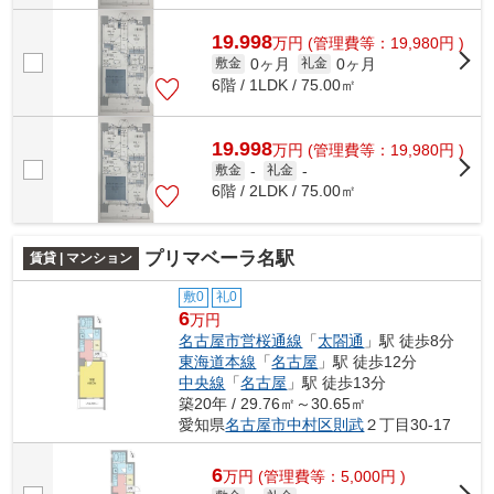
19.998
万
円
(管理費等：19,980円 )
0ヶ月
0ヶ月
敷金
礼金
6階 / 1LDK / 75.00㎡
19.998
万
円
(管理費等：19,980円 )
敷金
-
礼金
-
6階 / 2LDK / 75.00㎡
プリマベーラ名駅
賃貸 | マンション
敷0
礼0
6
万円
名古屋市営桜通線
「
太閤通
」駅 徒歩8分
東海道本線
「
名古屋
」駅 徒歩12分
中央線
「
名古屋
」駅 徒歩13分
築20年 / 29.76㎡～30.65㎡
愛知県
名古屋市中村区
則武
２丁目30-17
6
万
円
(管理費等：5,000円 )