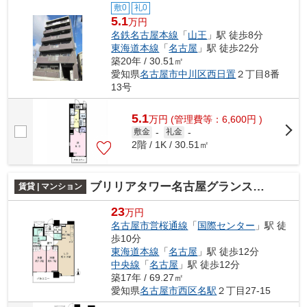
敷0
礼0
5.1
万円
名鉄名古屋本線
「
山王
」駅 徒歩8分
東海道本線
「
名古屋
」駅 徒歩22分
築20年 / 30.51㎡
愛知県
名古屋市中川区
西日置
２丁目8番
13号
5.1
万
円
(管理費等：6,600円 )
敷金
-
礼金
-
2階 / 1K / 30.51㎡
ブリリアタワー名古屋グランスイート
賃貸 | マンション
23
万円
名古屋市営桜通線
「
国際センター
」駅 徒
歩10分
東海道本線
「
名古屋
」駅 徒歩12分
中央線
「
名古屋
」駅 徒歩12分
築17年 / 69.27㎡
愛知県
名古屋市西区
名駅
２丁目27-15