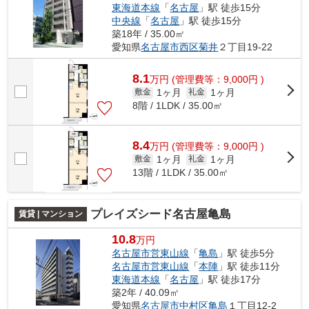
東海道本線
「
名古屋
」駅 徒歩15分
中央線
「
名古屋
」駅 徒歩15分
築18年 / 35.00㎡
愛知県
名古屋市西区
菊井
２丁目19-22
8.1
万
円
(管理費等：9,000円 )
1ヶ月
1ヶ月
敷金
礼金
8階 / 1LDK / 35.00㎡
8.4
万
円
(管理費等：9,000円 )
1ヶ月
1ヶ月
敷金
礼金
13階 / 1LDK / 35.00㎡
プレイズシード名古屋亀島
賃貸 | マンション
10.8
万円
名古屋市営東山線
「
亀島
」駅 徒歩5分
名古屋市営東山線
「
本陣
」駅 徒歩11分
東海道本線
「
名古屋
」駅 徒歩17分
築2年 / 40.09㎡
愛知県
名古屋市中村区
亀島
１丁目12-2