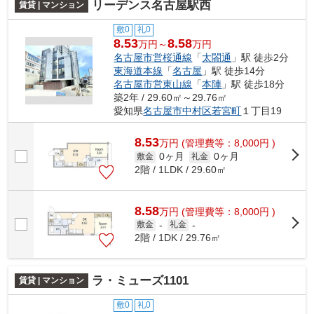
リーデンス名古屋駅西
賃貸 | マンション
敷0
礼0
8.53
8.58
万円～
万円
名古屋市営桜通線
「
太閤通
」駅 徒歩2分
東海道本線
「
名古屋
」駅 徒歩14分
名古屋市営東山線
「
本陣
」駅 徒歩18分
築2年 / 29.60㎡～29.76㎡
愛知県
名古屋市中村区
若宮町
１丁目19
8.53
万
円
(管理費等：8,000円 )
0ヶ月
0ヶ月
敷金
礼金
2階 / 1LDK / 29.60㎡
8.58
万
円
(管理費等：8,000円 )
敷金
-
礼金
-
2階 / 1DK / 29.76㎡
ラ・ミューズ1101
賃貸 | マンション
敷0
礼0