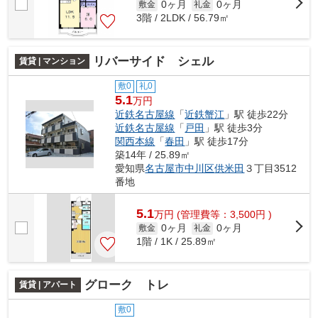
0ヶ月
0ヶ月
敷金
礼金
3階 / 2LDK / 56.79㎡
リバーサイド シェル
賃貸 | マンション
敷0
礼0
5.1
万円
近鉄名古屋線
「
近鉄蟹江
」駅 徒歩22分
近鉄名古屋線
「
戸田
」駅 徒歩3分
関西本線
「
春田
」駅 徒歩17分
築14年 / 25.89㎡
愛知県
名古屋市中川区
供米田
３丁目3512
番地
5.1
万
円
(管理費等：3,500円 )
0ヶ月
0ヶ月
敷金
礼金
1階 / 1K / 25.89㎡
グローク トレ
賃貸 | アパート
敷0