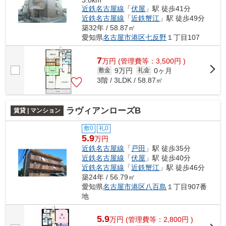
3.0km
近鉄名古屋線
「
伏屋
」駅 徒歩41分
近鉄名古屋線
「
近鉄蟹江
」駅 徒歩49分
築32年 / 58.87㎡
愛知県
名古屋市港区
七反野
１丁目107
7
万
円
(管理費等：3,500円 )
9万円
0ヶ月
敷金
礼金
3階 / 3LDK / 58.87㎡
ラヴィアンローズB
賃貸 | マンション
敷0
礼0
5.9
万円
近鉄名古屋線
「
戸田
」駅 徒歩35分
近鉄名古屋線
「
伏屋
」駅 徒歩40分
近鉄名古屋線
「
近鉄蟹江
」駅 徒歩46分
築24年 / 56.79㎡
愛知県
名古屋市港区
八百島
１丁目907番
地
5.9
万
円
(管理費等：2,800円 )