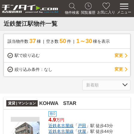
メニュー
お気に入り
物件検索
閲覧履歴
近鉄蟹江駅物件一覧
37
50
1～30
該当物件数
棟
空き数
件
棟を表示
駅で絞り込む
変更
変更
絞り込み条件：
なし
KOHWA STAR
賃貸 | マンション
敷0
4.9
万円
近鉄名古屋線
「
戸田
」駅 徒歩43分
近鉄名古屋線
「
伏屋
」駅 徒歩44分