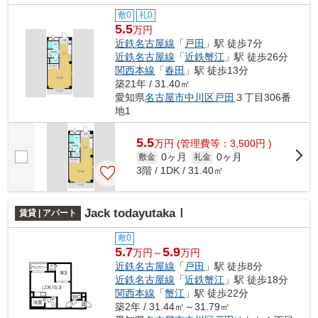
敷0
礼0
5.5
万円
近鉄名古屋線
「
戸田
」駅 徒歩7分
近鉄名古屋線
「
近鉄蟹江
」駅 徒歩26分
関西本線
「
春田
」駅 徒歩13分
築21年 / 31.40㎡
愛知県
名古屋市中川区
戸田
３丁目306番
地1
5.5
万
円
(管理費等：3,500円 )
0ヶ月
0ヶ月
敷金
礼金
3階 / 1DK / 31.40㎡
Jack todayutakaⅠ
賃貸 | アパート
敷0
5.7
5.9
万円～
万円
近鉄名古屋線
「
戸田
」駅 徒歩8分
近鉄名古屋線
「
近鉄蟹江
」駅 徒歩18分
関西本線
「
蟹江
」駅 徒歩22分
築2年 / 31.44㎡～31.79㎡