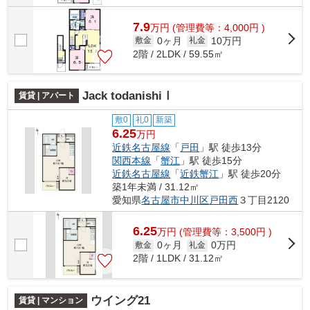
7.9
万
円
(管理費等：4,000円 )
0ヶ月
10万円
敷金
礼金
2階 / 2LDK / 59.55㎡
Jack todanishiⅠ
賃貸 | アパート
敷0
礼0
新築
6.25
万円
近鉄名古屋線
「
戸田
」駅 徒歩13分
関西本線
「
蟹江
」駅 徒歩15分
近鉄名古屋線
「
近鉄蟹江
」駅 徒歩20分
築1年未満 / 31.12㎡
愛知県
名古屋市中川区
戸田西
３丁目2120
6.25
万
円
(管理費等：3,500円 )
0ヶ月
0万円
敷金
礼金
2階 / 1LDK / 31.12㎡
ウイング21
賃貸 | マンション