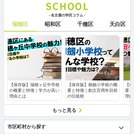
- 名古屋の学区コラム -
瑞穂区
昭和区
千種区
天白区
【保存版】瑞穂ヶ丘中学校
【保存版】御劔小学校の概
【保
の概要と特徴｜学力が高い
要と特徴｜創立百周年目前
要と
理由とは
の伝統校
理由
もっと見る
市区町村から探す