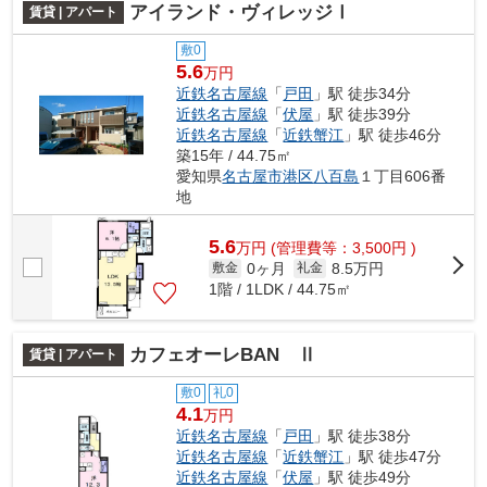
アイランド・ヴィレッジⅠ
賃貸 | アパート
敷0
5.6
万円
近鉄名古屋線
「
戸田
」駅 徒歩34分
近鉄名古屋線
「
伏屋
」駅 徒歩39分
近鉄名古屋線
「
近鉄蟹江
」駅 徒歩46分
築15年 / 44.75㎡
愛知県
名古屋市港区
八百島
１丁目606番
地
5.6
万
円
(管理費等：3,500円 )
0ヶ月
8.5万円
敷金
礼金
1階 / 1LDK / 44.75㎡
カフェオーレBAN Ⅱ
賃貸 | アパート
敷0
礼0
4.1
万円
近鉄名古屋線
「
戸田
」駅 徒歩38分
近鉄名古屋線
「
近鉄蟹江
」駅 徒歩47分
近鉄名古屋線
「
伏屋
」駅 徒歩49分