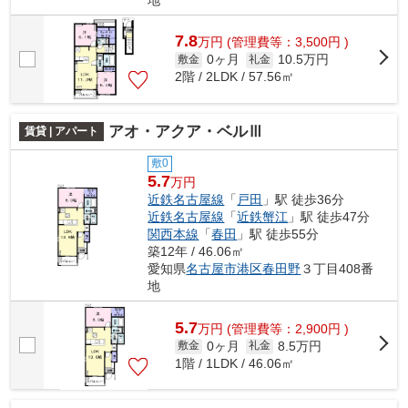
7.8
万
円
(管理費等：3,500円 )
0ヶ月
10.5万円
敷金
礼金
2階 / 2LDK / 57.56㎡
アオ・アクア・ベルⅢ
賃貸 | アパート
敷0
5.7
万円
近鉄名古屋線
「
戸田
」駅 徒歩36分
近鉄名古屋線
「
近鉄蟹江
」駅 徒歩47分
関西本線
「
春田
」駅 徒歩55分
築12年 / 46.06㎡
愛知県
名古屋市港区
春田野
３丁目408番
地
5.7
万
円
(管理費等：2,900円 )
0ヶ月
8.5万円
敷金
礼金
1階 / 1LDK / 46.06㎡