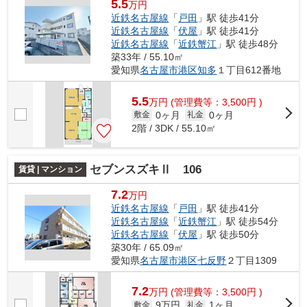
5.5
万円
近鉄名古屋線
「
戸田
」駅 徒歩41分
近鉄名古屋線
「
伏屋
」駅 徒歩41分
近鉄名古屋線
「
近鉄蟹江
」駅 徒歩48分
築33年 / 55.10㎡
愛知県
名古屋市港区
知多
１丁目612番地
5.5
万
円
(管理費等：3,500円 )
0ヶ月
0ヶ月
敷金
礼金
2階 / 3DK / 55.10㎡
セブンスズキⅡ 106
賃貸 | マンション
7.2
万円
近鉄名古屋線
「
戸田
」駅 徒歩41分
近鉄名古屋線
「
近鉄蟹江
」駅 徒歩54分
近鉄名古屋線
「
伏屋
」駅 徒歩50分
築30年 / 65.09㎡
愛知県
名古屋市港区
七反野
２丁目1309
7.2
万
円
(管理費等：3,500円 )
9万円
1ヶ月
敷金
礼金