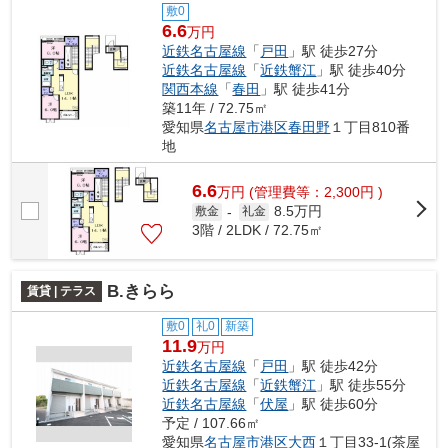
敷0
6.6
万円
近鉄名古屋線
「
戸田
」駅 徒歩27分
近鉄名古屋線
「
近鉄蟹江
」駅 徒歩40分
関西本線
「
春田
」駅 徒歩41分
築11年 / 72.75㎡
愛知県
名古屋市港区
春田野
１丁目810番
地
6.6
万
円
(管理費等：2,300円 )
8.5万円
敷金
-
礼金
3階 / 2LDK / 72.75㎡
B.きらら
賃貸 | テラス
敷0
礼0
新築
11.9
万円
近鉄名古屋線
「
戸田
」駅 徒歩42分
近鉄名古屋線
「
近鉄蟹江
」駅 徒歩55分
近鉄名古屋線
「
伏屋
」駅 徒歩60分
予定 / 107.66㎡
愛知県
名古屋市港区
大西
１丁目33-1(茶屋