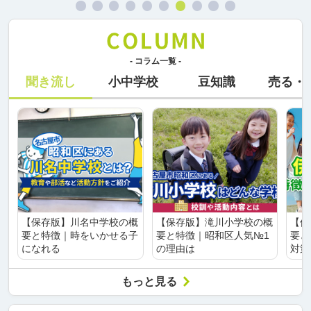
- コラム一覧 -
聞き流し
小中学校
豆知識
売る・
【保存版】川名中学校の概
【保存版】滝川小学校の概
【保
要と特徴｜時をいかせる子
要と特徴｜昭和区人気№1
要と
になれる
の理由は
対策
もっと見る