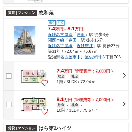
悠和苑
賃貸 | マンション
敷0
礼0
7.4
8.1
万円～
万円
近鉄名古屋線
「
戸田
」駅 徒歩8分
関西本線
「
春田
」駅 徒歩15分
近鉄名古屋線
「
近鉄蟹江
」駅 徒歩27分
築31年 / 72.04㎡～75.67㎡
愛知県
名古屋市中川区
供米田
３丁目706
7.4
万
円
(管理費等：7,000円 )
敷金
-
礼金
-
1階 / 3LDK / 72.04㎡
8.1
万
円
(管理費等：7,000円 )
敷金
-
礼金
-
10階 / 3LDK / 75.67㎡
はら第2ハイツ
賃貸 | マンション