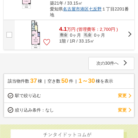
築21年 / 33.15㎡
愛知県
名古屋市港区
七反野
１丁目2201番
地
4.1
万
円
(管理費等：2,700円 )
0ヶ月
0ヶ月
敷金
礼金
1階 / 1R / 33.15㎡
次の30件へ
37
50
1～30
該当物件数
棟
空き数
件
棟を表示
駅で絞り込む
変更
変更
絞り込み条件：
なし