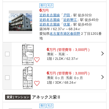
敷0
礼0
6
万円
近鉄名古屋線
「
戸田
」駅 徒歩32分
近鉄名古屋線
「
近鉄蟹江
」駅 徒歩45分
近鉄名古屋線
「
伏屋
」駅 徒歩45分
築36年 / 62.37㎡～68.24㎡
愛知県
名古屋市港区
春田野
２丁目1201番
地
6
万
円
(管理費等：3,000円 )
敷金
-
礼金
-
1階 / 2LDK / 62.37㎡
6
万
円
(管理費等：3,000円 )
0ヶ月
0ヶ月
敷金
礼金
1階 / 3DK / 68.24㎡
アネックス栄Ⅱ
賃貸 | マンション
敷0
礼0