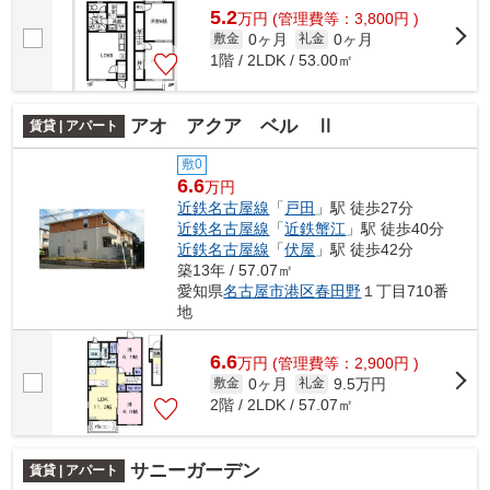
5.2
万
円
(管理費等：3,800円 )
0ヶ月
0ヶ月
敷金
礼金
1階 / 2LDK / 53.00㎡
アオ アクア ベル Ⅱ
賃貸 | アパート
敷0
6.6
万円
近鉄名古屋線
「
戸田
」駅 徒歩27分
近鉄名古屋線
「
近鉄蟹江
」駅 徒歩40分
近鉄名古屋線
「
伏屋
」駅 徒歩42分
築13年 / 57.07㎡
愛知県
名古屋市港区
春田野
１丁目710番
地
6.6
万
円
(管理費等：2,900円 )
0ヶ月
9.5万円
敷金
礼金
2階 / 2LDK / 57.07㎡
サニーガーデン
賃貸 | アパート