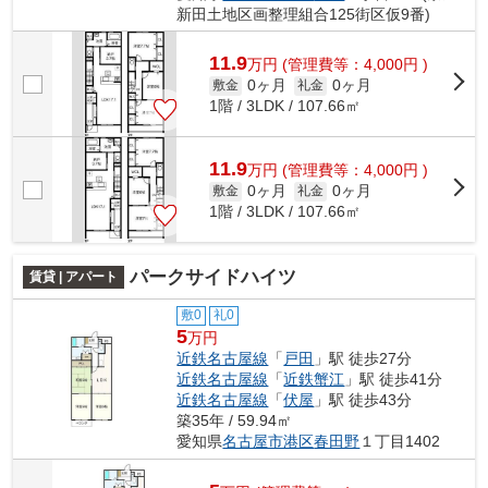
新田土地区画整理組合125街区仮9番)
11.9
万
円
(管理費等：4,000円 )
0ヶ月
0ヶ月
敷金
礼金
1階 / 3LDK / 107.66㎡
11.9
万
円
(管理費等：4,000円 )
0ヶ月
0ヶ月
敷金
礼金
1階 / 3LDK / 107.66㎡
パークサイドハイツ
賃貸 | アパート
敷0
礼0
5
万円
近鉄名古屋線
「
戸田
」駅 徒歩27分
近鉄名古屋線
「
近鉄蟹江
」駅 徒歩41分
近鉄名古屋線
「
伏屋
」駅 徒歩43分
築35年 / 59.94㎡
愛知県
名古屋市港区
春田野
１丁目1402