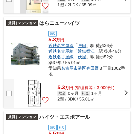
1階 / 2LDK / 65.09㎡
はらニューハイツ
賃貸 | マンション
敷0
5.3
万円
近鉄名古屋線
「
戸田
」駅 徒歩36分
近鉄名古屋線
「
近鉄蟹江
」駅 徒歩46分
近鉄名古屋線
「
伏屋
」駅 徒歩52分
築37年 / 55.01㎡
愛知県
名古屋市港区
春田野
３丁目1002番
地
5.3
万
円
(管理費等：3,000円 )
0ヶ月
1ヶ月
敷金
礼金
2階 / 3DK / 55.01㎡
ハイツ・エスポアール
賃貸 | マンション
敷0
礼0
5.5
万円