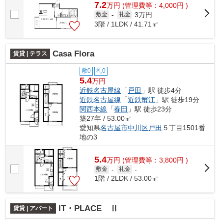
7.2
万
円
(管理費等：4,000円 )
3万円
敷金
-
礼金
3階 / 1LDK / 41.71㎡
Casa Flora
賃貸 | テラス
敷0
礼0
5.4
万円
近鉄名古屋線
「
戸田
」駅 徒歩4分
近鉄名古屋線
「
近鉄蟹江
」駅 徒歩19分
関西本線
「
春田
」駅 徒歩23分
築27年 / 53.00㎡
愛知県
名古屋市中川区
戸田
５丁目1501番
地の3
5.4
万
円
(管理費等：3,800円 )
敷金
-
礼金
-
1階 / 2LDK / 53.00㎡
IT・PLACE Ⅱ
賃貸 | アパート