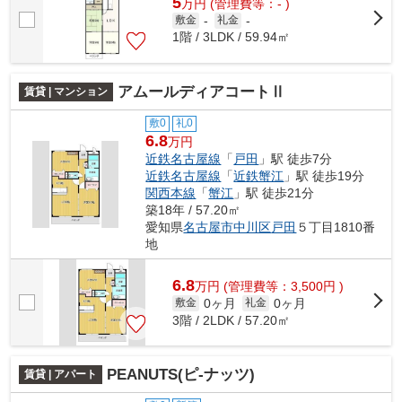
5
万
円
(管理費等：- )
敷金
-
礼金
-
1階 / 3LDK / 59.94㎡
アムールディアコートⅡ
賃貸 | マンション
敷0
礼0
6.8
万円
近鉄名古屋線
「
戸田
」駅 徒歩7分
近鉄名古屋線
「
近鉄蟹江
」駅 徒歩19分
関西本線
「
蟹江
」駅 徒歩21分
築18年 / 57.20㎡
愛知県
名古屋市中川区
戸田
５丁目1810番
地
6.8
万
円
(管理費等：3,500円 )
0ヶ月
0ヶ月
敷金
礼金
3階 / 2LDK / 57.20㎡
PEANUTS(ピ-ナッツ)
賃貸 | アパート