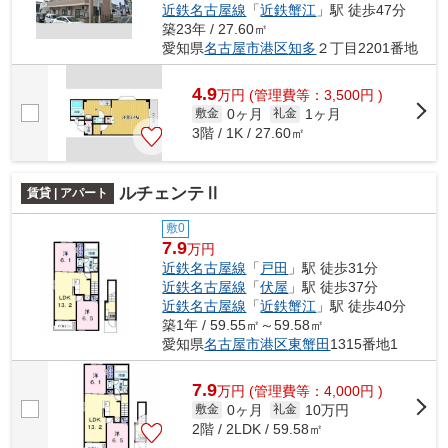
近鉄名古屋線
「
近鉄蟹江
」駅 徒歩47分
築23年 / 27.60㎡
愛知県
名古屋市港区
知多
２丁目2201番地
4.9
万
円
(管理費等：3,500円 )
0ヶ月
1ヶ月
敷金
礼金
3階 / 1K / 27.60㎡
ルチェンテⅡ
賃貸 | アパート
敷0
7.9
万円
近鉄名古屋線
「
戸田
」駅 徒歩31分
近鉄名古屋線
「
伏屋
」駅 徒歩37分
近鉄名古屋線
「
近鉄蟹江
」駅 徒歩40分
築1年 / 59.55㎡～59.58㎡
愛知県
名古屋市港区
東蟹田
1315番地1
7.9
万
円
(管理費等：4,000円 )
0ヶ月
10万円
敷金
礼金
2階 / 2LDK / 59.58㎡