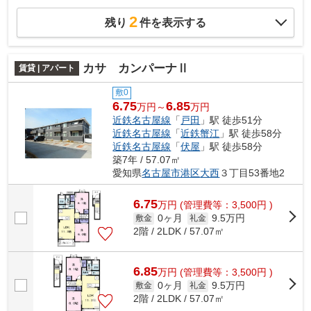
2
残り
件を表示する
カサ カンパーナⅡ
賃貸 | アパート
敷0
6.75
6.85
万円～
万円
近鉄名古屋線
「
戸田
」駅 徒歩51分
近鉄名古屋線
「
近鉄蟹江
」駅 徒歩58分
近鉄名古屋線
「
伏屋
」駅 徒歩58分
築7年 / 57.07㎡
愛知県
名古屋市港区
大西
３丁目53番地2
6.75
万
円
(管理費等：3,500円 )
0ヶ月
9.5万円
敷金
礼金
2階 / 2LDK / 57.07㎡
6.85
万
円
(管理費等：3,500円 )
0ヶ月
9.5万円
敷金
礼金
2階 / 2LDK / 57.07㎡