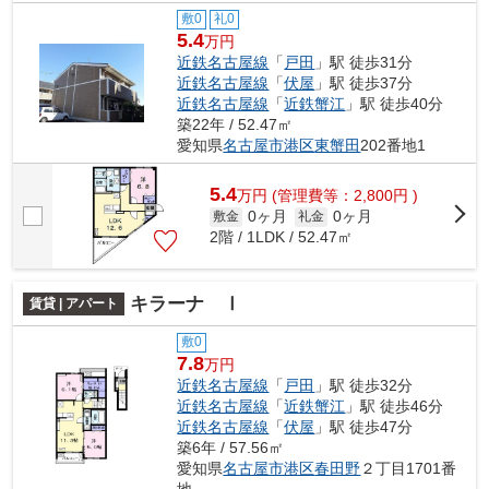
敷0
礼0
5.4
万円
近鉄名古屋線
「
戸田
」駅 徒歩31分
近鉄名古屋線
「
伏屋
」駅 徒歩37分
近鉄名古屋線
「
近鉄蟹江
」駅 徒歩40分
築22年 / 52.47㎡
愛知県
名古屋市港区
東蟹田
202番地1
5.4
万
円
(管理費等：2,800円 )
0ヶ月
0ヶ月
敷金
礼金
2階 / 1LDK / 52.47㎡
キラーナ Ⅰ
賃貸 | アパート
敷0
7.8
万円
近鉄名古屋線
「
戸田
」駅 徒歩32分
近鉄名古屋線
「
近鉄蟹江
」駅 徒歩46分
近鉄名古屋線
「
伏屋
」駅 徒歩47分
築6年 / 57.56㎡
愛知県
名古屋市港区
春田野
２丁目1701番
地