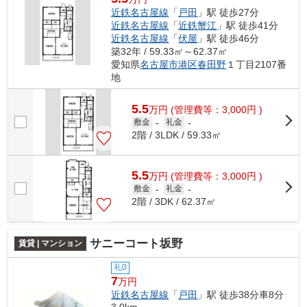
近鉄名古屋線
「
戸田
」駅 徒歩27分
近鉄名古屋線
「
近鉄蟹江
」駅 徒歩41分
近鉄名古屋線
「
伏屋
」駅 徒歩46分
築32年 / 59.33㎡～62.37㎡
愛知県
名古屋市港区
春田野
１丁目2107番
地
5.5
万
円
(管理費等：3,000円 )
敷金
-
礼金
-
2階 / 3LDK / 59.33㎡
5.5
万
円
(管理費等：3,000円 )
敷金
-
礼金
-
2階 / 3DK / 62.37㎡
サニーコート坂野
賃貸 | マンション
礼0
7
万円
近鉄名古屋線
「
戸田
」駅 徒歩38分車8分