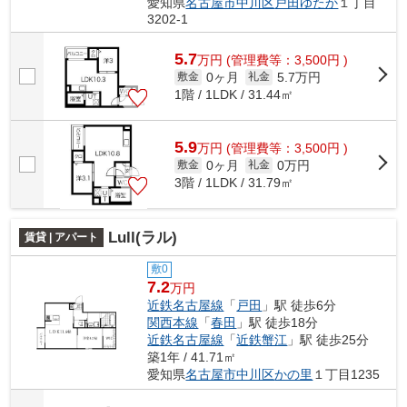
愛知県
名古屋市中川区
戸田ゆたか
１丁目
3202-1
5.7
万
円
(管理費等：3,500円 )
0ヶ月
5.7万円
敷金
礼金
1階 / 1LDK / 31.44㎡
5.9
万
円
(管理費等：3,500円 )
0ヶ月
0万円
敷金
礼金
3階 / 1LDK / 31.79㎡
Lull(ラル)
賃貸 | アパート
敷0
7.2
万円
近鉄名古屋線
「
戸田
」駅 徒歩6分
関西本線
「
春田
」駅 徒歩18分
近鉄名古屋線
「
近鉄蟹江
」駅 徒歩25分
築1年 / 41.71㎡
愛知県
名古屋市中川区
かの里
１丁目1235