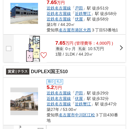
7.65
万円
近鉄名古屋線
「
戸田
」駅 徒歩51分
近鉄名古屋線
「
近鉄蟹江
」駅 徒歩58分
近鉄名古屋線
「
伏屋
」駅 徒歩58分
築1年 / 44.20㎡
愛知県
名古屋市港区
大西
３丁目53番地1
7.65
万
円
(管理費等：4,000円 )
0ヶ月
10.5万円
敷金
礼金
1階 / 1LDK / 44.20㎡
DUPLEX国王510
賃貸 | テラス
敷0
礼0
5.2
万円
近鉄名古屋線
「
戸田
」駅 徒歩29分
近鉄名古屋線
「
伏屋
」駅 徒歩32分
近鉄名古屋線
「
近鉄蟹江
」駅 徒歩47分
築27年 / 53.00㎡
愛知県
名古屋市中川区
江松
３丁目430番
地