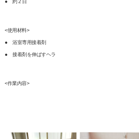
● 約 2 日
<使用材料>
● 浴室専用接着剤
● 接着剤を伸ばすヘラ
<作業内容>