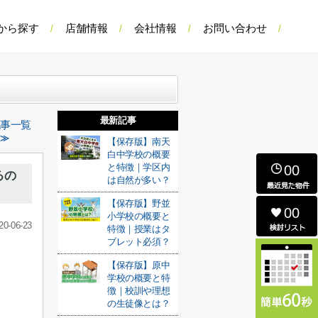
から探す
店舗情報
会社情報
お問い合わせ
最新記事
記事一覧
 ≫
【保存版】南天
白中学校の概要
と特徴｜学区内
00
るの
は自然が多い？
【保存版】野並
00
小学校の概要と
20-06-23
特徴｜授業はタ
ブレット必須？
【保存版】原中
学校の概要と特
徴｜校訓や理想
の生徒像とは？