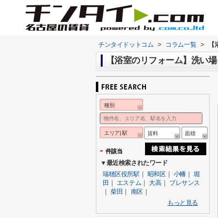
チンタイドットコム
>
コラム一覧
>
【
【浴室のリフォーム】洗い場
種別
エリア| 駅
賃料
面積
-
件該当
▼最近検索されたワード
瑞穂区役所駅
｜
昭和区
｜
小幡
｜
堀
田
｜
エステム
｜
大高
｜
プレサンス
｜
柴田
｜
南区
｜
もっと見る