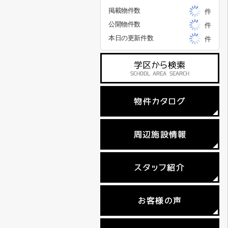
掲載物件数
件
公開物件数
件
本日の更新件数
件