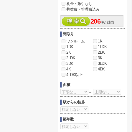
礼金・敷引なし
共益費・管理費込み
206
件が該当
間取り
ワンルーム
1K
1DK
1LDK
2K
2DK
2LDK
3K
3DK
3LDK
4K
4DK
4LDK以上
面積
～
駅からの徒歩
築年数