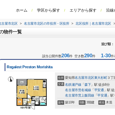
ホーム
学区から探す
エリアから探す
沿線
名古屋市北区
>
名古屋市北区の市役所・区役所
>
北区役所｜名古屋市北区
の物件一覧
並び順：
206
290
1-30
該当公開件数
件 空き数
件
件
Regalest Preston Morishita
愛知県
名古屋市北区
東大杉町
３丁目
住所
交通
名鉄瀬戸線
「
森下
」駅 徒歩8分
名古屋市営名城線
「
平安通
」駅 徒
名古屋市営上飯田線
「
平安通
」駅 
築10年
3階建
木造
築年
階数
構造