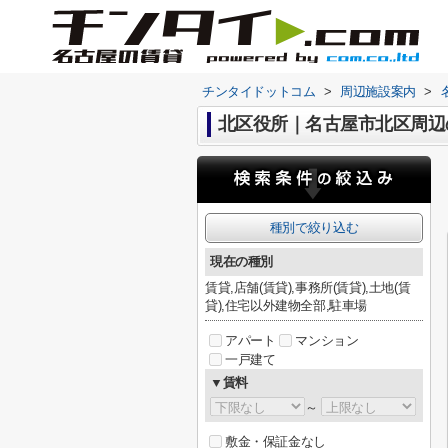
チンタイドットコム
>
周辺施設案内
>
北区役所｜名古屋市北区周辺
種別で絞り込む
現在の種別
賃貸,店舗(賃貸),事務所(賃貸),土地(賃
貸),住宅以外建物全部,駐車場
アパート
マンション
一戸建て
▼賃料
～
敷金・保証金なし