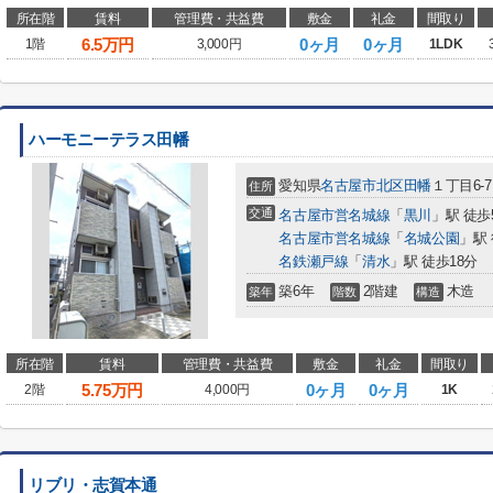
所在階
賃料
管理費・共益費
敷金
礼金
間取り
6.5
万円
0ヶ月
0ヶ月
1階
3,000円
1LDK
ハーモニーテラス田幡
愛知県
名古屋市北区
田幡
１丁目6-7
住所
交通
名古屋市営名城線
「
黒川
」駅 徒歩
名古屋市営名城線
「
名城公園
」駅 
名鉄瀬戸線
「
清水
」駅 徒歩18分
築6年
2階建
木造
築年
階数
構造
所在階
賃料
管理費・共益費
敷金
礼金
間取り
5.75
万円
0ヶ月
0ヶ月
2階
4,000円
1K
リブリ・志賀本通