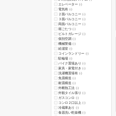
エレベーター
(-)
電気有
(-)
２面バルコニー
(-)
３面バルコニー
(-)
両面バルコニー
(-)
堀ごたつ
(-)
ビルトガレージ
(-)
個別空調
(-)
機械警備
(-)
給湯室
(-)
コインランドリー
(-)
駐輪場
(-)
バイク置場あり
(-)
家具・家電付き
(-)
洗濯機置場有
(-)
免震構造
(-)
耐震構造
(-)
外断熱工法
(-)
外観タイル張り
(-)
ガスコンロ
(-)
コンロ２口以上
(-)
冷蔵庫あり
(-)
食器洗い乾燥機
(-)