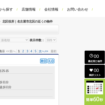
から探す
店舗情報
会社情報
お問い合わせ
>
北区役所｜名古屋市北区の近くの物件
表示件数：
表示
<<前へ
1
2
3
4
5
次へ>>
最初
00
00
25-15
歩11分
徒歩11分