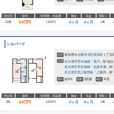
所在階
賃料
管理費・共益費
敷金
礼金
間取り
6.9
万円
0ヶ月
0ヶ月
10階
7,000円
1K
シルバード
愛知県
名古屋市北区
長喜町
１丁目5
住所
交通
名古屋市営名城線
「
黒川
」駅 徒歩
名古屋市営名城線
「
志賀本通
」駅 
名古屋市営上飯田線
「
上飯田
」駅 
築8年
2階建
木造
築年
階数
構造
所在階
賃料
管理費・共益費
敷金
礼金
間取り
4.6
万円
0ヶ月
0ヶ月
2階
3,000円
1K