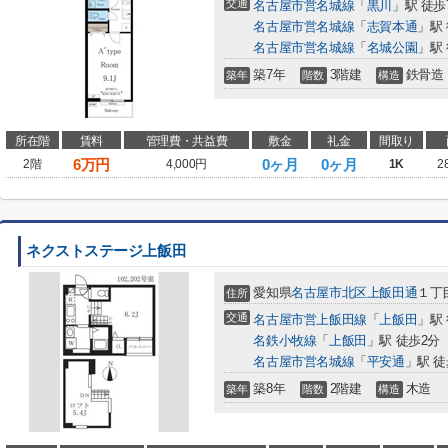
交通
名古屋市営名城線
「
黒川
」駅 徒歩
名古屋市営名城線
「
志賀本通
」駅 
名古屋市営名城線
「
名城公園
」駅 
築7年
3階建
鉄骨造
築年
階数
構造
所在階
賃料
管理費・共益費
敷金
礼金
間取り
6
万円
0ヶ月
0ヶ月
2階
4,000円
1K
2
ネクストステージ上飯田
愛知県
名古屋市北区
上飯田通
１丁
住所
交通
名古屋市営上飯田線
「
上飯田
」駅
名鉄小牧線
「
上飯田
」駅 徒歩2分
名古屋市営名城線
「
平安通
」駅 徒
築8年
2階建
木造
築年
階数
構造