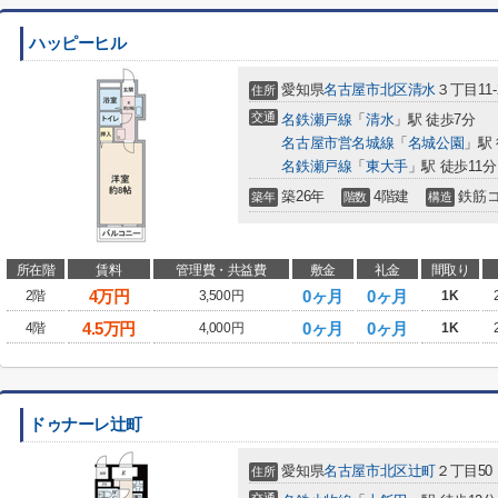
ハッピーヒル
愛知県
名古屋市北区
清水
３丁目11-
住所
交通
名鉄瀬戸線
「
清水
」駅 徒歩7分
名古屋市営名城線
「
名城公園
」駅 
名鉄瀬戸線
「
東大手
」駅 徒歩11分
築26年
4階建
鉄筋
築年
階数
構造
所在階
賃料
管理費・共益費
敷金
礼金
間取り
4
万円
0ヶ月
0ヶ月
2階
3,500円
1K
4.5
万円
0ヶ月
0ヶ月
4階
4,000円
1K
ドゥナーレ辻町
愛知県
名古屋市北区
辻町
２丁目50
住所