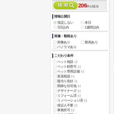
206
件が該当
情報公開日
指定しない
本日
3日以内
1週間以内
画像・動画あり
画像あり
動画あり
パノラマあり
こだわり条件
ペット相談
(-)
ペット飼育可
(-)
ペット専用設備
(-)
楽器相談
(-)
陽当り良好
(-)
閑静な住宅地
(-)
デザイナーズ
(-)
リフォーム済
(-)
リノベーション済
(-)
保証人不要
(-)
事務所可
(-)