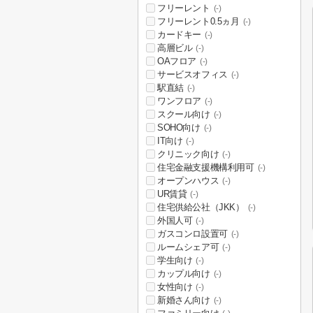
フリーレント
(-)
フリーレント0.5ヵ月
(-)
カードキー
(-)
高層ビル
(-)
OAフロア
(-)
サービスオフィス
(-)
駅直結
(-)
ワンフロア
(-)
スクール向け
(-)
SOHO向け
(-)
IT向け
(-)
クリニック向け
(-)
住宅金融支援機構利用可
(-)
オープンハウス
(-)
UR賃貸
(-)
住宅供給公社（JKK）
(-)
外国人可
(-)
ガスコンロ設置可
(-)
ルームシェア可
(-)
学生向け
(-)
カップル向け
(-)
女性向け
(-)
新婚さん向け
(-)