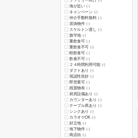
ファミリー向け
(-)
海が近い
(-)
キャンペーン
(-)
仲介手数料無料
(-)
居抜物件
(-)
スケルトン渡し
(-)
旗竿地
(-)
重飲食可
(-)
重飲食不可
(-)
軽飲食可
(-)
飲食不可
(-)
２４時間利用可能
(-)
ダクトあり
(-)
視認性良好
(-)
即営業可
(-)
残置物有
(-)
厨房設備あり
(-)
カウンターあり
(-)
テーブル席あり
(-)
シンクあり
(-)
カラオケOK
(-)
好立地
(-)
地下物件
(-)
商店街
(-)