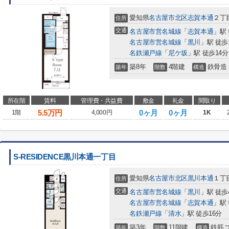
愛知県
名古屋市北区
志賀本通
２丁目
住所
交通
名古屋市営名城線
「
志賀本通
」駅
名古屋市営名城線
「
黒川
」駅 徒歩
名鉄瀬戸線
「
尼ケ坂
」駅 徒歩14分
築8年
4階建
鉄骨造
築年
階数
構造
所在階
賃料
管理費・共益費
敷金
礼金
間取り
5.5
万円
0ヶ月
0ヶ月
1階
4,000円
1K
S-RESIDENCE黒川本通一丁目
愛知県
名古屋市北区
黒川本通
１丁目
住所
交通
名古屋市営名城線
「
黒川
」駅 徒歩
名古屋市営名城線
「
志賀本通
」駅 
名鉄瀬戸線
「
清水
」駅 徒歩16分
築3年
11階建
鉄筋
築年
階数
構造