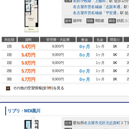
交通
名鉄小牧線
「
上飯田
」駅 徒歩12分
名古屋市営名城線
「
志賀本通
」駅 
名古屋市営名城線
「
平安通
」駅 徒
築8年
8階建
鉄筋コ
築年
階数
構造
所在階
賃料
管理費・共益費
敷金
礼金
間取り
5.4
万円
0ヶ月
1階
9,000円
1ヶ月
1K
2
5.4
万円
0ヶ月
1階
9,000円
1ヶ月
1K
2
5.9
万円
1階
9,000円
1ヶ月
1K
2
5.7
万円
0ヶ月
2階
9,000円
1ヶ月
1K
2
5.7
万円
0ヶ月
3階
9,000円
1ヶ月
1K
2
その他の空室情報(全
9
件)を見る
+
リブリ・MDI黒川
愛知県
名古屋市北区
元志賀町
２丁目
住所