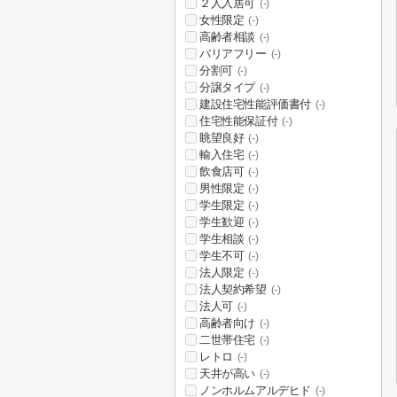
２人入居可
(-)
女性限定
(-)
高齢者相談
(-)
バリアフリー
(-)
分割可
(-)
分譲タイプ
(-)
建設住宅性能評価書付
(-)
住宅性能保証付
(-)
眺望良好
(-)
輸入住宅
(-)
飲食店可
(-)
男性限定
(-)
学生限定
(-)
学生歓迎
(-)
学生相談
(-)
学生不可
(-)
法人限定
(-)
法人契約希望
(-)
法人可
(-)
高齢者向け
(-)
二世帯住宅
(-)
レトロ
(-)
天井が高い
(-)
ノンホルムアルデヒド
(-)