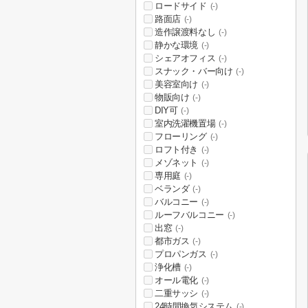
ロードサイド
(-)
路面店
(-)
造作譲渡料なし
(-)
静かな環境
(-)
シェアオフィス
(-)
スナック・バー向け
(-)
美容室向け
(-)
物販向け
(-)
DIY可
(-)
室内洗濯機置場
(-)
フローリング
(-)
ロフト付き
(-)
メゾネット
(-)
専用庭
(-)
ベランダ
(-)
バルコニー
(-)
ルーフバルコニー
(-)
出窓
(-)
都市ガス
(-)
プロパンガス
(-)
浄化槽
(-)
オール電化
(-)
二重サッシ
(-)
24時間換気システム
(-)