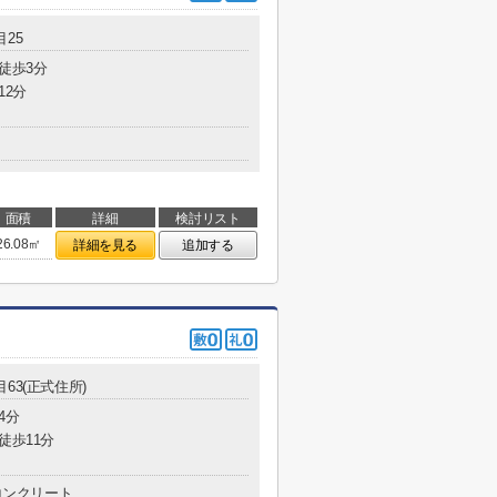
25
 徒歩3分
12分
面積
詳細
検討リスト
26.08㎡
詳細を見る
追加する
63(正式住所)
4分
徒歩11分
コンクリート