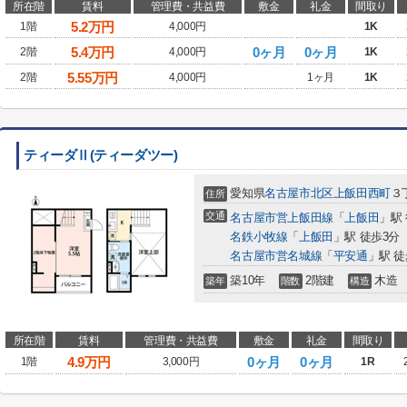
所在階
賃料
管理費・共益費
敷金
礼金
間取り
5.2
万円
1階
4,000円
1K
5.4
万円
0ヶ月
0ヶ月
2階
4,000円
1K
5.55
万円
2階
4,000円
1ヶ月
1K
ティーダⅡ(ティーダツー)
愛知県
名古屋市北区
上飯田西町
３丁
住所
交通
名古屋市営上飯田線
「
上飯田
」駅
名鉄小牧線
「
上飯田
」駅 徒歩3分
名古屋市営名城線
「
平安通
」駅 徒
築10年
2階建
木造
築年
階数
構造
所在階
賃料
管理費・共益費
敷金
礼金
間取り
4.9
万円
0ヶ月
0ヶ月
1階
3,000円
1R