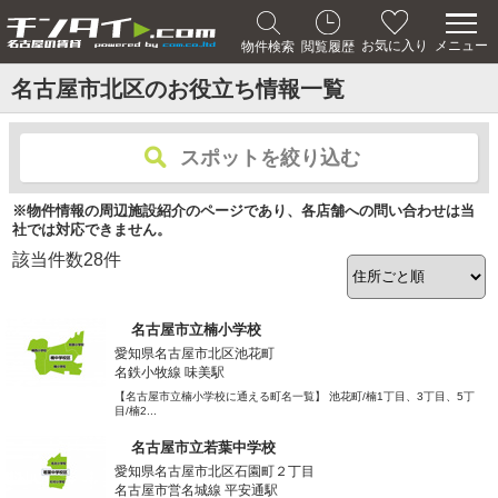
メニュー
お気に入り
物件検索
閲覧履歴
名古屋市北区のお役立ち情報一覧
スポットを絞り込む
※物件情報の周辺施設紹介のページであり、各店舗への問い合わせは当
社では対応できません。
該当件数
28
件
名古屋市立楠小学校
愛知県名古屋市北区池花町
名鉄小牧線 味美駅
【名古屋市立楠小学校に通える町名一覧】 池花町/楠1丁目、3丁目、5丁
目/楠2...
名古屋市立若葉中学校
愛知県名古屋市北区石園町２丁目
名古屋市営名城線 平安通駅