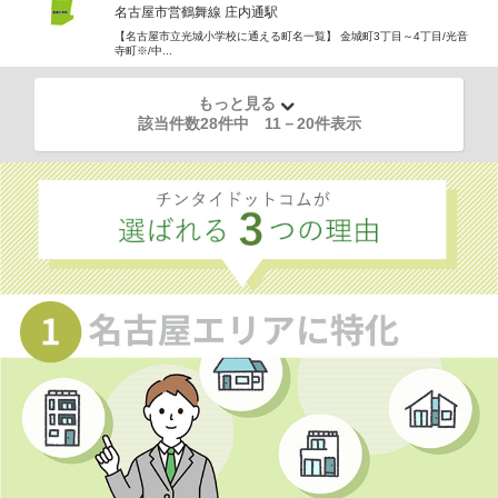
名古屋市営鶴舞線 庄内通駅
【名古屋市立光城小学校に通える町名一覧】 金城町3丁目～4丁目/光音
寺町※/中...
もっと見る
該当件数28件中
11
－
20
件表示