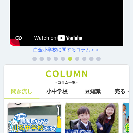
白金小学校に関するコラム＞＞
- コラム一覧 -
聞き流し
小中学校
豆知識
売る・