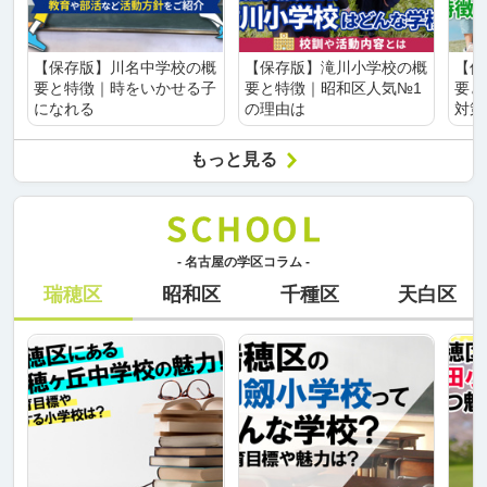
【保存版】川名中学校の概
【保存版】滝川小学校の概
【保
要と特徴｜時をいかせる子
要と特徴｜昭和区人気№1
要と
になれる
の理由は
対策
もっと見る
- 名古屋の学区コラム -
瑞穂区
昭和区
千種区
天白区