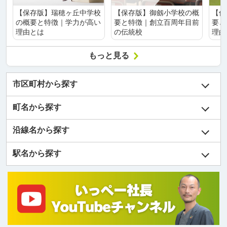
【保存版】瑞穂ヶ丘中学校
【保存版】御劔小学校の概
【保
の概要と特徴｜学力が高い
要と特徴｜創立百周年目前
要と
理由とは
の伝統校
理由
もっと見る
市区町村から探す
町名から探す
沿線名から探す
駅名から探す