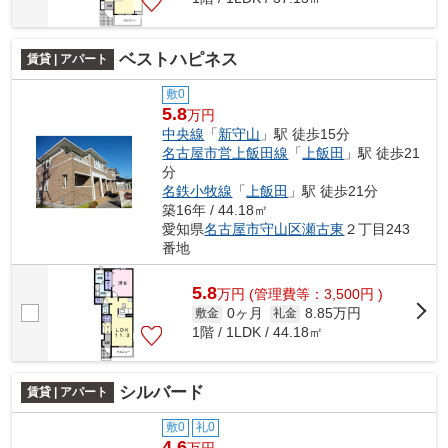
ベストハピネス
賃貸 | アパート
敷0
5.8
万円
中央線
「
新守山
」駅 徒歩15分
名古屋市営上飯田線
「
上飯田
」駅 徒歩21
分
名鉄小牧線
「
上飯田
」駅 徒歩21分
築16年 / 44.18㎡
愛知県
名古屋市守山区
瀬古東
２丁目243
番地
5.8
万
円
(管理費等：3,500円 )
0ヶ月
8.85万円
敷金
礼金
1階 / 1LDK / 44.18㎡
シルバード
賃貸 | アパート
敷0
礼0
4.6