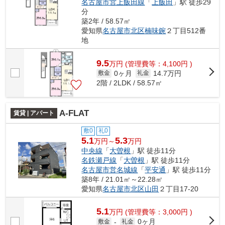
名古屋市営上飯田線
「
上飯田
」駅 徒歩29
分
築2年 / 58.57㎡
愛知県
名古屋市北区
楠味鋺
２丁目512番
地
9.5
万
円
(管理費等：4,100円 )
0ヶ月
14.7万円
敷金
礼金
2階 / 2LDK / 58.57㎡
A-FLAT
賃貸 | アパート
敷0
礼0
5.1
5.3
万円～
万円
中央線
「
大曽根
」駅 徒歩11分
名鉄瀬戸線
「
大曽根
」駅 徒歩11分
名古屋市営名城線
「
平安通
」駅 徒歩11分
築8年 / 21.01㎡～22.28㎡
愛知県
名古屋市北区
山田
２丁目17-20
5.1
万
円
(管理費等：3,000円 )
0ヶ月
敷金
-
礼金