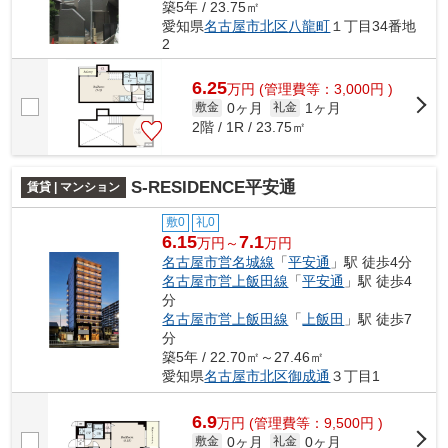
築5年 / 23.75㎡
愛知県
名古屋市北区
八龍町
１丁目34番地
2
6.25
万
円
(管理費等：3,000円 )
0ヶ月
1ヶ月
敷金
礼金
2階 / 1R / 23.75㎡
S-RESIDENCE平安通
賃貸 | マンション
敷0
礼0
6.15
7.1
万円～
万円
名古屋市営名城線
「
平安通
」駅 徒歩4分
名古屋市営上飯田線
「
平安通
」駅 徒歩4
分
名古屋市営上飯田線
「
上飯田
」駅 徒歩7
分
築5年 / 22.70㎡～27.46㎡
愛知県
名古屋市北区
御成通
３丁目1
6.9
万
円
(管理費等：9,500円 )
0ヶ月
0ヶ月
敷金
礼金