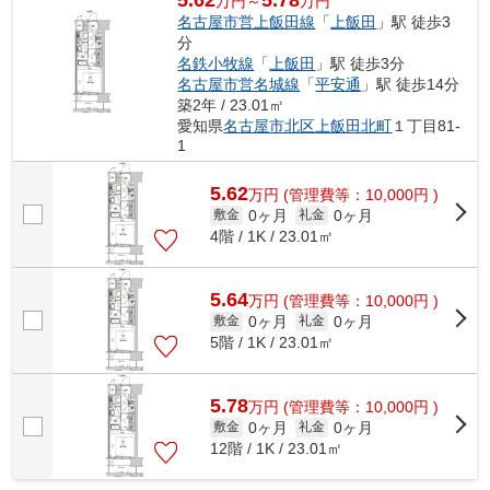
5.62
5.78
万円～
万円
名古屋市営上飯田線
「
上飯田
」駅 徒歩3
分
名鉄小牧線
「
上飯田
」駅 徒歩3分
名古屋市営名城線
「
平安通
」駅 徒歩14分
築2年 / 23.01㎡
愛知県
名古屋市北区
上飯田北町
１丁目81-
1
5.62
万
円
(管理費等：10,000円 )
0ヶ月
0ヶ月
敷金
礼金
4階 / 1K / 23.01㎡
5.64
万
円
(管理費等：10,000円 )
0ヶ月
0ヶ月
敷金
礼金
5階 / 1K / 23.01㎡
5.78
万
円
(管理費等：10,000円 )
0ヶ月
0ヶ月
敷金
礼金
12階 / 1K / 23.01㎡