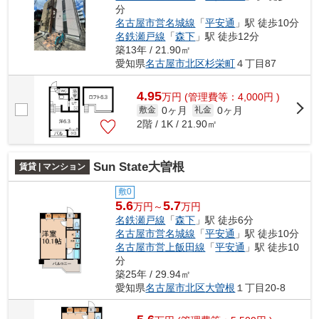
分
名古屋市営名城線
「
平安通
」駅 徒歩10分
名鉄瀬戸線
「
森下
」駅 徒歩12分
築13年 / 21.90㎡
愛知県
名古屋市北区
杉栄町
４丁目87
4.95
万
円
(管理費等：4,000円 )
0ヶ月
0ヶ月
敷金
礼金
2階 / 1K / 21.90㎡
Sun State大曽根
賃貸 | マンション
敷0
5.6
5.7
万円～
万円
名鉄瀬戸線
「
森下
」駅 徒歩6分
名古屋市営名城線
「
平安通
」駅 徒歩10分
名古屋市営上飯田線
「
平安通
」駅 徒歩10
分
築25年 / 29.94㎡
愛知県
名古屋市北区
大曽根
１丁目20-8