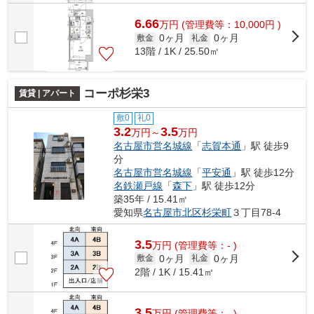
6.66
万
円
(管理費等：10,000円 )
0ヶ月
0ヶ月
敷金
礼金
13階 / 1K / 25.50㎡
コーポ杉栄3
賃貸 | アパート
敷0
礼0
3.2
3.5
万円～
万円
名古屋市営名城線
「
志賀本通
」駅 徒歩9
分
名古屋市営名城線
「
平安通
」駅 徒歩12分
名鉄瀬戸線
「
森下
」駅 徒歩12分
築35年 / 15.41㎡
愛知県
名古屋市北区
杉栄町
３丁目78-4
3.5
万
円
(管理費等：- )
0ヶ月
0ヶ月
敷金
礼金
2階 / 1K / 15.41㎡
3.5
万
円
(管理費等：- )