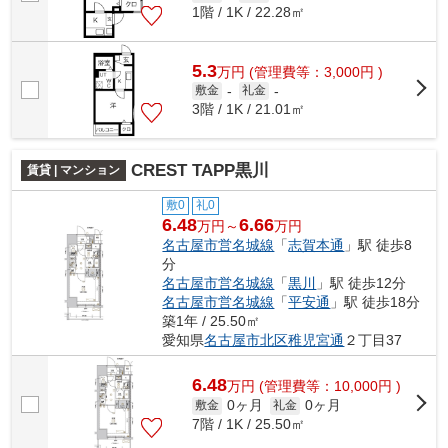
1階 / 1K / 22.28㎡
5.3
万
円
(管理費等：3,000円 )
敷金
-
礼金
-
3階 / 1K / 21.01㎡
CREST TAPP黒川
賃貸 | マンション
敷0
礼0
6.48
6.66
万円～
万円
名古屋市営名城線
「
志賀本通
」駅 徒歩8
分
名古屋市営名城線
「
黒川
」駅 徒歩12分
名古屋市営名城線
「
平安通
」駅 徒歩18分
築1年 / 25.50㎡
愛知県
名古屋市北区
稚児宮通
２丁目37
6.48
万
円
(管理費等：10,000円 )
0ヶ月
0ヶ月
敷金
礼金
7階 / 1K / 25.50㎡