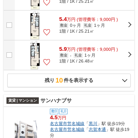
1階 / 1K / 25.21㎡
5.4
万
円
(管理費等：9,000円 )
0ヶ月
1ヶ月
敷金
礼金
1階 / 1K / 25.21㎡
5.9
万
円
(管理費等：9,000円 )
1ヶ月
敷金
-
礼金
1階 / 1K / 26.48㎡
10
残り
件を表示する
サンハナブサ
賃貸 | マンション
敷0
礼0
4.5
万円
名古屋市営名城線
「
黒川
」駅 徒歩19分
名古屋市営名城線
「
志賀本通
」駅 徒歩19
分