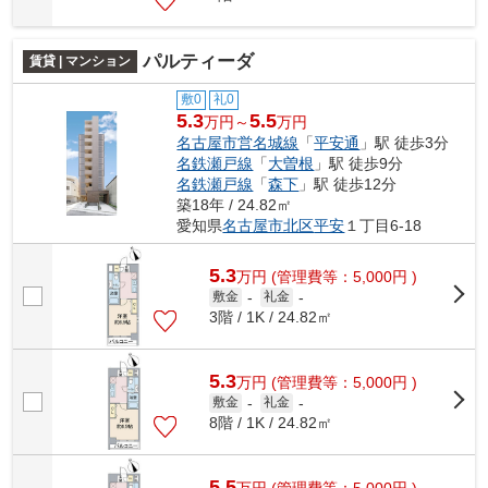
パルティーダ
賃貸 | マンション
敷0
礼0
5.3
5.5
万円～
万円
名古屋市営名城線
「
平安通
」駅 徒歩3分
名鉄瀬戸線
「
大曽根
」駅 徒歩9分
名鉄瀬戸線
「
森下
」駅 徒歩12分
築18年 / 24.82㎡
愛知県
名古屋市北区
平安
１丁目6-18
5.3
万
円
(管理費等：5,000円 )
敷金
-
礼金
-
3階 / 1K / 24.82㎡
5.3
万
円
(管理費等：5,000円 )
敷金
-
礼金
-
8階 / 1K / 24.82㎡
5.5
万
円
(管理費等：5,000円 )