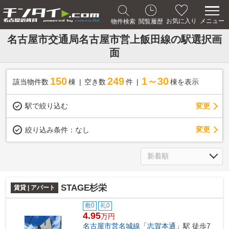
メニュー
お気に入り
物件検索
閲覧履歴
名古屋市交通局名古屋市営上飯田線の駅選択画
面
150
249
1～30
該当物件数
棟
空き数
件
棟を表示
駅で絞り込む
変更
変更
絞り込み条件：
なし
STAGE杉栄
賃貸 | アパート
敷0
礼0
4.95
万円
名古屋市営名城線
「
志賀本通
」駅 徒歩7