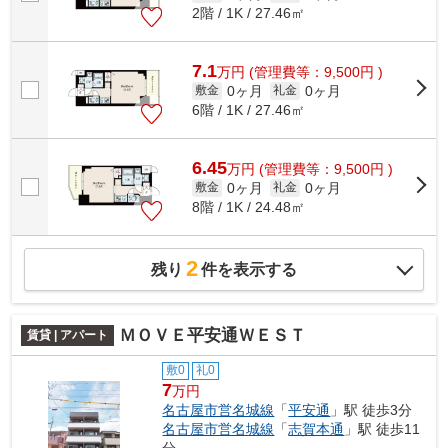
2階 / 1K / 27.46㎡
7.1
万
円
(管理費等：9,500円 )
0ヶ月
0ヶ月
敷金
礼金
6階 / 1K / 27.46㎡
6.45
万
円
(管理費等：9,500円 )
0ヶ月
0ヶ月
敷金
礼金
8階 / 1K / 24.48㎡
2
残り
件を表示する
ＭＯＶＥ平安通ＷＥＳＴ
賃貸 | アパート
敷0
礼0
7
万円
名古屋市営名城線
「
平安通
」駅 徒歩3分
名古屋市営名城線
「
志賀本通
」駅 徒歩11
分