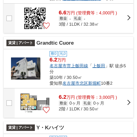
6.6
万
円
(管理費等：4,000円 )
敷金
-
礼金
-
3階 / 1LDK / 32.38㎡
Grandtic Cuore
賃貸 | アパート
敷0
礼0
6.2
万円
名古屋市営上飯田線
「
上飯田
」駅 徒歩5
分
築10年 / 30.50㎡
愛知県
名古屋市北区
新堀町
10番2
6.2
万
円
(管理費等：3,000円 )
0ヶ月
0ヶ月
敷金
礼金
2階 / 1LDK / 30.50㎡
Y・Kハイツ
賃貸 | アパート