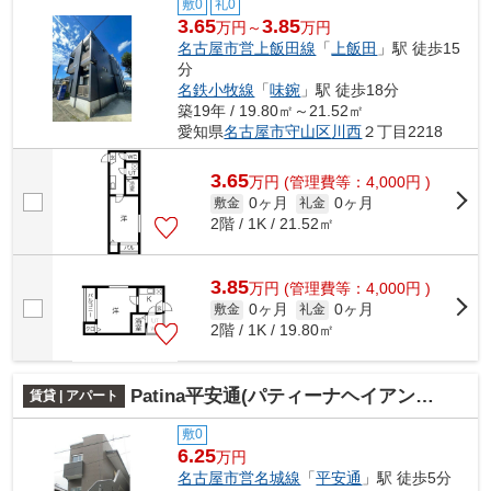
敷0
礼0
3.65
3.85
万円～
万円
名古屋市営上飯田線
「
上飯田
」駅 徒歩15
分
名鉄小牧線
「
味鋺
」駅 徒歩18分
築19年 / 19.80㎡～21.52㎡
愛知県
名古屋市守山区
川西
２丁目2218
3.65
万
円
(管理費等：4,000円 )
0ヶ月
0ヶ月
敷金
礼金
2階 / 1K / 21.52㎡
3.85
万
円
(管理費等：4,000円 )
0ヶ月
0ヶ月
敷金
礼金
2階 / 1K / 19.80㎡
Patina平安通(パティーナヘイアンドオリ)
賃貸 | アパート
敷0
6.25
万円
名古屋市営名城線
「
平安通
」駅 徒歩5分