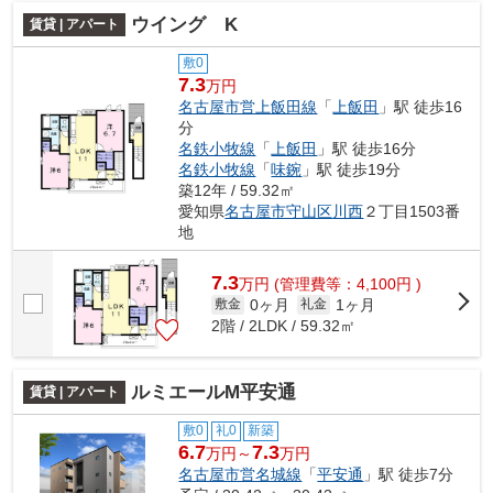
ウイング K
賃貸 | アパート
敷0
7.3
万円
名古屋市営上飯田線
「
上飯田
」駅 徒歩16
分
名鉄小牧線
「
上飯田
」駅 徒歩16分
名鉄小牧線
「
味鋺
」駅 徒歩19分
築12年 / 59.32㎡
愛知県
名古屋市守山区
川西
２丁目1503番
地
7.3
万
円
(管理費等：4,100円 )
0ヶ月
1ヶ月
敷金
礼金
2階 / 2LDK / 59.32㎡
ルミエールM平安通
賃貸 | アパート
敷0
礼0
新築
6.7
7.3
万円～
万円
名古屋市営名城線
「
平安通
」駅 徒歩7分