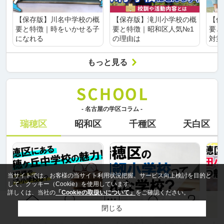
【保存版】川名中学校の概
【保存版】滝川小学校の概
【保
要と特徴｜時をいかせる子
要と特徴｜昭和区人気№1
要と
になれる
の理由は
対策
もっと見る
- 名古屋の学区コラム -
瑞穂区
昭和区
千種区
天白区
当サイトでは、お客様の当サイト利用状況把握、サービス向上検討を目的と
して、クッキー（Cookie）を使用しています。
詳しくは、当社の
「Cookieの取扱いについて」
をご確認ください。
閉じる
Ｑ＆Ａ
ホーム
問い合せ
物件検索
お知らせ