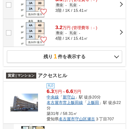
敷金
-
礼金
-
3階 / 1K / 15.41㎡
3.2
万
円
(管理費等：- )
敷金
-
礼金
-
4階 / 1K / 15.41㎡
1
残り
件を表示する
アクセスヒル
賃貸 | マンション
礼0
6.3
6.6
万円～
万円
中央線
「
新守山
」駅 徒歩20分
名古屋市営上飯田線
「
上飯田
」駅 徒歩22
分
築31年 / 58.31㎡
愛知県
名古屋市守山区
瀬古
３丁目707