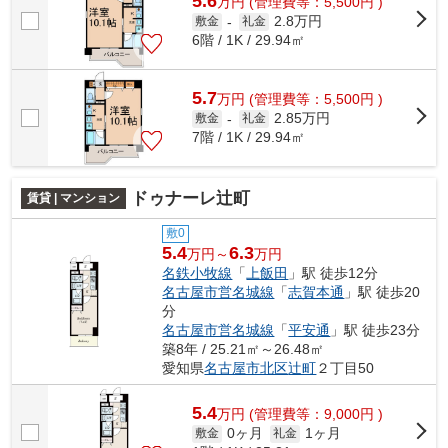
5.6
万
円
(管理費等：5,500円 )
2.8万円
敷金
-
礼金
6階 / 1K / 29.94㎡
5.7
万
円
(管理費等：5,500円 )
2.85万円
敷金
-
礼金
7階 / 1K / 29.94㎡
ドゥナーレ辻町
賃貸 | マンション
敷0
5.4
6.3
万円～
万円
名鉄小牧線
「
上飯田
」駅 徒歩12分
名古屋市営名城線
「
志賀本通
」駅 徒歩20
分
名古屋市営名城線
「
平安通
」駅 徒歩23分
築8年 / 25.21㎡～26.48㎡
愛知県
名古屋市北区
辻町
２丁目50
5.4
万
円
(管理費等：9,000円 )
0ヶ月
1ヶ月
敷金
礼金