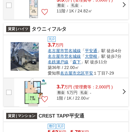
敷金
-
礼金
-
11階 / 1K / 24.82㎡
タウニィフルタ
賃貸 | ハイツ
礼0
3.7
万円
名古屋市営名城線
「
平安通
」駅 徒歩4分
名古屋市営名城線
「
大曽根
」駅 徒歩7分
名鉄瀬戸線
「
森下
」駅 徒歩11分
築36年 / 22.00㎡
愛知県
名古屋市北区
平安
１丁目7-29
3.7
万
円
(管理費等：2,000円 )
5万円
敷金
礼金
-
1階 / 1K / 22.00㎡
CREST TAPP平安通
賃貸 | マンション
敷0
礼0