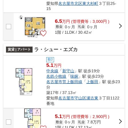
愛知県
名古屋市北区
東大杉町
３丁目25-
15
6.5
万
円
(管理費等：3,000円 )
0ヶ月
0ヶ月
敷金
礼金
1階 / 1LDK / 30.42㎡
ラ・シュー・エズカ
賃貸 | アパート
敷0
5.1
万円
中央線
「
新守山
」駅 徒歩19分
名鉄小牧線
「
味鋺
」駅 徒歩23分
名古屋市営上飯田線
「
上飯田
」駅 徒歩23
分
築17年 / 37.13㎡
愛知県
名古屋市守山区
瀬古東
３丁目1122
番地
5.1
万
円
(管理費等：2,900円 )
0ヶ月
7.8万円
敷金
礼金
1階 / 1LDK / 37.13㎡