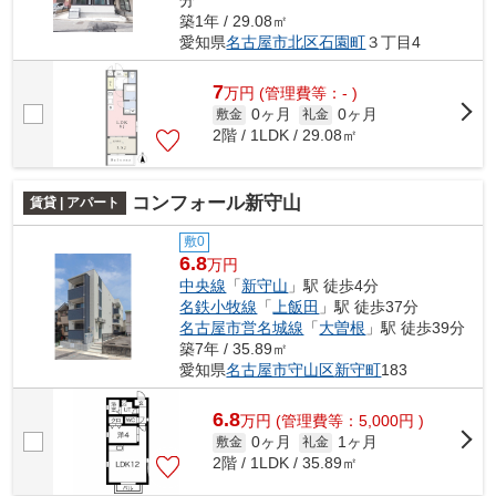
築1年 / 29.08㎡
愛知県
名古屋市北区
石園町
３丁目4
7
万
円
(管理費等：- )
0ヶ月
0ヶ月
敷金
礼金
2階 / 1LDK / 29.08㎡
コンフォール新守山
賃貸 | アパート
敷0
6.8
万円
中央線
「
新守山
」駅 徒歩4分
名鉄小牧線
「
上飯田
」駅 徒歩37分
名古屋市営名城線
「
大曽根
」駅 徒歩39分
築7年 / 35.89㎡
愛知県
名古屋市守山区
新守町
183
6.8
万
円
(管理費等：5,000円 )
0ヶ月
1ヶ月
敷金
礼金
2階 / 1LDK / 35.89㎡