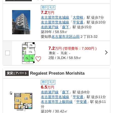
敷0
礼0
7.2
万円
名古屋市営名城線
「
大曽根
」駅 徒歩7分
名古屋市営名城線
「
平安通
」駅 徒歩10分
名鉄瀬戸線
「
森下
」駅 徒歩15分
築39年 / 58.59㎡
愛知県
名古屋市北区
山田
２丁目3-32
7.2
万
円
(管理費等：7,000円 )
敷金
-
礼金
-
2階 / 3LDK / 58.59㎡
Regalest Preston Morishita
賃貸 | アパート
敷0
礼0
6.5
万円
名鉄瀬戸線
「
森下
」駅 徒歩8分
名古屋市営名城線
「
平安通
」駅 徒歩11分
名古屋市営上飯田線
「
平安通
」駅 徒歩11
分
築10年 / 30.42㎡