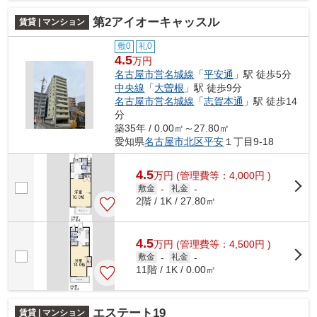
第2アイオーキャッスル
賃貸 | マンション
敷0
礼0
4.5
万円
名古屋市営名城線
「
平安通
」駅 徒歩5分
中央線
「
大曽根
」駅 徒歩9分
名古屋市営名城線
「
志賀本通
」駅 徒歩14
分
築35年 / 0.00㎡～27.80㎡
愛知県
名古屋市北区
平安
１丁目9-18
4.5
万
円
(管理費等：4,000円 )
敷金
-
礼金
-
2階 / 1K / 27.80㎡
4.5
万
円
(管理費等：4,500円 )
敷金
-
礼金
-
11階 / 1K / 0.00㎡
エステート19
賃貸 | マンション