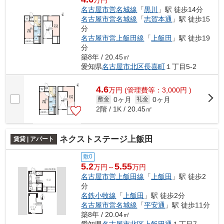
万円
名古屋市営名城線
「
黒川
」駅 徒歩14分
名古屋市営名城線
「
志賀本通
」駅 徒歩15
分
名古屋市営上飯田線
「
上飯田
」駅 徒歩19
分
築8年 / 20.45㎡
愛知県
名古屋市北区
長喜町
１丁目5-2
4.6
万
円
(管理費等：3,000円 )
0ヶ月
0ヶ月
敷金
礼金
2階 / 1K / 20.45㎡
ネクストステージ上飯田
賃貸 | アパート
敷0
5.2
5.55
万円～
万円
名古屋市営上飯田線
「
上飯田
」駅 徒歩2
分
名鉄小牧線
「
上飯田
」駅 徒歩2分
名古屋市営名城線
「
平安通
」駅 徒歩11分
築8年 / 20.04㎡