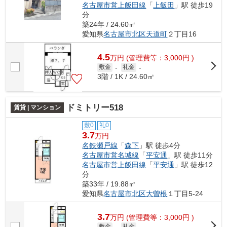
名古屋市営上飯田線
「
上飯田
」駅 徒歩19
分
築24年 / 24.60㎡
愛知県
名古屋市北区
天道町
２丁目16
4.5
万
円
(管理費等：3,000円 )
敷金
-
礼金
-
3階 / 1K / 24.60㎡
ドミトリー518
賃貸 | マンション
敷0
礼0
3.7
万円
名鉄瀬戸線
「
森下
」駅 徒歩4分
名古屋市営名城線
「
平安通
」駅 徒歩11分
名古屋市営上飯田線
「
平安通
」駅 徒歩12
分
築33年 / 19.88㎡
愛知県
名古屋市北区
大曽根
１丁目5‐24
3.7
万
円
(管理費等：3,000円 )
敷金
礼金