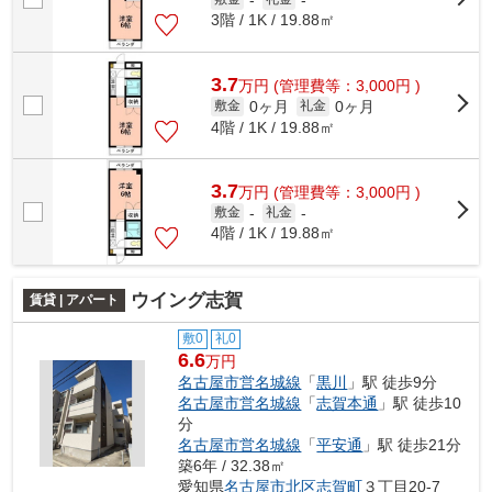
-
-
3階 / 1K / 19.88㎡
3.7
万
円
(管理費等：3,000円 )
0ヶ月
0ヶ月
敷金
礼金
4階 / 1K / 19.88㎡
3.7
万
円
(管理費等：3,000円 )
敷金
-
礼金
-
4階 / 1K / 19.88㎡
ウイング志賀
賃貸 | アパート
敷0
礼0
6.6
万円
名古屋市営名城線
「
黒川
」駅 徒歩9分
名古屋市営名城線
「
志賀本通
」駅 徒歩10
分
名古屋市営名城線
「
平安通
」駅 徒歩21分
築6年 / 32.38㎡
愛知県
名古屋市北区
志賀町
３丁目20-7