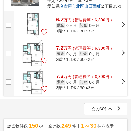
予定 / 30.42㎡～30.43㎡
愛知県
名古屋市北区
山田西町
２丁目99-3
6.7
万
円
(管理費等：6,300円 )
0ヶ月
0ヶ月
敷金
礼金
1階 / 1LDK / 30.43㎡
7.2
万
円
(管理費等：6,300円 )
0ヶ月
0ヶ月
敷金
礼金
2階 / 1LDK / 30.42㎡
7.3
万
円
(管理費等：6,300円 )
0ヶ月
0ヶ月
敷金
礼金
3階 / 1LDK / 30.42㎡
次の30件へ
150
249
1～30
該当物件数
棟
空き数
件
棟を表示