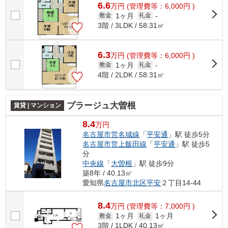
6.6
万
円
(管理費等：6,000円 )
1ヶ月
敷金
礼金
-
3階 / 3LDK / 58.31㎡
6.3
万
円
(管理費等：6,000円 )
1ヶ月
敷金
礼金
-
4階 / 2LDK / 58.31㎡
プラージュ大曽根
賃貸 | マンション
8.4
万円
名古屋市営名城線
「
平安通
」駅 徒歩5分
名古屋市営上飯田線
「
平安通
」駅 徒歩5
分
中央線
「
大曽根
」駅 徒歩9分
築8年 / 40.13㎡
愛知県
名古屋市北区
平安
２丁目14-44
8.4
万
円
(管理費等：7,000円 )
1ヶ月
1ヶ月
敷金
礼金
3階 / 1LDK / 40.13㎡