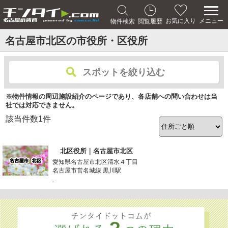
メニュー
お気に入り
物件検索
閲覧履歴
名古屋市北区の市役所・区役所
スポットを絞り込む
※物件情報の周辺施設紹介のページであり、各店舗への問い合わせは当
社では対応できません。
該当件数
1
件
北区役所｜名古屋市北区
愛知県名古屋市北区清水４丁目
名古屋市営名城線 黒川駅
-