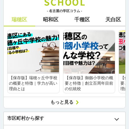
- 名古屋の学区コラム -
瑞穂区
昭和区
千種区
天白区
【保存版】瑞穂ヶ丘中学校
【保存版】御劔小学校の概
【保
の概要と特徴｜学力が高い
要と特徴｜創立百周年目前
要と
理由とは
の伝統校
理由
もっと見る
市区町村から探す