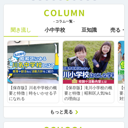
- コラム一覧 -
聞き流し
小中学校
豆知識
売る・
【保存版】川名中学校の概
【保存版】滝川小学校の概
【保
要と特徴｜時をいかせる子
要と特徴｜昭和区人気№1
要と
になれる
の理由は
対策
もっと見る