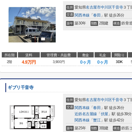
愛知県
名古屋市中川区
千音寺
３丁目
住所
交通
関西本線
「
春田
」駅 徒歩26分
築30年
2階建
鉄骨
築年
階数
構造
所在階
賃料
管理費・共益費
敷金
礼金
間取り
4.9
万円
0ヶ月
0ヶ月
2階
3,900円
3DK
ギブリ千音寺
愛知県
名古屋市中川区
千音寺
３丁目
住所
交通
関西本線
「
春田
」駅 徒歩26分
近鉄名古屋線
「
伏屋
」駅 徒歩39分
関西本線
「
蟹江
」駅 徒歩42分
築25年
3階建
鉄筋
築年
階数
構造