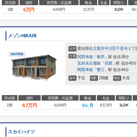
所在階
賃料
管理費・共益費
敷金
礼金
間取り
6
万円
1階
4,000円
12万円
3LDK
63
メゾンHIKARI
愛知県
名古屋市中川区
千音寺
３丁
住所
交通
関西本線
「
春田
」駅 徒歩28分
近鉄名古屋線
「
伏屋
」駅 徒歩40分
関西本線
「
蟹江
」駅 徒歩44分
予定
2階建
木造
築年
階数
構造
所在階
賃料
管理費・共益費
敷金
礼金
間取り
6.7
万円
0ヶ月
2階
4,000円
8.5万円
1LDK
スカイハイツ