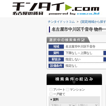
チンタイドットコム
>
(賃貸)地域から探
名古屋市中川区千音寺 物件
地域
名古屋市中川区千音寺
賃料
下限なし～上限なし
駅徒歩
指定しない
設備条件
指定なし
アパート
マンション
一戸建て
▼賃料
～