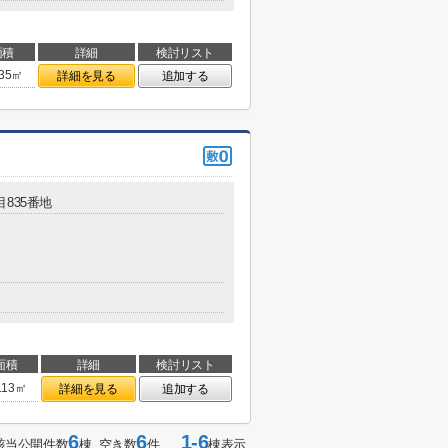
面積
詳細
検討リスト
.35㎡
詳細を見る
追加する
目835番地
面積
詳細
検討リスト
.13㎡
詳細を見る
追加する
6
6
1-6
該当公開件数
棟 空き数
件
棟表示