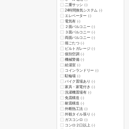
二重サッシ
(-)
24時間換気システム
(-)
エレベーター
(-)
電気有
(-)
２面バルコニー
(-)
３面バルコニー
(-)
両面バルコニー
(-)
堀ごたつ
(-)
ビルトガレージ
(-)
個別空調
(-)
機械警備
(-)
給湯室
(-)
コインランドリー
(-)
駐輪場
(-)
バイク置場あり
(-)
家具・家電付き
(-)
洗濯機置場有
(-)
免震構造
(-)
耐震構造
(-)
外断熱工法
(-)
外観タイル張り
(-)
ガスコンロ
(-)
コンロ２口以上
(-)