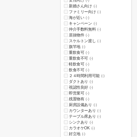
女性向け
(-)
新婚さん向け
(-)
ファミリー向け
(-)
海が近い
(-)
キャンペーン
(-)
仲介手数料無料
(-)
居抜物件
(-)
スケルトン渡し
(-)
旗竿地
(-)
重飲食可
(-)
重飲食不可
(-)
軽飲食可
(-)
飲食不可
(-)
２４時間利用可能
(-)
ダクトあり
(-)
視認性良好
(-)
即営業可
(-)
残置物有
(-)
厨房設備あり
(-)
カウンターあり
(-)
テーブル席あり
(-)
シンクあり
(-)
カラオケOK
(-)
好立地
(-)