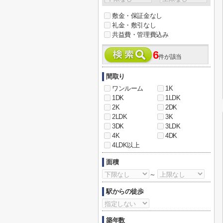
敷金・保証金なし
礼金・敷引なし
共益費・管理費込み
6
件が該当
間取り
ワンルーム
1K
1DK
1LDK
2K
2DK
2LDK
3K
3DK
3LDK
4K
4DK
4LDK以上
面積
～
駅からの徒歩
築年数