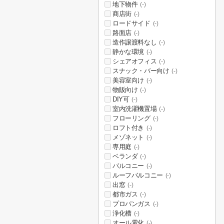
地下物件
(-)
商店街
(-)
ロードサイド
(-)
路面店
(-)
造作譲渡料なし
(-)
静かな環境
(-)
シェアオフィス
(-)
スナック・バー向け
(-)
美容室向け
(-)
物販向け
(-)
DIY可
(-)
室内洗濯機置場
(-)
フローリング
(-)
ロフト付き
(-)
メゾネット
(-)
専用庭
(-)
ベランダ
(-)
バルコニー
(-)
ルーフバルコニー
(-)
出窓
(-)
都市ガス
(-)
プロパンガス
(-)
浄化槽
(-)
オール電化
(-)