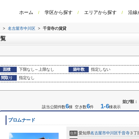
ホーム
学区から探す
エリアから探す
沿線
す
>
名古屋市中川区
>
千音寺の賃貸
一覧
面積
下限なし～上限なし
築年数
指定しない
間取り
指定なし
並び順：
6
6
1-6
該当公開件数
棟 空き数
件
棟表示
プロムナード
愛知県
名古屋市中川区
千音寺
３丁目
住所