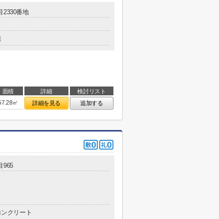
2330番地
造
面積
詳細
検討リスト
57.28㎡
詳細を見る
追加する
965
コンクリート