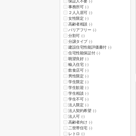
保証人不要
(-)
事務所可
(-)
２人入居可
(-)
女性限定
(-)
高齢者相談
(-)
バリアフリー
(-)
分割可
(-)
分譲タイプ
(-)
建設住宅性能評価書付
(-)
住宅性能保証付
(-)
眺望良好
(-)
輸入住宅
(-)
飲食店可
(-)
男性限定
(-)
学生限定
(-)
学生歓迎
(-)
学生相談
(-)
学生不可
(-)
法人限定
(-)
法人契約希望
(-)
法人可
(-)
高齢者向け
(-)
二世帯住宅
(-)
レトロ
(-)