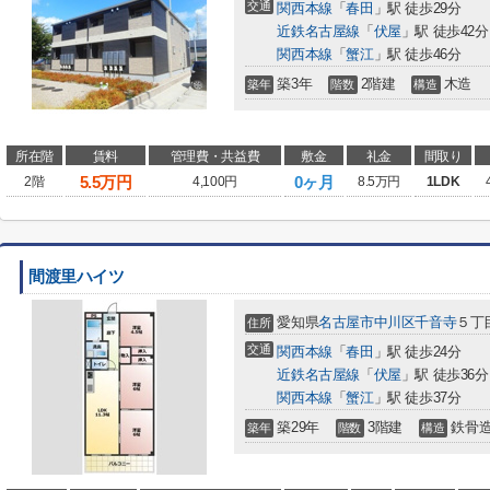
交通
関西本線
「
春田
」駅 徒歩29分
近鉄名古屋線
「
伏屋
」駅 徒歩42分
関西本線
「
蟹江
」駅 徒歩46分
築3年
2階建
木造
築年
階数
構造
所在階
賃料
管理費・共益費
敷金
礼金
間取り
5.5
万円
0ヶ月
2階
4,100円
8.5万円
1LDK
間渡里ハイツ
愛知県
名古屋市中川区
千音寺
５丁目
住所
交通
関西本線
「
春田
」駅 徒歩24分
近鉄名古屋線
「
伏屋
」駅 徒歩36分
関西本線
「
蟹江
」駅 徒歩37分
築29年
3階建
鉄骨
築年
階数
構造