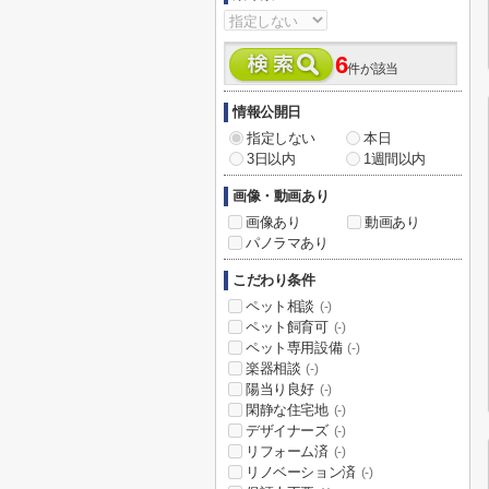
6
件が該当
情報公開日
指定しない
本日
3日以内
1週間以内
画像・動画あり
画像あり
動画あり
パノラマあり
こだわり条件
ペット相談
(-)
ペット飼育可
(-)
ペット専用設備
(-)
楽器相談
(-)
陽当り良好
(-)
閑静な住宅地
(-)
デザイナーズ
(-)
リフォーム済
(-)
リノベーション済
(-)