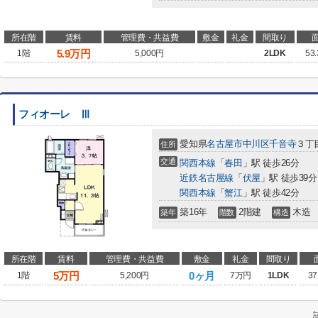
所在階
賃料
管理費・共益費
敷金
礼金
間取り
5.9
万円
1階
5,000円
2LDK
53
フィオーレ Ⅲ
愛知県
名古屋市中川区
千音寺
３丁
住所
交通
関西本線
「
春田
」駅 徒歩26分
近鉄名古屋線
「
伏屋
」駅 徒歩39分
関西本線
「
蟹江
」駅 徒歩42分
築16年
2階建
木造
築年
階数
構造
所在階
賃料
管理費・共益費
敷金
礼金
間取り
5
万円
0ヶ月
1階
5,200円
7万円
1LDK
37