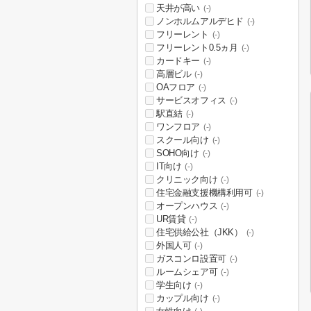
天井が高い
(-)
ノンホルムアルデヒド
(-)
フリーレント
(-)
フリーレント0.5ヵ月
(-)
カードキー
(-)
高層ビル
(-)
OAフロア
(-)
サービスオフィス
(-)
駅直結
(-)
ワンフロア
(-)
スクール向け
(-)
SOHO向け
(-)
IT向け
(-)
クリニック向け
(-)
住宅金融支援機構利用可
(-)
オープンハウス
(-)
UR賃貸
(-)
住宅供給公社（JKK）
(-)
外国人可
(-)
ガスコンロ設置可
(-)
ルームシェア可
(-)
学生向け
(-)
カップル向け
(-)