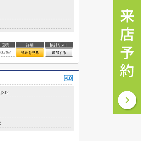
面積
詳細
検討リスト
43.79㎡
詳細を見る
追加する
312
造