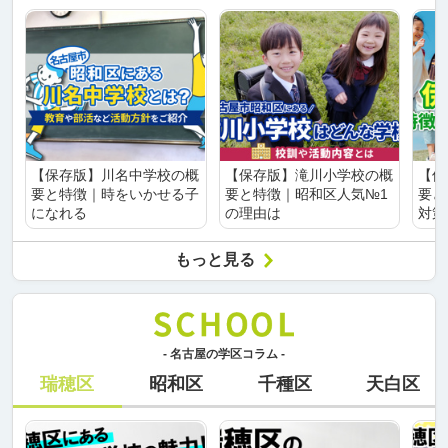
【保存版】川名中学校の概
【保存版】滝川小学校の概
【保
要と特徴｜時をいかせる子
要と特徴｜昭和区人気№1
要と
になれる
の理由は
対策
もっと見る
- 名古屋の学区コラム -
瑞穂区
昭和区
千種区
天白区