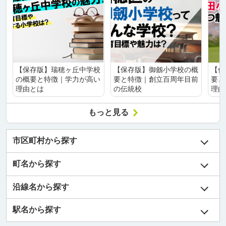
【保存版】瑞穂ヶ丘中学校
【保存版】御劔小学校の概
【保
の概要と特徴｜学力が高い
要と特徴｜創立百周年目前
要と
理由とは
の伝統校
理由
もっと見る
市区町村から探す
町名から探す
沿線名から探す
駅名から探す