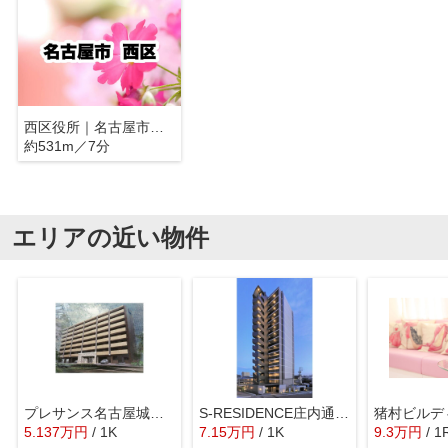
西区役所｜名古屋市西区
約531m／7分
エリアの近い物件
プレサンス名古屋城前ラバンカ
S-RESIDENCE庄内通North
猪村ビルデ
5.137
万
円
/ 1K
7.15
万
円
/ 1K
9.3
万
円
/ 1