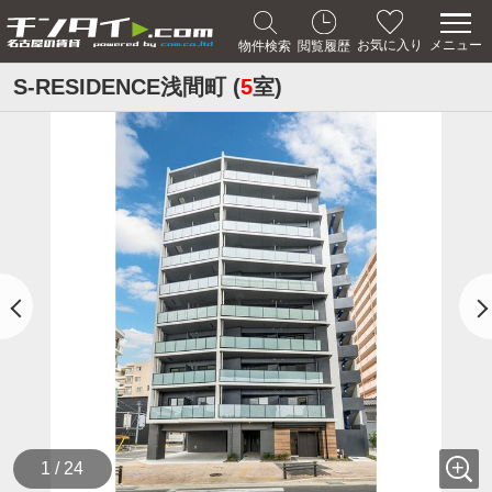
メニュー
お気に入り
物件検索
閲覧履歴
S-RESIDENCE浅間町 (
5
室)
1 / 24