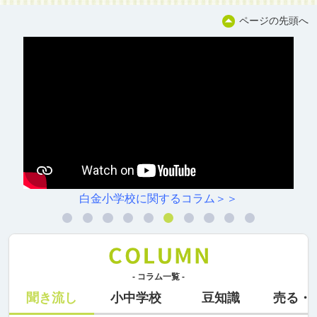
ページの先頭へ
白金小学校に関するコラム＞＞
- コラム一覧 -
聞き流し
小中学校
豆知識
売る・