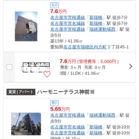
礼0
7.6
万円
名古屋市営桜通線
「
新瑞橋
」駅 徒歩7分
名古屋市営名城線
「
新瑞橋
」駅 徒歩7分
名古屋市営桜通線
「
瑞穂運動場西
」駅 徒
歩5分
築13年 / 41.06㎡
愛知県
名古屋市瑞穂区
内方町
２丁目45-1
7.6
万
円
(管理費等：5,000円 )
3ヶ月
0ヶ月
敷金
礼金
3階 / 1LDK / 41.06㎡
ハーモニーテラス神前Ⅲ
賃貸 | アパート
敷0
5.65
万円
名古屋市営桜通線
「
瑞穂運動場西
」駅 徒
歩9分
名古屋市営名城線
「
新瑞橋
」駅 徒歩10分
名古屋市営桜通線
「
新瑞橋
」駅 徒歩10分
築9年 / 25.15㎡