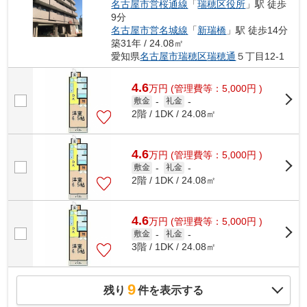
名古屋市営桜通線
「
瑞穂区役所
」駅 徒歩
9分
名古屋市営名城線
「
新瑞橋
」駅 徒歩14分
築31年 / 24.08㎡
愛知県
名古屋市瑞穂区
瑞穂通
５丁目12-1
4.6
万
円
(管理費等：5,000円 )
敷金
-
礼金
-
2階 / 1DK / 24.08㎡
4.6
万
円
(管理費等：5,000円 )
敷金
-
礼金
-
2階 / 1DK / 24.08㎡
4.6
万
円
(管理費等：5,000円 )
敷金
-
礼金
-
3階 / 1DK / 24.08㎡
9
残り
件を表示する