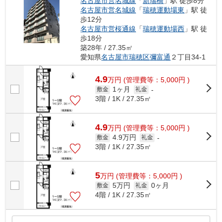
名古屋市営名城線
「
新瑞橋
」駅 徒歩8分
名古屋市営名城線
「
瑞穂運動場東
」駅 徒
歩12分
名古屋市営桜通線
「
瑞穂運動場西
」駅 徒
歩18分
築28年 / 27.35㎡
愛知県
名古屋市瑞穂区
彌富通
２丁目34-1
4.9
万
円
(管理費等：5,000円 )
1ヶ月
敷金
礼金
-
3階 / 1K / 27.35㎡
4.9
万
円
(管理費等：5,000円 )
4.9万円
敷金
礼金
-
3階 / 1K / 27.35㎡
5
万
円
(管理費等：5,000円 )
5万円
0ヶ月
敷金
礼金
4階 / 1K / 27.35㎡