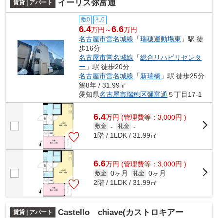
イーリス弥富通
賃貸 | アパート
敷0
礼0
6.4
6.6
万円～
万円
名古屋市営名城線
「
瑞穂運動場東
」駅 徒
歩16分
名古屋市営名城線
「
総合リハビリセンタ
ー
」駅 徒歩20分
名古屋市営名城線
「
新瑞橋
」駅 徒歩25分
築8年 / 31.99㎡
愛知県
名古屋市瑞穂区
彌富通
５丁目17-1
6.4
万
円
(管理費等：3,000円 )
敷金
-
礼金
-
1階 / 1LDK / 31.99㎡
6.6
万
円
(管理費等：3,000円 )
0ヶ月
0ヶ月
敷金
礼金
2階 / 1LDK / 31.99㎡
Castello chiave(カストロキアー
賃貸 | アパート