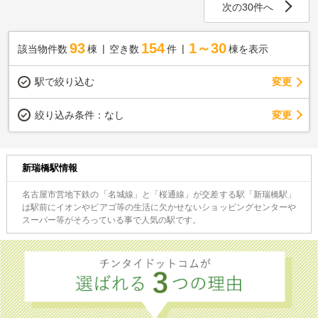
次の30件へ
93
154
1～30
該当物件数
棟
空き数
件
棟を表示
駅で絞り込む
変更
変更
絞り込み条件：
なし
新瑞橋駅情報
名古屋市営地下鉄の「名城線」と「桜通線」が交差する駅「新瑞橋駅」
は駅前にイオンやピアゴ等の生活に欠かせないショッピングセンターや
スーパー等がそろっている事で人気の駅です。