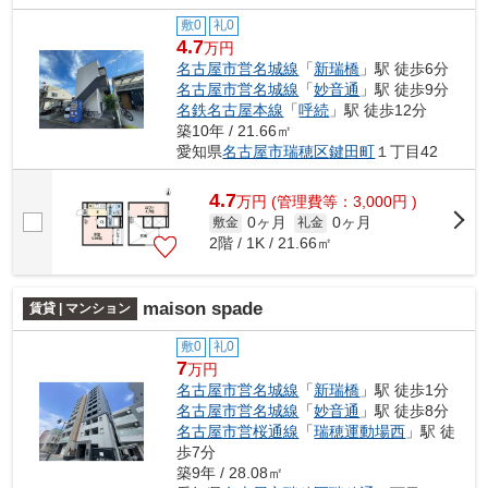
敷0
礼0
4.7
万円
名古屋市営名城線
「
新瑞橋
」駅 徒歩6分
名古屋市営名城線
「
妙音通
」駅 徒歩9分
名鉄名古屋本線
「
呼続
」駅 徒歩12分
築10年 / 21.66㎡
愛知県
名古屋市瑞穂区
鍵田町
１丁目42
4.7
万
円
(管理費等：3,000円 )
0ヶ月
0ヶ月
敷金
礼金
2階 / 1K / 21.66㎡
maison spade
賃貸 | マンション
敷0
礼0
7
万円
名古屋市営名城線
「
新瑞橋
」駅 徒歩1分
名古屋市営名城線
「
妙音通
」駅 徒歩8分
名古屋市営桜通線
「
瑞穂運動場西
」駅 徒
歩7分
築9年 / 28.08㎡