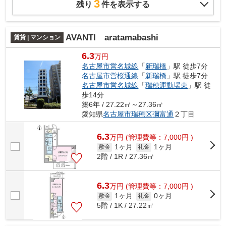
3
残り
件を表示する
AVANTI aratamabashi
賃貸 | マンション
6.3
万円
名古屋市営名城線
「
新瑞橋
」駅 徒歩7分
名古屋市営桜通線
「
新瑞橋
」駅 徒歩7分
名古屋市営名城線
「
瑞穂運動場東
」駅 徒
歩14分
築6年 / 27.22㎡～27.36㎡
愛知県
名古屋市瑞穂区
彌富通
２丁目
6.3
万
円
(管理費等：7,000円 )
1ヶ月
1ヶ月
敷金
礼金
2階 / 1R / 27.36㎡
6.3
万
円
(管理費等：7,000円 )
1ヶ月
0ヶ月
敷金
礼金
5階 / 1K / 27.22㎡