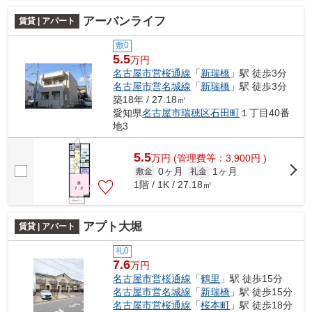
アーバンライフ
賃貸 | アパート
敷0
5.5
万円
名古屋市営桜通線
「
新瑞橋
」駅 徒歩3分
名古屋市営名城線
「
新瑞橋
」駅 徒歩3分
築18年 / 27.18㎡
愛知県
名古屋市瑞穂区
石田町
１丁目40番
地3
5.5
万
円
(管理費等：3,900円 )
0ヶ月
1ヶ月
敷金
礼金
1階 / 1K / 27.18㎡
アプト大堀
賃貸 | アパート
礼0
7.6
万円
名古屋市営桜通線
「
鶴里
」駅 徒歩15分
名古屋市営名城線
「
新瑞橋
」駅 徒歩15分
名古屋市営桜通線
「
桜本町
」駅 徒歩18分