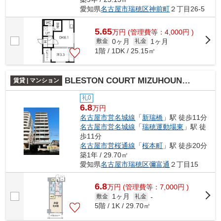
愛知県
名古屋市瑞穂区
神前町
２丁目26-5
5.65
万
円
(管理費等：4,000円 )
0ヶ月
1ヶ月
敷金
礼金
1階 / 1DK / 25.15㎡
BLESTON COURT MIZUHOUNDOJOHIGASHI
賃貸 | マンション
礼0
6.8
万円
名古屋市営名城線
「
新瑞橋
」駅 徒歩11分
名古屋市営名城線
「
瑞穂運動場東
」駅 徒
歩11分
名古屋市営桜通線
「
桜本町
」駅 徒歩20分
築1年 / 29.70㎡
愛知県
名古屋市瑞穂区
彌富通
２丁目15
6.8
万
円
(管理費等：7,000円 )
1ヶ月
敷金
礼金
-
5階 / 1K / 29.70㎡