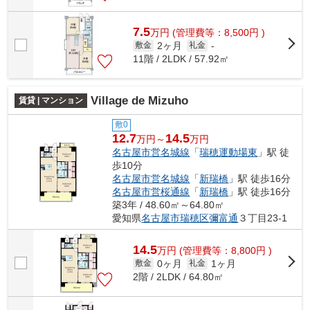
7.5
万
円
(管理費等：8,500円 )
2ヶ月
敷金
礼金
-
11階 / 2LDK / 57.92㎡
Village de Mizuho
賃貸 | マンション
敷0
12.7
14.5
万円～
万円
名古屋市営名城線
「
瑞穂運動場東
」駅 徒
歩10分
名古屋市営名城線
「
新瑞橋
」駅 徒歩16分
名古屋市営桜通線
「
新瑞橋
」駅 徒歩16分
築3年 / 48.60㎡～64.80㎡
愛知県
名古屋市瑞穂区
彌富通
３丁目23-1
14.5
万
円
(管理費等：8,800円 )
0ヶ月
1ヶ月
敷金
礼金
2階 / 2LDK / 64.80㎡