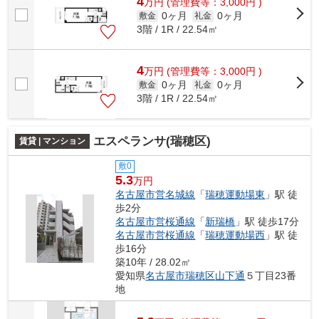
4
万
円
(管理費等：3,000円 )
0ヶ月
0ヶ月
敷金
礼金
3階 / 1R / 22.54㎡
4
万
円
(管理費等：3,000円 )
0ヶ月
0ヶ月
敷金
礼金
3階 / 1R / 22.54㎡
エスペランサ(瑞穂区)
賃貸 | マンション
敷0
5.3
万円
名古屋市営名城線
「
瑞穂運動場東
」駅 徒
歩2分
名古屋市営桜通線
「
新瑞橋
」駅 徒歩17分
名古屋市営桜通線
「
瑞穂運動場西
」駅 徒
歩16分
築10年 / 28.02㎡
愛知県
名古屋市瑞穂区
山下通
５丁目23番
地