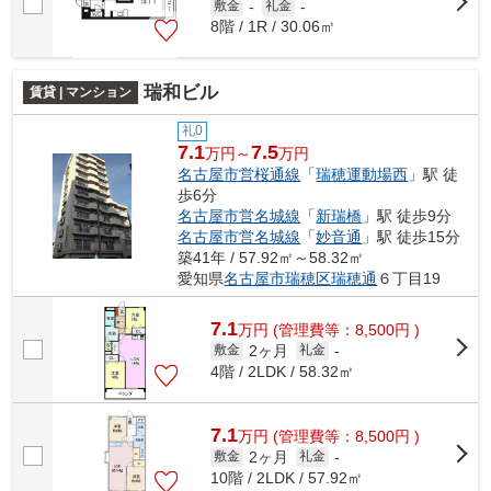
敷金
-
礼金
-
8階 / 1R / 30.06㎡
瑞和ビル
賃貸 | マンション
礼0
7.1
7.5
万円～
万円
名古屋市営桜通線
「
瑞穂運動場西
」駅 徒
歩6分
名古屋市営名城線
「
新瑞橋
」駅 徒歩9分
名古屋市営名城線
「
妙音通
」駅 徒歩15分
築41年 / 57.92㎡～58.32㎡
愛知県
名古屋市瑞穂区
瑞穂通
６丁目19
7.1
万
円
(管理費等：8,500円 )
2ヶ月
敷金
礼金
-
4階 / 2LDK / 58.32㎡
7.1
万
円
(管理費等：8,500円 )
2ヶ月
敷金
礼金
-
10階 / 2LDK / 57.92㎡