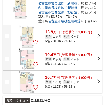
名古屋市営名城線
「
新瑞橋
」駅 徒歩3分
名古屋市営桜通線
「
新瑞橋
」駅 徒歩3分
名古屋市営名城線
「
妙音通
」駅 徒歩9分
築21年 / 53.37㎡～76.47㎡
愛知県
名古屋市瑞穂区
瑞穂通
８丁目17-2
13.9
万
円
(管理費等：9,000円 )
1ヶ月
0ヶ月
敷金
礼金
6階 / 3LDK / 76.47㎡
10.4
万
円
(管理費等：9,000円 )
0ヶ月
0ヶ月
敷金
礼金
8階 / 1LDK / 53.37㎡
10.7
万
円
(管理費等：9,000円 )
1ヶ月
0ヶ月
敷金
礼金
8階 / 1LDK / 59.19㎡
G.MIZUHO
賃貸 | マンション