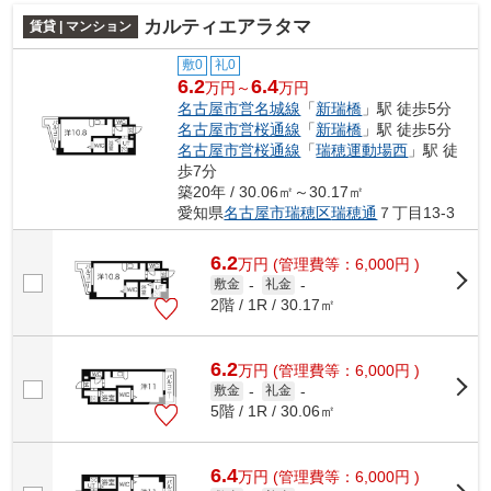
カルティエアラタマ
賃貸 | マンション
敷0
礼0
6.2
6.4
万円～
万円
名古屋市営名城線
「
新瑞橋
」駅 徒歩5分
名古屋市営桜通線
「
新瑞橋
」駅 徒歩5分
名古屋市営桜通線
「
瑞穂運動場西
」駅 徒
歩7分
築20年 / 30.06㎡～30.17㎡
愛知県
名古屋市瑞穂区
瑞穂通
７丁目13-3
6.2
万
円
(管理費等：6,000円 )
敷金
-
礼金
-
2階 / 1R / 30.17㎡
6.2
万
円
(管理費等：6,000円 )
敷金
-
礼金
-
5階 / 1R / 30.06㎡
6.4
万
円
(管理費等：6,000円 )