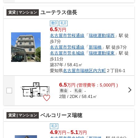
ユーテラス信長
賃貸 | マンション
敷0
礼0
6.5
万円
名古屋市営桜通線
「
瑞穂運動場西
」駅 徒
歩7分
名古屋市営桜通線
「
新瑞橋
」駅 徒歩7分
名古屋市営名城線
「
瑞穂運動場東
」駅 徒
歩11分
築37年 / 58.41㎡
愛知県
名古屋市瑞穂区
内方町
２丁目6-1
6.5
万
円
(管理費等：5,000円 )
敷金
-
礼金
-
2階 / 2DK / 58.41㎡
ベルコリーヌ瑞穂
賃貸 | マンション
礼0
4.9
5.1
万円～
万円