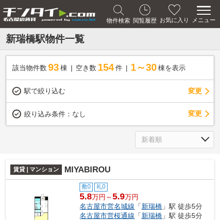
メニュー
お気に入り
物件検索
閲覧履歴
新瑞橋駅物件一覧
93
154
1～30
該当物件数
棟
空き数
件
棟を表示
駅で絞り込む
変更
変更
絞り込み条件：
なし
MIYABIROU
賃貸 | マンション
敷0
礼0
5.8
5.9
万円～
万円
名古屋市営名城線
「
新瑞橋
」駅 徒歩5分
名古屋市営桜通線
「
新瑞橋
」駅 徒歩5分