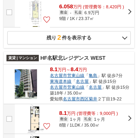
6.058
万
円
(管理費等：8,420円 )
6.9万円
敷金
-
礼金
9階 / 1K / 23.37㎡
2
残り
件を表示する
HF名駅北レジデンス WEST
賃貸 | マンション
8.1
8.4
万円～
万円
名古屋市営東山線
「
亀島
」駅 徒歩7分
東海道本線
「
名古屋
」駅 徒歩15分
名古屋市営東山線
「
名古屋
」駅 徒歩15分
築18年 / 35.00㎡
愛知県
名古屋市西区
菊井
２丁目19-22
8.1
万
円
(管理費等：9,000円 )
1ヶ月
1ヶ月
敷金
礼金
8階 / 1LDK / 35.00㎡