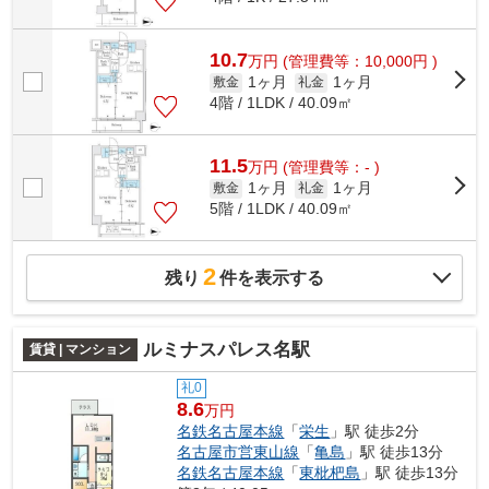
10.7
万
円
(管理費等：10,000円 )
1ヶ月
1ヶ月
敷金
礼金
4階 / 1LDK / 40.09㎡
11.5
万
円
(管理費等：- )
1ヶ月
1ヶ月
敷金
礼金
5階 / 1LDK / 40.09㎡
2
残り
件を表示する
ルミナスパレス名駅
賃貸 | マンション
礼0
8.6
万円
名鉄名古屋本線
「
栄生
」駅 徒歩2分
名古屋市営東山線
「
亀島
」駅 徒歩13分
名鉄名古屋本線
「
東枇杷島
」駅 徒歩13分