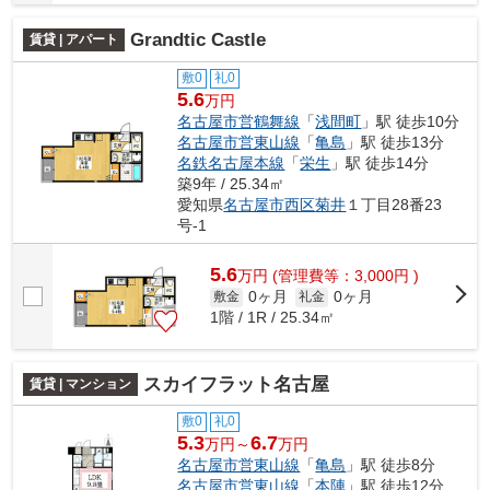
Grandtic Castle
賃貸 | アパート
敷0
礼0
5.6
万円
名古屋市営鶴舞線
「
浅間町
」駅 徒歩10分
名古屋市営東山線
「
亀島
」駅 徒歩13分
名鉄名古屋本線
「
栄生
」駅 徒歩14分
築9年 / 25.34㎡
愛知県
名古屋市西区
菊井
１丁目28番23
号-1
5.6
万
円
(管理費等：3,000円 )
0ヶ月
0ヶ月
敷金
礼金
1階 / 1R / 25.34㎡
スカイフラット名古屋
賃貸 | マンション
敷0
礼0
5.3
6.7
万円～
万円
名古屋市営東山線
「
亀島
」駅 徒歩8分
名古屋市営東山線
「
本陣
」駅 徒歩12分