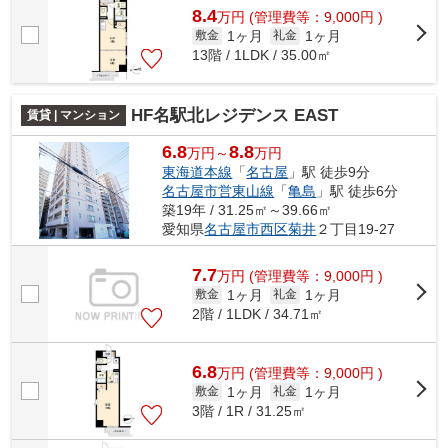
8.4
万
円
(管理費等：9,000円 )
1ヶ月
1ヶ月
敷金
礼金
13階 / 1LDK / 35.00㎡
HF名駅北レジデンス EAST
賃貸 | マンション
6.8
8.8
万円～
万円
東海道本線
「
名古屋
」駅 徒歩9分
名古屋市営東山線
「
亀島
」駅 徒歩6分
築19年 / 31.25㎡～39.66㎡
愛知県
名古屋市西区
菊井
２丁目19-27
7.7
万
円
(管理費等：9,000円 )
1ヶ月
1ヶ月
敷金
礼金
2階 / 1LDK / 34.71㎡
6.8
万
円
(管理費等：9,000円 )
1ヶ月
1ヶ月
敷金
礼金
3階 / 1R / 31.25㎡