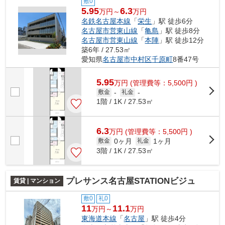
敷0
5.95
6.3
万円～
万円
名鉄名古屋本線
「
栄生
」駅 徒歩6分
名古屋市営東山線
「
亀島
」駅 徒歩8分
名古屋市営東山線
「
本陣
」駅 徒歩12分
築6年 / 27.53㎡
愛知県
名古屋市中村区
千原町
8番47号
5.95
万
円
(管理費等：5,500円 )
敷金
-
礼金
-
1階 / 1K / 27.53㎡
6.3
万
円
(管理費等：5,500円 )
0ヶ月
1ヶ月
敷金
礼金
3階 / 1K / 27.53㎡
プレサンス名古屋STATIONビジュ
賃貸 | マンション
敷0
礼0
11
11.1
万円～
万円
東海道本線
「
名古屋
」駅 徒歩4分