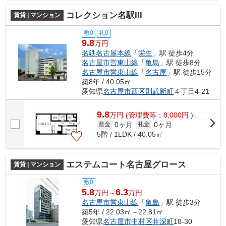
コレクション名駅III
賃貸 | マンション
敷0
礼0
9.8
万円
名鉄名古屋本線
「
栄生
」駅 徒歩4分
名古屋市営東山線
「
亀島
」駅 徒歩8分
名古屋市営東山線
「
名古屋
」駅 徒歩15分
築8年 / 40.05㎡
愛知県
名古屋市西区
則武新町
４丁目4-21
9.8
万
円
(管理費等：8,000円 )
0ヶ月
0ヶ月
敷金
礼金
5階 / 1LDK / 40.05㎡
エステムコート名古屋グロース
賃貸 | マンション
敷0
5.8
6.3
万円～
万円
名古屋市営東山線
「
亀島
」駅 徒歩3分
築5年 / 22.03㎡～22.81㎡
愛知県
名古屋市中村区
井深町
18-30