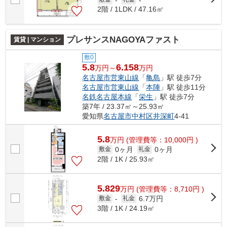
2階 / 1LDK / 47.16㎡
プレサンスNAGOYAファスト
賃貸 | マンション
敷0
5.8
6.158
万円～
万円
名古屋市営東山線
「
亀島
」駅 徒歩7分
名古屋市営東山線
「
本陣
」駅 徒歩11分
名鉄名古屋本線
「
栄生
」駅 徒歩7分
築7年 / 23.37㎡～25.93㎡
愛知県
名古屋市中村区
井深町
4-41
5.8
万
円
(管理費等：10,000円 )
0ヶ月
0ヶ月
敷金
礼金
2階 / 1K / 25.93㎡
5.829
万
円
(管理費等：8,710円 )
6.7万円
敷金
-
礼金
3階 / 1K / 24.19㎡