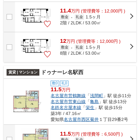
11.4
万
円
(管理費等：12,000円 )
1.5ヶ月
敷金
-
礼金
2階 / 2LDK / 53.00㎡
12
万
円
(管理費等：12,000円 )
1.5ヶ月
敷金
-
礼金
8階 / 2LDK / 53.00㎡
ドゥナーレ名駅西
賃貸 | マンション
敷0
礼0
11.5
万円
名古屋市営鶴舞線
「
浅間町
」駅 徒歩11分
名古屋市営東山線
「
亀島
」駅 徒歩13分
名鉄名古屋本線
「
栄生
」駅 徒歩15分
築3年 / 47.16㎡
愛知県
名古屋市西区
菊井
１丁目29番2号
11.5
万
円
(管理費等：6,500円 )
敷金
-
礼金
-