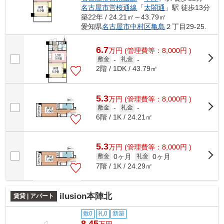
名古屋市営桜通線
「
太閤通
」駅 徒歩13分
築22年 / 24.21㎡～43.79㎡
愛知県
名古屋市中村区
亀島
２丁目29-25.
6.7
万
円
(管理費等：8,000円 )
敷金
-
礼金
-
2階 / 1DK / 43.79㎡
5.3
万
円
(管理費等：8,000円 )
敷金
-
礼金
-
6階 / 1K / 24.21㎡
5.3
万
円
(管理費等：8,000円 )
0ヶ月
0ヶ月
敷金
礼金
7階 / 1K / 24.29㎡
ilusion本陣北
賃貸 | アパート
敷0
礼0
新築
8.45