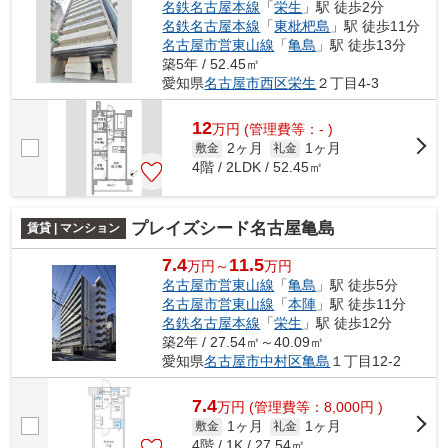
名鉄名古屋本線
「
栄生
」駅 徒歩2分
名鉄名古屋本線
「
東枇杷島
」駅 徒歩11分
名古屋市営東山線
「
亀島
」駅 徒歩13分
築5年 / 52.45㎡
愛知県
名古屋市西区
栄生
２丁目4-3
12
万
円
(管理費等：- )
2ヶ月
1ヶ月
敷金
礼金
4階 / 2LDK / 52.45㎡
プレイズシード名古屋亀島
賃貸 | マンション
7.4
11.5
万円～
万円
名古屋市営東山線
「
亀島
」駅 徒歩5分
名古屋市営東山線
「
本陣
」駅 徒歩11分
名鉄名古屋本線
「
栄生
」駅 徒歩12分
築2年 / 27.54㎡～40.09㎡
愛知県
名古屋市中村区
亀島
１丁目12-2
7.4
万
円
(管理費等：8,000円 )
1ヶ月
1ヶ月
敷金
礼金
4階 / 1K / 27.54㎡