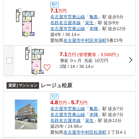
敷0
7.1
万円
名古屋市営東山線
「
亀島
」駅 徒歩5分
名鉄名古屋本線
「
栄生
」駅 徒歩9分
名古屋市営東山線
「
本陣
」駅 徒歩12分
築4年 / 36.14㎡
愛知県
名古屋市中村区
井深町
5番23号
7.1
万
円
(管理費等：3,500円 )
0ヶ月
10万円
敷金
礼金
2階 / 1K / 36.14㎡
レージュ松原
賃貸 | マンション
礼0
4.8
5.7
万円～
万円
名古屋市営東山線
「
亀島
」駅 徒歩7分
名古屋市営東山線
「
本陣
」駅 徒歩7分
名鉄名古屋本線
「
栄生
」駅 徒歩12分
築25年 / 24.88㎡
愛知県
名古屋市中村区
松原町
２丁目4-1