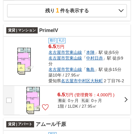
1
残り
件を表示する
PrimeIV
賃貸 | マンション
敷0
礼0
6.5
万円
名古屋市営東山線
「
本陣
」駅 徒歩5分
名古屋市営東山線
「
中村日赤
」駅 徒歩9
分
名古屋市営東山線
「
亀島
」駅 徒歩15分
築10年 / 27.95㎡
愛知県
名古屋市中村区
大秋町
２丁目76-2
6.5
万
円
(管理費等：4,000円 )
0ヶ月
0ヶ月
敷金
礼金
1階 / 1LDK / 27.95㎡
アムール千原
賃貸 | アパート