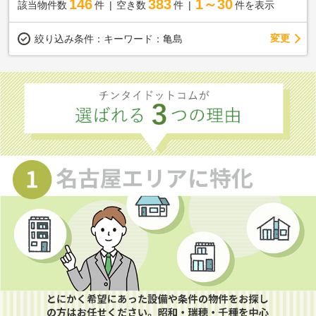
146
383
1～30
該当物件数
件
空き数
件
件を表示
変更
絞り込み条件：
キーワード：亀島