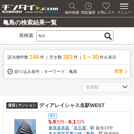
メニュー
お気に入り
物件検索
閲覧履歴
亀島の検索結果一覧
再検索
146
383
1～30
該当物件数
件
空き数
件
件を表示
変更
絞り込み条件：
キーワード：亀島
ディアレイシャス名駅WEST
賃貸 | マンション
敷0
5.9
6.1
万円～
万円
東海道本線
「
名古屋
」駅 徒歩13分
名古屋市営東山線
「
亀島
」駅 徒歩8分