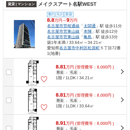
メイクスアート名駅WEST
賃貸 | マンション
敷0
礼0
新築
8.8
9
万円～
万円
名古屋市営桜通線
「
太閤通
」駅 徒歩11分
名古屋市営東山線
「
本陣
」駅 徒歩12分
名古屋市営東山線
「
亀島
」駅 徒歩13分
築1年未満 / 33.64㎡～34.21㎡
愛知県
名古屋市中村区
松原町
５丁目72番
1(地番)
8.81
万
円
(管理費等：8,000円 )
敷金
-
礼金
-
1階 / 1LDK / 34.21㎡
8.81
万
円
(管理費等：8,000円 )
敷金
-
礼金
-
1階 / 1LDK / 33.64㎡
8.91
万
円
(管理費等：8,000円 )
敷金
-
礼金
-