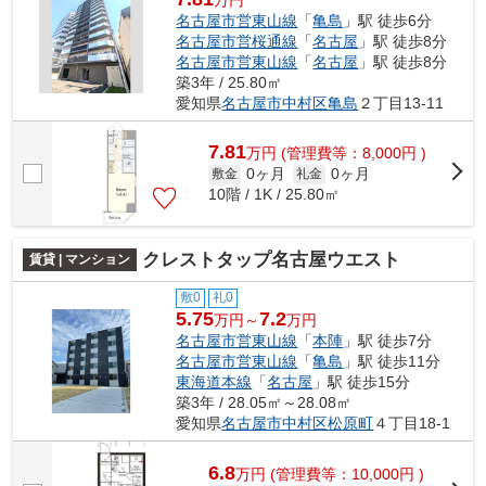
名古屋市営東山線
「
亀島
」駅 徒歩6分
名古屋市営桜通線
「
名古屋
」駅 徒歩8分
名古屋市営東山線
「
名古屋
」駅 徒歩8分
築3年 / 25.80㎡
愛知県
名古屋市中村区
亀島
２丁目13-11
7.81
万
円
(管理費等：8,000円 )
0ヶ月
0ヶ月
敷金
礼金
10階 / 1K / 25.80㎡
クレストタップ名古屋ウエスト
賃貸 | マンション
敷0
礼0
5.75
7.2
万円～
万円
名古屋市営東山線
「
本陣
」駅 徒歩7分
名古屋市営東山線
「
亀島
」駅 徒歩11分
東海道本線
「
名古屋
」駅 徒歩15分
築3年 / 28.05㎡～28.08㎡
愛知県
名古屋市中村区
松原町
４丁目18-1
6.8
万
円
(管理費等：10,000円 )