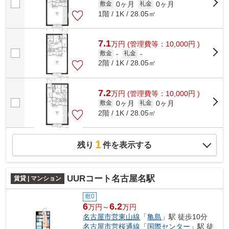
0ヶ月
0ヶ月
敷金
礼金
1階 / 1K / 28.05㎡
7.1
万
円
(管理費等：10,000円 )
敷金
-
礼金
-
2階 / 1K / 28.05㎡
7.2
万
円
(管理費等：10,000円 )
0ヶ月
0ヶ月
敷金
礼金
2階 / 1K / 28.05㎡
1
残り
件を表示する
UURコート名古屋名駅
賃貸 | マンション
敷0
6
6.2
万円～
万円
名古屋市営東山線
「
亀島
」駅 徒歩10分
名古屋市営桜通線
「
国際センター
」駅 徒