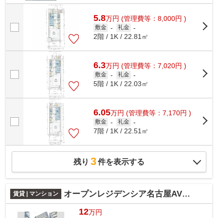
5.8
万
円
(管理費等：8,000円 )
敷金
-
礼金
-
2階 / 1K / 22.81㎡
6.3
万
円
(管理費等：7,020円 )
敷金
-
礼金
-
5階 / 1K / 22.03㎡
6.05
万
円
(管理費等：7,170円 )
敷金
-
礼金
-
7階 / 1K / 22.51㎡
3
残り
件を表示する
オープンレジデンシア名古屋AVENUE
賃貸 | マンション
12
万円