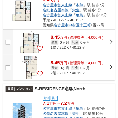
万円
名古屋市営東山線
「
本陣
」駅 徒歩7分
名鉄名古屋本線
「
栄生
」駅 徒歩9分
名古屋市営東山線
「
亀島
」駅 徒歩13分
予定 / 40.12㎡～40.19㎡
愛知県
名古屋市中村区
十王町
1番22号
8.45
万
円
(管理費等：4,000円 )
0ヶ月
0ヶ月
敷金
礼金
1階 / 2LDK / 40.12㎡
8.45
万
円
(管理費等：4,000円 )
0ヶ月
0ヶ月
敷金
礼金
2階 / 2LDK / 40.19㎡
S-RESIDENCE名駅North
賃貸 | マンション
敷0
礼0
7.1
7.2
万円～
万円
名古屋市営東山線
「
亀島
」駅 徒歩7分
名鉄名古屋本線
「
栄生
」駅 徒歩10分