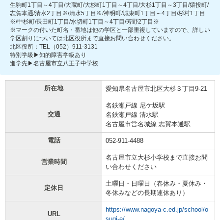
生駒町1丁目～4丁目/大蔵町/大杉町1丁目～4丁目/大杉1丁目～3丁目/猿投町/
志賀本通/清水2丁目※/清水5丁目※/神明町/城東町1丁目～4丁目/杉村1丁目
※/中杉町/長田町1丁目/水切町1丁目～4丁目/芳野2丁目※
※マークの付いた町名・番地は他の学区と一部重複していますので、詳しい
学区割りについては北区役所まで直接お問い合わせください。
北区役所：TEL（052）911-3131
特別学級▶知的障害学級あり
進学先▶名古屋市立八王子中学校
所在地
愛知県名古屋市北区大杉３丁目9-21
名鉄瀬戸線 尼ケ坂駅
交通
名鉄瀬戸線 清水駅
名古屋市営名城線 志賀本通駅
電話
052-911-4488
名古屋市立大杉小学校まで直接お問
営業時間
い合わせください
土曜日・日曜日（春休み・夏休み・
定休日
冬休みなどの長期連休あり）
https://www.nagoya-c.ed.jp/school/o
URL
sugi-e/