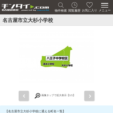
メニュー
お気に入り
物件検索
閲覧履歴
名古屋市立大杉小学校
前
次
画像タップで拡大表示【
1
/1】
【名古屋市立大杉小学校に通える町名一覧】