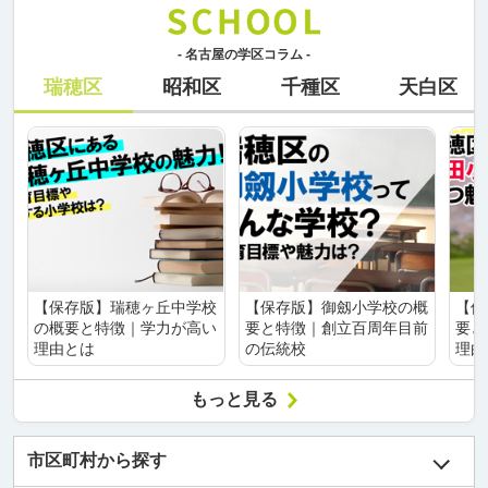
- 名古屋の学区コラム -
瑞穂区
昭和区
千種区
天白区
【保存版】瑞穂ヶ丘中学校
【保存版】御劔小学校の概
【保
の概要と特徴｜学力が高い
要と特徴｜創立百周年目前
要と
理由とは
の伝統校
理由
もっと見る
市区町村から探す