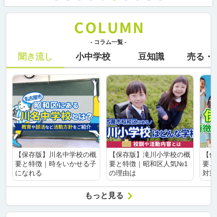
- コラム一覧 -
聞き流し
小中学校
豆知識
売る・
【保存版】川名中学校の概
【保存版】滝川小学校の概
【保
要と特徴｜時をいかせる子
要と特徴｜昭和区人気№1
要と
になれる
の理由は
対策
もっと見る