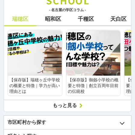
- 名古屋の学区コラム -
瑞穂区
昭和区
千種区
天白区
【保存版】瑞穂ヶ丘中学校
【保存版】御劔小学校の概
【保
の概要と特徴｜学力が高い
要と特徴｜創立百周年目前
要と
理由とは
の伝統校
理由
もっと見る
市区町村から探す