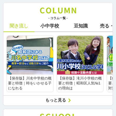
- コラム一覧 -
聞き流し
小中学校
豆知識
売る・
【保存版】川名中学校の概
【保存版】滝川小学校の概
【保
要と特徴｜時をいかせる子
要と特徴｜昭和区人気№1
要と
になれる
の理由は
対策
もっと見る