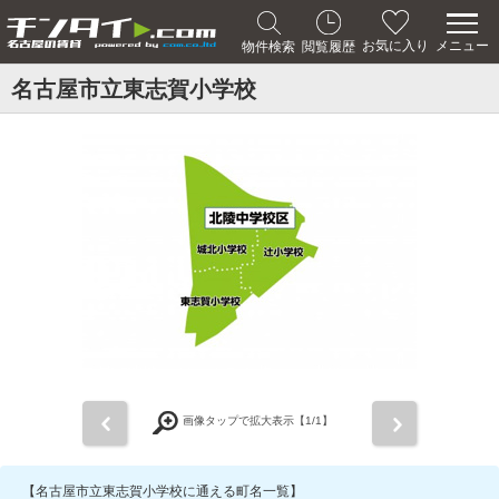
メニュー
お気に入り
物件検索
閲覧履歴
名古屋市立東志賀小学校
前
次
画像タップで拡大表示【
1
/1】
【名古屋市立東志賀小学校に通える町名一覧】