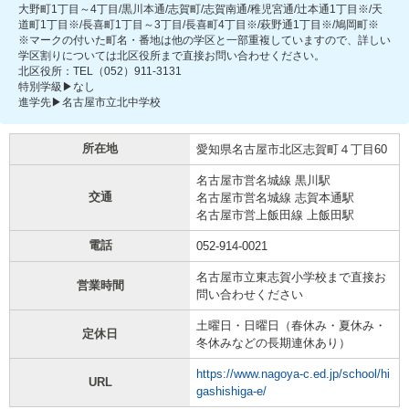
大野町1丁目～4丁目/黒川本通/志賀町/志賀南通/稚児宮通/辻本通1丁目※/天
道町1丁目※/長喜町1丁目～3丁目/長喜町4丁目※/萩野通1丁目※/鳩岡町※
※マークの付いた町名・番地は他の学区と一部重複していますので、詳しい
学区割りについては北区役所まで直接お問い合わせください。
北区役所：TEL（052）911-3131
特別学級▶なし
進学先▶名古屋市立北中学校
所在地
愛知県名古屋市北区志賀町４丁目60
名古屋市営名城線 黒川駅
交通
名古屋市営名城線 志賀本通駅
名古屋市営上飯田線 上飯田駅
電話
052-914-0021
名古屋市立東志賀小学校まで直接お
営業時間
問い合わせください
土曜日・日曜日（春休み・夏休み・
定休日
冬休みなどの長期連休あり）
https://www.nagoya-c.ed.jp/school/hi
URL
gashishiga-e/