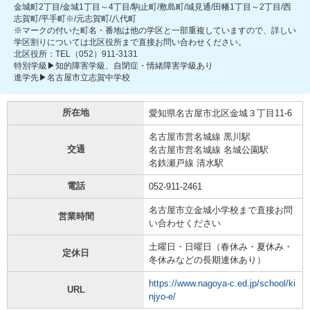
金城町2丁目/金城1丁目～4丁目/駒止町/敷島町/城見通/田幡1丁目～2丁目/西
志賀町/平手町※/元志賀町/八代町
※マークの付いた町名・番地は他の学区と一部重複していますので、詳しい
学区割りについては北区役所まで直接お問い合わせください。
北区役所：TEL（052）911-3131
特別学級▶知的障害学級、自閉症・情緒障害学級あり
進学先▶名古屋市立志賀中学校
所在地
愛知県名古屋市北区金城３丁目11-6
名古屋市営名城線 黒川駅
交通
名古屋市営名城線 名城公園駅
名鉄瀬戸線 清水駅
電話
052-911-2461
名古屋市立金城小学校まで直接お問
営業時間
い合わせください
土曜日・日曜日（春休み・夏休み・
定休日
冬休みなどの長期連休あり）
https://www.nagoya-c.ed.jp/school/ki
URL
njyo-e/