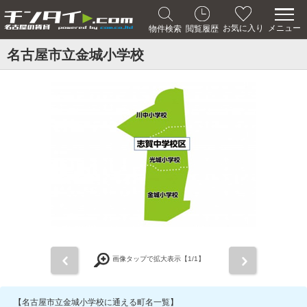
メニュー
お気に入り
物件検索
閲覧履歴
名古屋市立金城小学校
前
次
画像タップで拡大表示【
1
/1】
【名古屋市立金城小学校に通える町名一覧】