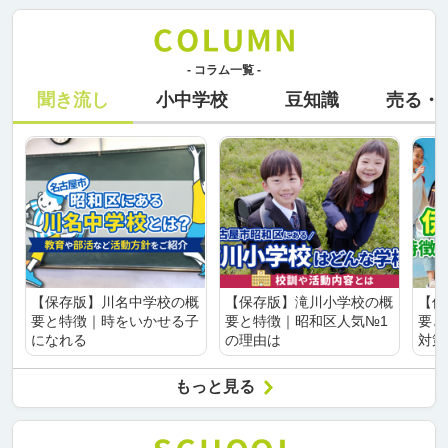
- コラム一覧 -
聞き流し
小中学校
豆知識
売る・
【保存版】川名中学校の概
【保存版】滝川小学校の概
【保
要と特徴｜時をいかせる子
要と特徴｜昭和区人気№1
要と
になれる
の理由は
対策
もっと見る