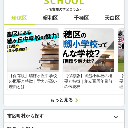
- 名古屋の学区コラム -
瑞穂区
昭和区
千種区
天白区
【保存版】瑞穂ヶ丘中学校
【保存版】御劔小学校の概
【保
の概要と特徴｜学力が高い
要と特徴｜創立百周年目前
要と
理由とは
の伝統校
理由
もっと見る
市区町村から探す