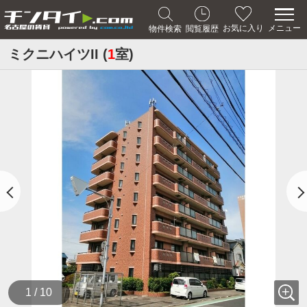
メニュー
お気に入り
物件検索
閲覧履歴
ミクニハイツII (
1
室)
1 / 10