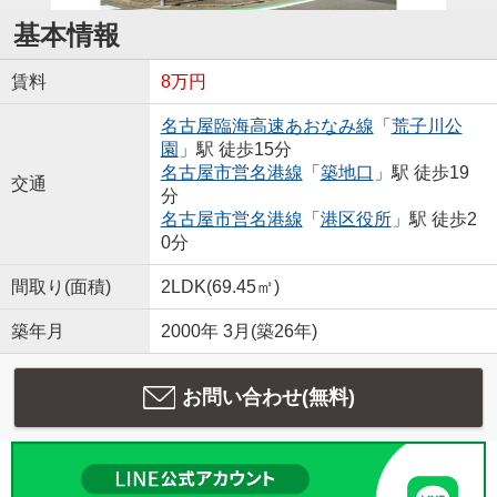
基本情報
賃料
8万円
名古屋臨海高速あおなみ線
「
荒子川公
園
」駅 徒歩15分
名古屋市営名港線
「
築地口
」駅 徒歩19
交通
分
名古屋市営名港線
「
港区役所
」駅 徒歩2
0分
間取り(面積)
2LDK(69.45㎡)
築年月
2000年 3月(築26年)
お問い合わせ(無料)