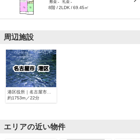
-
-
敷金
礼金
8階
69.45㎡
2LDK
周辺施設
港区役所｜名古屋市港区
約1753m／22分
エリアの近い物件