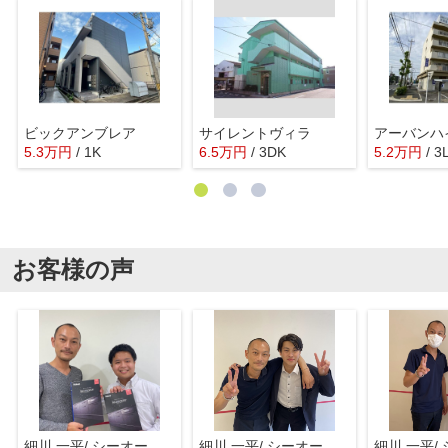
ビックアンブレア
サイレントヴィラ
アーバンハ
5.3
万
円
/ 1K
6.5
万
円
/ 3DK
5.2
万
円
/ 3
お客様の声
細川 一平/ シーオーエム(株)
細川 一平/ シーオーエム(株)