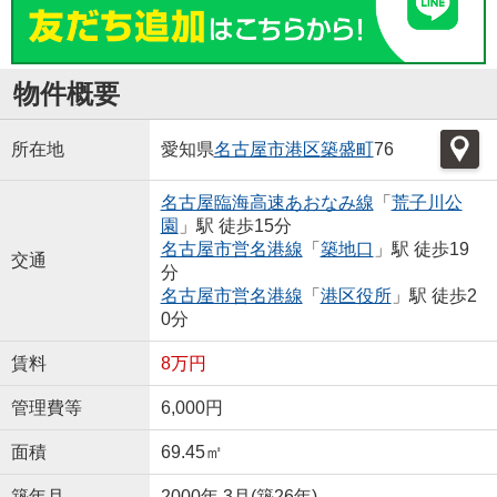
物件概要
所在地
愛知県
名古屋市港区
築盛町
76
名古屋臨海高速あおなみ線
「
荒子川公
園
」駅 徒歩15分
名古屋市営名港線
「
築地口
」駅 徒歩19
交通
分
名古屋市営名港線
「
港区役所
」駅 徒歩2
0分
賃料
8万円
管理費等
6,000円
面積
69.45㎡
築年月
2000年 3月(築26年)