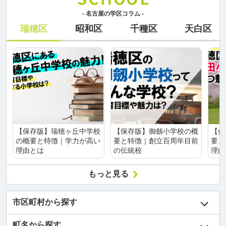
- 名古屋の学区コラム -
瑞穂区
昭和区
千種区
天白区
【保存版】瑞穂ヶ丘中学校
【保存版】御劔小学校の概
【保
の概要と特徴｜学力が高い
要と特徴｜創立百周年目前
要と
理由とは
の伝統校
理由
もっと見る
市区町村から探す
町名から探す