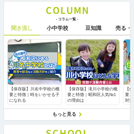
- コラム一覧 -
聞き流し
小中学校
豆知識
売る・
【保存版】川名中学校の概
【保存版】滝川小学校の概
【保
要と特徴｜時をいかせる子
要と特徴｜昭和区人気№1
要と
になれる
の理由は
対策
もっと見る