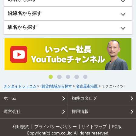
沿線名から探す
駅名から探す
チンタイドットコム
>
(賃貸)地域から探す
>
名古屋市港区
>
ミクニハイツII
ホーム
物件カタログ
運営会社
採用情報
利用規約
プライバシーポリシー
サイトマップ
PC版
Copyright(c) com.co.,ltd All rights reserved.