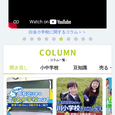
白金小学校に関するコラム＞＞
- コラム一覧 -
聞き流し
小中学校
豆知識
売る・