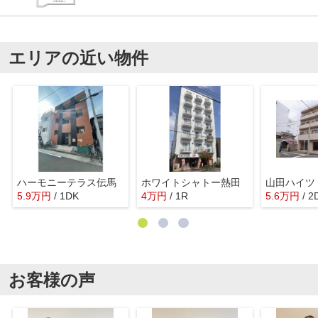
エリアの近い物件
ハーモニーテラス伝馬
ホワイトシャトー熱田
山田ハイツ
5.9
万
円
/ 1DK
4
万
円
/ 1R
5.6
万
円
/ 2
お客様の声