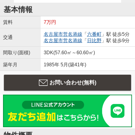
基本情報
賃料
7万円
名古屋市営名港線
「
六番町
」駅 徒歩5分
交通
名古屋市営名港線
「
日比野
」駅 徒歩9分
間取り(面積)
3DK(57.60㎡～60.60㎡)
築年月
1985年 5月(築41年)
お問い合わせ(無料)