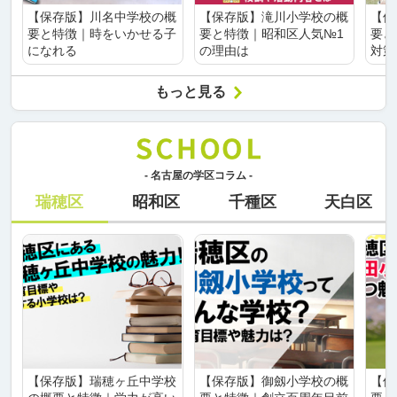
【保存版】川名中学校の概
【保存版】滝川小学校の概
【保
要と特徴｜時をいかせる子
要と特徴｜昭和区人気№1
要と
になれる
の理由は
対策
もっと見る
- 名古屋の学区コラム -
瑞穂区
昭和区
千種区
天白区
【保存版】瑞穂ヶ丘中学校
【保存版】御劔小学校の概
【保