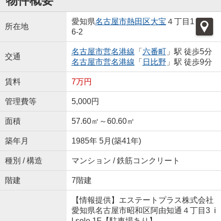
物件概要
愛知県
名古屋市熱田区
大宝
４丁目1
所在地
6-2
名古屋市営名港線
「
六番町
」駅 徒歩5分
交通
名古屋市営名港線
「
日比野
」駅 徒歩9分
賃料
7万円
管理費等
5,000円
面積
57.60㎡～60.60㎡
築年月
1985年 5月(築41年)
種別 / 構造
マンション / 鉄筋コンクリート
階建
7階建
【情報提供】エステートプラス株式会社
愛知県名古屋市昭和区阿由知通４丁目3 i
l sole 1F【駐車場あり】