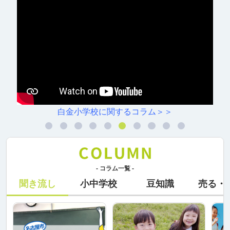
ラム＞＞
村雲小学校に関するコ
- コラム一覧 -
聞き流し
小中学校
豆知識
売る・