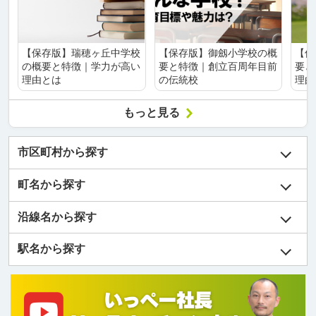
【保存版】瑞穂ヶ丘中学校
【保存版】御劔小学校の概
【保
の概要と特徴｜学力が高い
要と特徴｜創立百周年目前
要と
理由とは
の伝統校
理由
もっと見る
市区町村から探す
町名から探す
沿線名から探す
駅名から探す