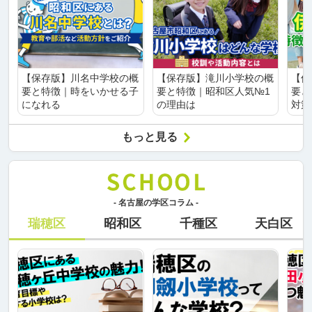
【保存版】川名中学校の概
【保存版】滝川小学校の概
【保
要と特徴｜時をいかせる子
要と特徴｜昭和区人気№1
要と
になれる
の理由は
対策
もっと見る
- 名古屋の学区コラム -
瑞穂区
昭和区
千種区
天白区