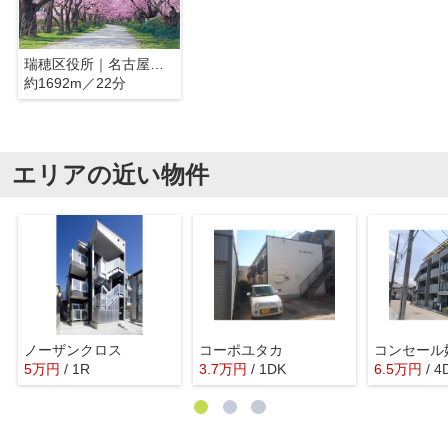
瑞穂区役所｜名古屋市瑞穂区
約1692m／22分
エリアの近い物件
ノーザンクロス
コーポユタカ
コンセール
5
万
円
/ 1R
3.7
万
円
/ 1DK
6.5
万
円
/ 4