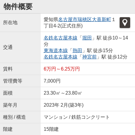
物件概要
愛知県
名古屋市瑞穂区
大喜新町
１
所在地
丁目4-2(正式住所)
名鉄名古屋本線
「
堀田
」駅 徒歩10～14
分
交通
東海道本線
「
熱田
」駅 徒歩15分
名鉄名古屋本線
「
神宮前
」駅 徒歩12分
賃料
6万円～6.25万円
管理費等
7,000円
面積
23.30㎡～23.80㎡
築年月
2023年 2月(築3年)
種別 / 構造
マンション / 鉄筋コンクリート
階建
15階建