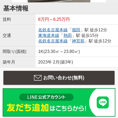
基本情報
賃料
6万円～6.25万円
名鉄名古屋本線
「
堀田
」駅 徒歩12分
交通
東海道本線
「
熱田
」駅 徒歩15分
名鉄名古屋本線
「
神宮前
」駅 徒歩12分
間取り(面積)
1K(23.30㎡～23.80㎡)
築年月
2023年 2月(築3年)
お問い合わせ(無料)