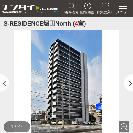
メニュー
お気に入り
物件検索
閲覧履歴
S-RESIDENCE堀田North (
4
室)
1 / 27