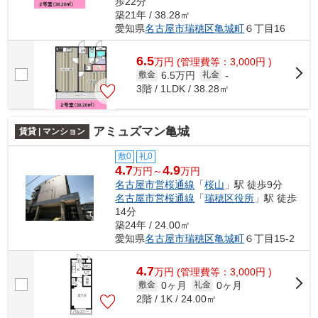
歩22分
築21年 / 38.28㎡
愛知県
名古屋市瑞穂区
亀城町
６丁目16
6.5
万
円
(管理費等：3,000円 )
6.5万円
敷金
礼金
-
3階 / 1LDK / 38.28㎡
アミュズマン亀城
賃貸 | マンション
敷0
礼0
4.7
4.9
万円～
万円
名古屋市営桜通線
「
桜山
」駅 徒歩9分
名古屋市営桜通線
「
瑞穂区役所
」駅 徒歩
14分
築24年 / 24.00㎡
愛知県
名古屋市瑞穂区
亀城町
６丁目15-2
4.7
万
円
(管理費等：3,000円 )
0ヶ月
0ヶ月
敷金
礼金
2階 / 1K / 24.00㎡