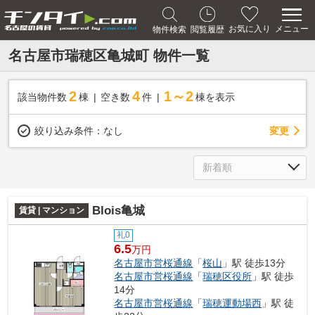
メニュー
お気に入り
物件検索
閲覧履歴
名古屋市瑞穂区亀城町 物件一覧
2
4
1～2
該当物件数
棟
空き数
件
棟を表示
変更
絞り込み条件：
なし
Blois亀城
賃貸 | マンション
礼0
6.5
万円
名古屋市営桜通線
「
桜山
」駅 徒歩13分
名古屋市営桜通線
「
瑞穂区役所
」駅 徒歩
14分
名古屋市営桜通線
「
瑞穂運動場西
」駅 徒