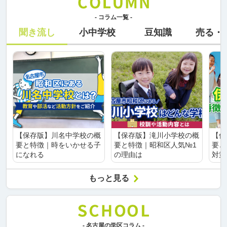
- コラム一覧 -
聞き流し
小中学校
豆知識
売る・
【保存版】川名中学校の概
【保存版】滝川小学校の概
【保
要と特徴｜時をいかせる子
要と特徴｜昭和区人気№1
要と
になれる
の理由は
対策
もっと見る
- 名古屋の学区コラム -