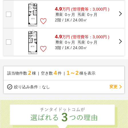
4.9
万
円
(管理費等：3,000円 )
0ヶ月
0ヶ月
敷金
礼金
2階 / 1K / 24.00㎡
4.9
万
円
(管理費等：3,000円 )
0ヶ月
0ヶ月
敷金
礼金
3階 / 1K / 24.00㎡
2
4
1～2
該当物件数
棟
空き数
件
棟を表示
変更
絞り込み条件：
なし