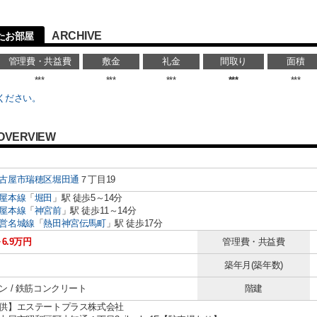
ARCHIVE
たお部屋
管理費・共益費
敷金
礼金
間取り
面積
***
***
***
***
***
ください。
OVERVIEW
古屋市瑞穂区
堀田通
７丁目19
屋本線
「
堀田
」駅 徒歩5～14分
屋本線
「
神宮前
」駅 徒歩11～14分
営名城線
「
熱田神宮伝馬町
」駅 徒歩17分
～6.9万円
管理費・共益費
築年月(築年数)
ン / 鉄筋コンクリート
階建
供】エステートプラス株式会社