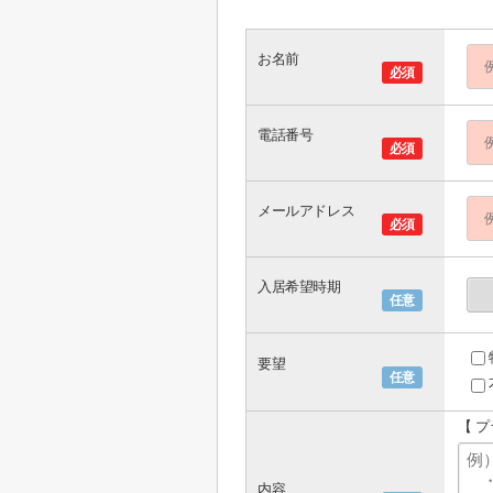
お名前
必須
電話番号
必須
メールアドレス
必須
入居希望時期
任意
要望
任意
【 
内容