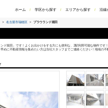
ホーム
学区から探す
エリアから探す
沿線
す
>
名古屋市瑞穂区
>
プラウランド堀田
ンド堀田」です！よくお出かけをする方にも便利な、2駅利用可能な物件です！
早めに不動産情報を集めたい方は当社スタッフまでご連絡ください！地域の不動産情
Y