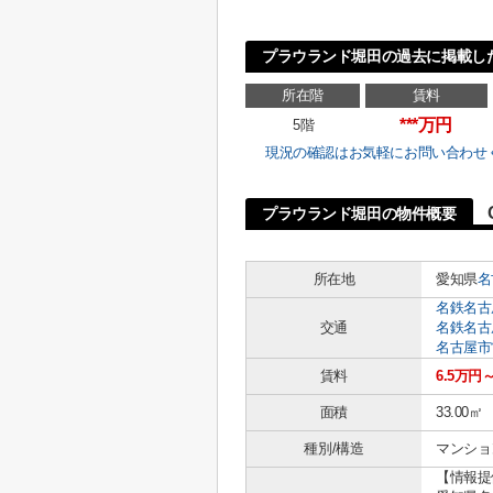
プラウランド堀田の過去に掲載し
所在階
賃料
***万円
5階
現況の確認はお気軽にお問い合わせ
プラウランド堀田の物件概要
所在地
愛知県
名
名鉄名古
交通
名鉄名古
名古屋市
賃料
6.5万円
面積
33.00㎡
種別/構造
マンショ
【情報提