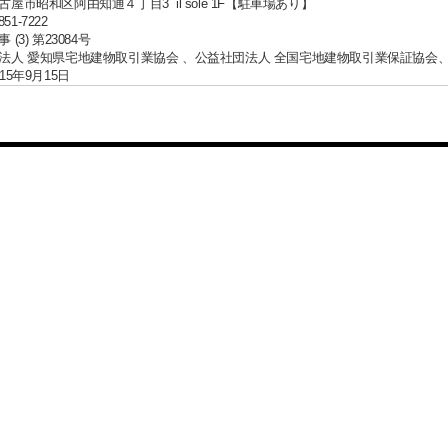
屋市昭和区阿由知通４丁目3 il sole 1F【駐車場あり】
851-7222
(3) 第23084号
法人 愛知県宅地建物取引業協会 、公益社団法人 全国宅地建物取引業保証協会
15年9月15日