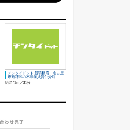
チンタイドット 新瑞橋店｜名古屋
市瑞穂区の不動産賃貸仲介店
約2441m／31分