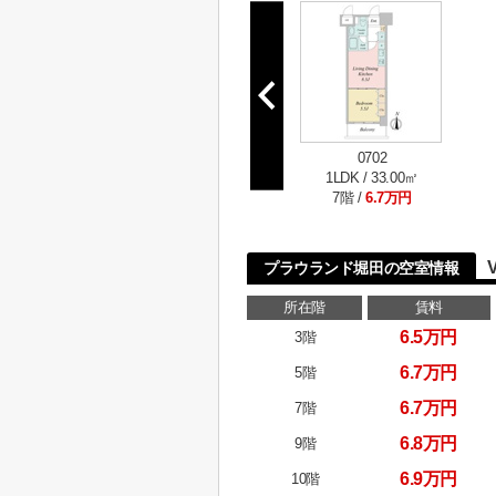
0702
1LDK / 33.00㎡
7階 /
6.7万円
プラウランド堀田の空室情報
所在階
賃料
6.5万円
3階
6.7万円
5階
6.7万円
7階
6.8万円
9階
6.9万円
10階