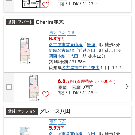
1階 / 1LDK / 31.23㎡
Cherim並木
賃貸 | アパート
敷0
礼0
新築
6.8
万円
名古屋市営東山線
「
岩塚
」駅 徒歩8分
近鉄名古屋線
「
近鉄八田
」駅 徒歩11分
関西本線
「
八田
」駅 徒歩12分
築1年未満 / 31.58㎡
愛知県
名古屋市中村区
並木
１丁目12-2
6.8
万
円
(管理費等：4,000円 )
0万円
敷金
-
礼金
3階 / 1LDK / 31.58㎡
グレース八田
賃貸 | マンション
敷0
礼0
5.9
万円
名古屋市営東山線
「
八田
」駅 徒歩1分