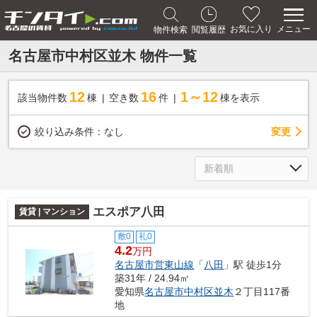
メニュー
お気に入り
物件検索
閲覧履歴
名古屋市中村区並木 物件一覧
12
16
1～12
該当物件数
棟
空き数
件
棟を表示
変更
絞り込み条件：
なし
エスポア八田
賃貸 | マンション
敷0
礼0
4.2
万円
名古屋市営東山線
「
八田
」駅 徒歩1分
築31年 / 24.94㎡
愛知県
名古屋市中村区
並木
２丁目117番
地