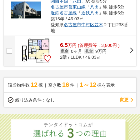
関西本線
「
八田
」駅 徒歩5分
名古屋市営東山線
「
八田
」駅 徒歩5分
近鉄名古屋線
「
近鉄八田
」駅 徒歩6分
築15年 / 46.03㎡
愛知県
名古屋市中村区
並木
２丁目238番
地
6.5
万
円
(管理費等：3,500円 )
0ヶ月
9万円
敷金
礼金
2階 / 1LDK / 46.03㎡
12
16
1～12
該当物件数
棟
空き数
件
棟を表示
変更
絞り込み条件：
なし