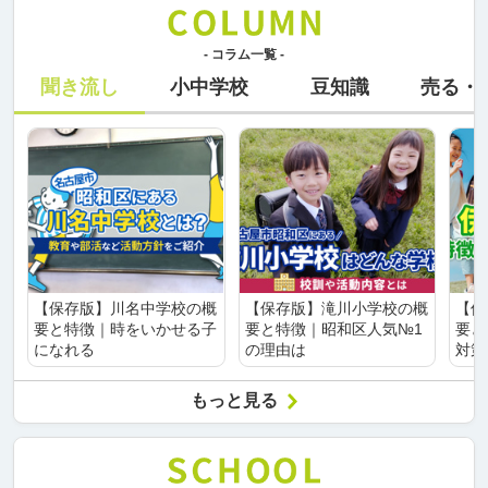
- コラム一覧 -
聞き流し
小中学校
豆知識
売る・
【保存版】川名中学校の概
【保存版】滝川小学校の概
【保
要と特徴｜時をいかせる子
要と特徴｜昭和区人気№1
要と
になれる
の理由は
対策
もっと見る