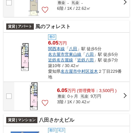
敷金
-
礼金
-
6階 / 1K / 22.62㎡
風のフォレスト
賃貸 | アパート
敷0
6.05
万円
関西本線
「
八田
」駅 徒歩5分
名古屋市営東山線
「
八田
」駅 徒歩5分
近鉄名古屋線
「
近鉄八田
」駅 徒歩7分
築10年 / 30.42㎡
愛知県
名古屋市中村区
並木
２丁目229番
地
6.05
万
円
(管理費等：3,500円 )
0ヶ月
9万円
敷金
礼金
3階 / 1K / 30.42㎡
八田さかえビル
賃貸 | マンション
敷0
礼0