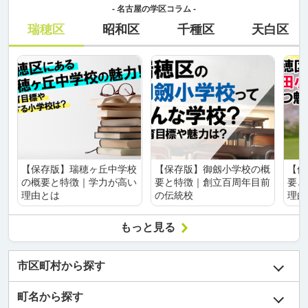
- 名古屋の学区コラム -
瑞穂区
昭和区
千種区
天白区
【保存版】瑞穂ヶ丘中学校
【保存版】御劔小学校の概
【保
の概要と特徴｜学力が高い
要と特徴｜創立百周年目前
要と
理由とは
の伝統校
理由
もっと見る
市区町村から探す
町名から探す