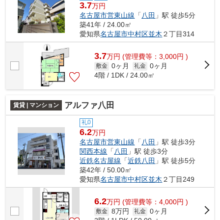
3.7
万円
名古屋市営東山線
「
八田
」駅 徒歩5分
築41年 / 24.00㎡
愛知県
名古屋市中村区
並木
２丁目314
3.7
万
円
(管理費等：3,000円 )
0ヶ月
0ヶ月
敷金
礼金
4階 / 1DK / 24.00㎡
アルファ八田
賃貸 | マンション
礼0
6.2
万円
名古屋市営東山線
「
八田
」駅 徒歩3分
関西本線
「
八田
」駅 徒歩3分
近鉄名古屋線
「
近鉄八田
」駅 徒歩5分
築42年 / 50.00㎡
愛知県
名古屋市中村区
並木
２丁目249
6.2
万
円
(管理費等：4,000円 )
8万円
0ヶ月
敷金
礼金