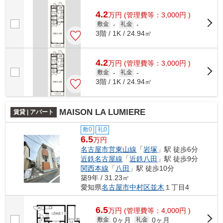
4.2
万
円
(管理費等：3,000円 )
敷金
-
礼金
-
3階 / 1K / 24.94㎡
4.2
万
円
(管理費等：3,000円 )
敷金
-
礼金
-
3階 / 1K / 24.94㎡
MAISON LA LUMIERE
賃貸 | アパート
敷0
礼0
6.5
万円
名古屋市営東山線
「
岩塚
」駅 徒歩6分
近鉄名古屋線
「
近鉄八田
」駅 徒歩9分
関西本線
「
八田
」駅 徒歩10分
築9年 / 31.23㎡
愛知県
名古屋市中村区
並木
１丁目4
6.5
万
円
(管理費等：4,000円 )
0ヶ月
0ヶ月
敷金
礼金