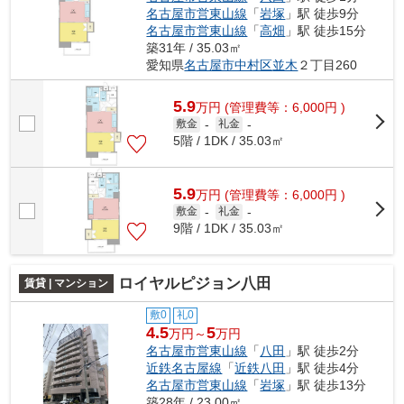
名古屋市営東山線
「
岩塚
」駅 徒歩9分
名古屋市営東山線
「
高畑
」駅 徒歩15分
築31年 / 35.03㎡
愛知県
名古屋市中村区
並木
２丁目260
5.9
万
円
(管理費等：6,000円 )
敷金
-
礼金
-
5階 / 1DK / 35.03㎡
5.9
万
円
(管理費等：6,000円 )
敷金
-
礼金
-
9階 / 1DK / 35.03㎡
ロイヤルピジョン八田
賃貸 | マンション
敷0
礼0
4.5
5
万円～
万円
名古屋市営東山線
「
八田
」駅 徒歩2分
近鉄名古屋線
「
近鉄八田
」駅 徒歩4分
名古屋市営東山線
「
岩塚
」駅 徒歩13分
築28年 / 23.00㎡