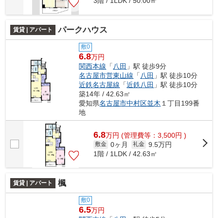
3階 / 1LDK / 50.00㎡
パークハウス
賃貸 | アパート
敷0
6.8
万円
関西本線
「
八田
」駅 徒歩9分
名古屋市営東山線
「
八田
」駅 徒歩10分
近鉄名古屋線
「
近鉄八田
」駅 徒歩10分
築14年 / 42.63㎡
愛知県
名古屋市中村区
並木
１丁目199番
地
6.8
万
円
(管理費等：3,500円 )
0ヶ月
9.5万円
敷金
礼金
1階 / 1LDK / 42.63㎡
楓
賃貸 | アパート
敷0
6.5
万円