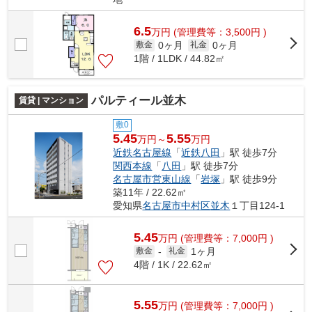
6.5
万
円
(管理費等：3,500円 )
0ヶ月
0ヶ月
敷金
礼金
1階 / 1LDK / 44.82㎡
パルティール並木
賃貸 | マンション
敷0
5.45
5.55
万円～
万円
近鉄名古屋線
「
近鉄八田
」駅 徒歩7分
関西本線
「
八田
」駅 徒歩7分
名古屋市営東山線
「
岩塚
」駅 徒歩9分
築11年 / 22.62㎡
愛知県
名古屋市中村区
並木
１丁目124-1
5.45
万
円
(管理費等：7,000円 )
1ヶ月
敷金
-
礼金
4階 / 1K / 22.62㎡
5.55
万
円
(管理費等：7,000円 )