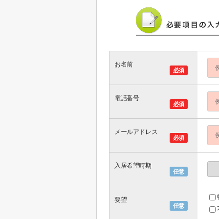
お名前
必須
電話番号
必須
メールアドレス
必須
入居希望時期
任意
要望
任意