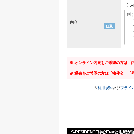
【 S
内容
任意
※ オンライン内見をご希望の方は「
※ 退去をご希望の方は「物件名」「
※
利用規約
及び
プライ
S-RESIDENCE浄心Eastと地域