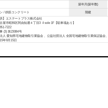
築年月(築年数)
ン / 鉄筋コンクリート
階建
供】エステートプラス株式会社
屋市昭和区阿由知通４丁目3 il sole 1F【駐車場あり】
851-7222
(3) 第23084号
法人 愛知県宅地建物取引業協会 、公益社団法人 全国宅地建物取引業保証協会
15年9月15日