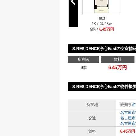
903
1K / 24.15㎡
9階 /
6.45万円
S-RESIDENCE浄心Eastの空室情
所在階
賃料
6.45万円
9階
S-RESIDENCE浄心Eastの物件概
所在地
愛知県
名
名古屋市
交通
名古屋市
名古屋市
賃料
6.45万円