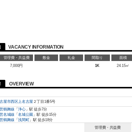
VACANCY INFORMATION
報
管理費・共益費
敷金
礼金
間取り
面積
7,000円
1K
24.15㎡
OVERVIEW
要
古屋市西区
上名古屋
２丁目1番5号
営鶴舞線
「
浄心
」駅 徒歩7分
営名城線
「
名城公園
」駅 徒歩15分
営鶴舞線
「
浅間町
」駅 徒歩18分
管理費・共益費