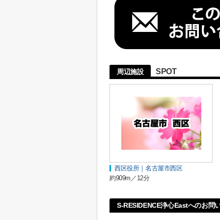
SPOT
周辺施設
西区役所｜名古屋市西区
約909m／12分
S-RESIDENCE浄心Eastへのお