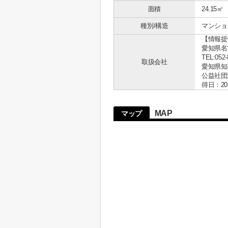
面積
24.15㎡
種別/構造
マンショ
【情報提
愛知県名古
TEL:052-
取扱会社
愛知県知事 
公益社団
得日：20
MAP
マップ