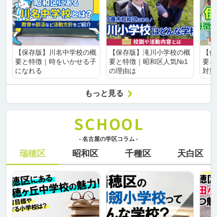
【保存版】川名中学校の概
【保存版】滝川小学校の概
【保
要と特徴｜時をいかせる子
要と特徴｜昭和区人気№1
要と
になれる
の理由は
対策
もっと見る
- 名古屋の学区コラム -
瑞穂区
昭和区
千種区
天白区