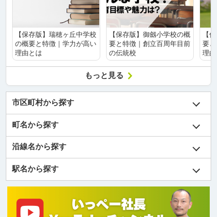
【保存版】瑞穂ヶ丘中学校
【保存版】御劔小学校の概
【保
の概要と特徴｜学力が高い
要と特徴｜創立百周年目前
要と
理由とは
の伝統校
理由
もっと見る
市区町村から探す
町名から探す
沿線名から探す
駅名から探す