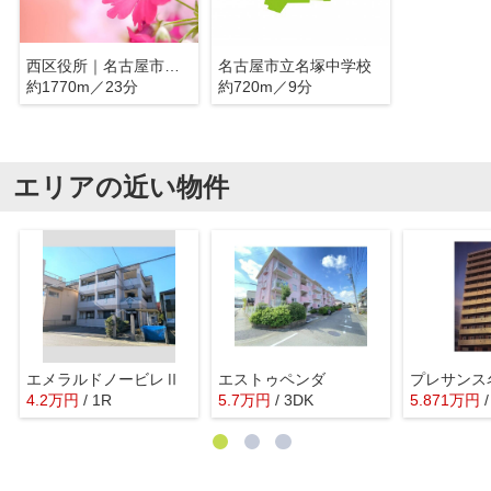
西区役所｜名古屋市西区
名古屋市立名塚中学校
約1770m／23分
約720m／9分
エリアの近い物件
エメラルドノービレⅡ
エストゥペンダ
4.2
万
円
/ 1R
5.7
万
円
/ 3DK
5.871
万
円