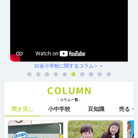
白金小学校に関するコラム＞＞
- コラム一覧 -
聞き流し
小中学校
豆知識
売る・