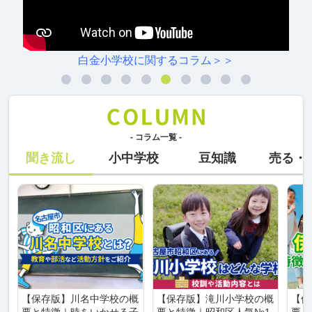
白金小学校に関するコラム＞＞
- コラム一覧 -
聞き流し
小中学校
豆知識
売る・
【保存版】川名中学校の概
【保存版】滝川小学校の概
【保