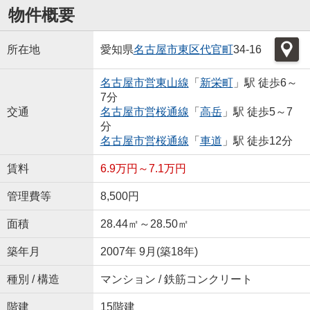
物件概要
所在地
愛知県
名古屋市東区
代官町
34-16
名古屋市営東山線
「
新栄町
」駅 徒歩6～
7分
交通
名古屋市営桜通線
「
高岳
」駅 徒歩5～7
分
名古屋市営桜通線
「
車道
」駅 徒歩12分
賃料
6.9万円～7.1万円
管理費等
8,500円
面積
28.44㎡～28.50㎡
築年月
2007年 9月(築18年)
種別 / 構造
マンション / 鉄筋コンクリート
階建
15階建