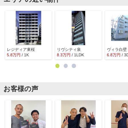
レジディア東桜
リヴシティ泉
ヴィラ白壁
5.8
万
円
/ 1K
8.3
万
円
/ 1LDK
6.8
万
円
/ 3
お客様の声