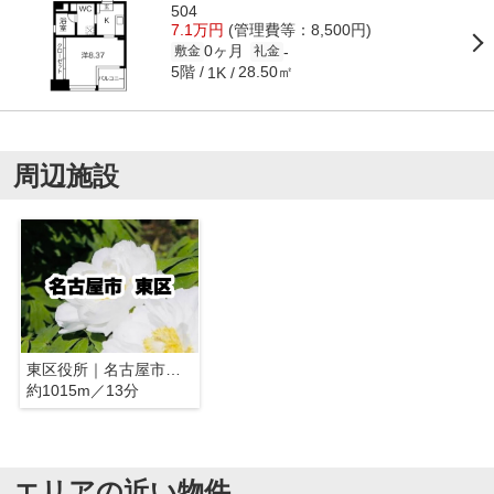
504
7.1万円
(管理費等：8,500円)
0ヶ月
-
敷金
礼金
5階
28.50㎡
1K
周辺施設
東区役所｜名古屋市東区
約1015m／13分
エリアの近い物件