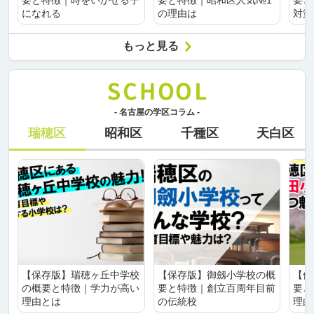
要と特徴｜時をいかせる子
要と特徴｜昭和区人気№1
要と
になれる
の理由は
対策
もっと見る
- 名古屋の学区コラム -
瑞穂区
昭和区
千種区
天白区
【保存版】瑞穂ヶ丘中学校
【保存版】御劔小学校の概
【保
の概要と特徴｜学力が高い
要と特徴｜創立百周年目前
要と
理由とは
の伝統校
理由