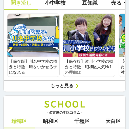
聞き流し
小中学校
豆知識
売る・
【保存版】川名中学校の概
【保存版】滝川小学校の概
【保
要と特徴｜時をいかせる子
要と特徴｜昭和区人気№1
要と
になれる
の理由は
対策
もっと見る
- 名古屋の学区コラム -
瑞穂区
昭和区
千種区
天白区