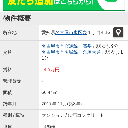
物件概要
所在地
愛知県
名古屋市東区
泉
１丁目4-16
名古屋市営桜通線
「
高岳
」駅 徒歩9分
交通
名古屋市営名城線
「
久屋大通
」駅 徒歩1
1分
賃料
14.5万円
管理費等
-
面積
66.44㎡
築年月
2017年 11月(築8年)
種別 / 構造
マンション / 鉄筋コンクリート
階建
14階建