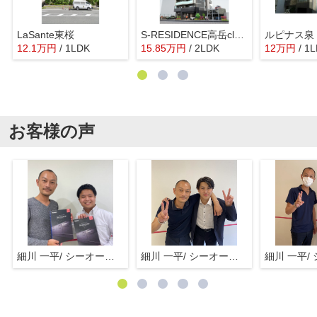
LaSante東桜
S-RESIDENCE高岳clarity(クラリティ)
ルピナス泉
12.1
万
円
/ 1LDK
15.85
万
円
/ 2LDK
12
万
円
/ 1
お客様の声
細川 一平/ シーオーエム(株)
細川 一平/ シーオーエム(株)