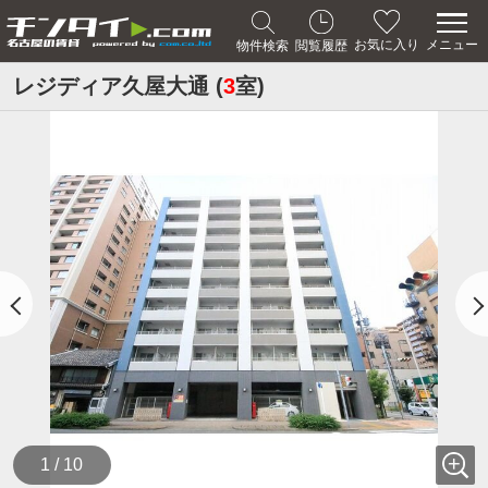
メニュー
お気に入り
物件検索
閲覧履歴
レジディア久屋大通 (
3
室)
1 / 10