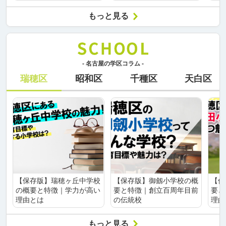
もっと見る
- 名古屋の学区コラム -
瑞穂区
昭和区
千種区
天白区
【保存版】瑞穂ヶ丘中学校
【保存版】御劔小学校の概
【保
の概要と特徴｜学力が高い
要と特徴｜創立百周年目前
要と
理由とは
の伝統校
理由
もっと見る