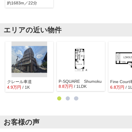
約1683m／22分
エリアの近い物件
P-SQUARE Shumoku
クレール車道
Fine Cour
8.8
万
円
/ 1LDK
4.9
万
円
/ 1K
6.8
万
円
/ 1
お客様の声