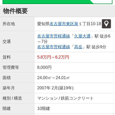
物件概要
所在地
愛知県
名古屋市東区
泉
１丁目10-18
名古屋市営桜通線
「
久屋大通
」駅 徒歩6
交通
～7分
名古屋市営桜通線
「
高岳
」駅 徒歩9分
賃料
5.8万円～6.2万円
管理費等
8,000円
面積
24.00㎡～24.01㎡
築年月
2007年 2月(築19年)
種別 / 構造
マンション / 鉄筋コンクリート
階建
10階建