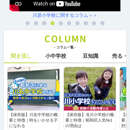
川原小学校に関するコラム＞＞
- コラム一覧 -
聞き流し
小中学校
豆知識
売る・
【保存版】川名中学校の概
【保存版】滝川小学校の概
【保
要と特徴｜時をいかせる子
要と特徴｜昭和区人気№1
要と
になれる
の理由は
対策