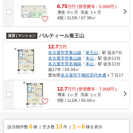
6.75
万
円
(管理費等：5,000円 )
0ヶ月
1ヶ月
敷金
礼金
4階 / 2LDK / 67.98㎡
パルティール覚王山
賃貸 | マンション
12.7
万円
名古屋市営東山線
「
覚王山
」駅 徒歩7分
名古屋市営東山線
「
本山
」駅 徒歩11分
名古屋市営名城線
「
本山
」駅 徒歩11分
築17年 / 55.04㎡
愛知県
名古屋市千種区
田代本通
１丁目17
12.7
万
円
(管理費等：7,000円 )
1ヶ月
1ヶ月
敷金
礼金
9階 / 1LDK / 55.04㎡
6
13
1～6
該当物件数
棟
空き数
件
棟を表示