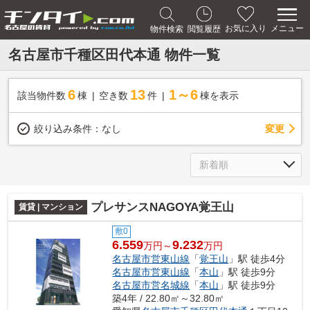
メニュー
お気に入り
物件検索
閲覧履歴
名古屋市千種区田代本通 物件一覧
6
13
1～6
該当物件数
棟
空き数
件
棟を表示
変更
絞り込み条件：
なし
プレサンスNAGOYA覚王山
賃貸 | マンション
敷0
6.559
9.232
万円～
万円
名古屋市営東山線
「
覚王山
」駅 徒歩4分
名古屋市営東山線
「
本山
」駅 徒歩9分
名古屋市営名城線
「
本山
」駅 徒歩9分
築4年 / 22.80㎡～32.80㎡