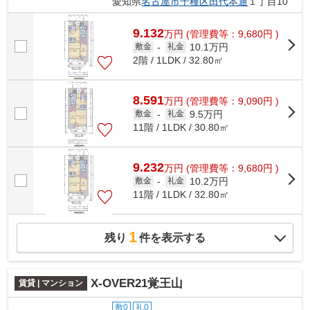
愛知県
名古屋市千種区
田代本通
１丁目10
9.132
万
円
(管理費等：9,680円 )
10.1万円
敷金
-
礼金
2階 / 1LDK / 32.80㎡
8.591
万
円
(管理費等：9,090円 )
9.5万円
敷金
-
礼金
11階 / 1LDK / 30.80㎡
9.232
万
円
(管理費等：9,680円 )
10.2万円
敷金
-
礼金
11階 / 1LDK / 32.80㎡
1
残り
件を表示する
X-OVER21覚王山
賃貸 | マンション
敷0
礼0