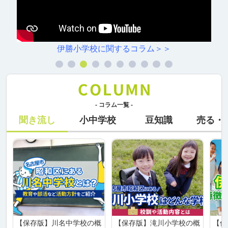
ム＞＞
川原小学校に関するコラ
- コラム一覧 -
聞き流し
小中学校
豆知識
売る・
【保存版】川名中学校の概
【保存版】滝川小学校の概
【保