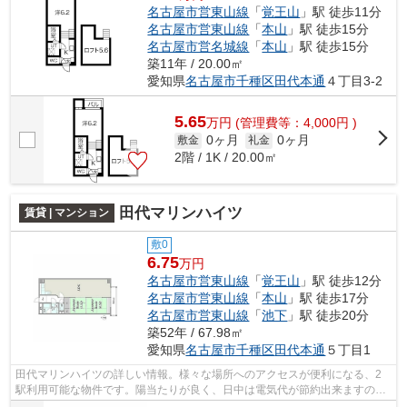
名古屋市営東山線
「
覚王山
」駅 徒歩11分
名古屋市営東山線
「
本山
」駅 徒歩15分
名古屋市営名城線
「
本山
」駅 徒歩15分
築11年 / 20.00㎡
愛知県
名古屋市千種区
田代本通
４丁目3-2
5.65
万
円
(管理費等：4,000円 )
0ヶ月
0ヶ月
敷金
礼金
2階 / 1K / 20.00㎡
田代マリンハイツ
賃貸 | マンション
敷0
6.75
万円
名古屋市営東山線
「
覚王山
」駅 徒歩12分
名古屋市営東山線
「
本山
」駅 徒歩17分
名古屋市営東山線
「
池下
」駅 徒歩20分
築52年 / 67.98㎡
愛知県
名古屋市千種区
田代本通
５丁目1
田代マリンハイツの詳しい情報。様々な場所へのアクセスが便利になる、2
駅利用可能な物件です。陽当たりが良く、日中は電気代が節約出来ますので
おすすめです。駅近くに立地する物件で...