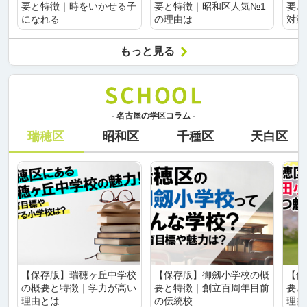
要と特徴｜時をいかせる子
要と特徴｜昭和区人気№1
要と
になれる
の理由は
対策
もっと見る
- 名古屋の学区コラム -
瑞穂区
昭和区
千種区
天白区
【保存版】瑞穂ヶ丘中学校
【保存版】御劔小学校の概
【保
の概要と特徴｜学力が高い
要と特徴｜創立百周年目前
要と
理由とは
の伝統校
理由