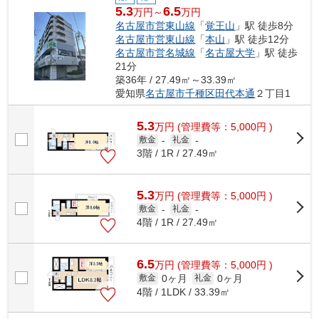
5.3
6.5
万円～
万円
名古屋市営東山線
「
覚王山
」駅 徒歩8分
名古屋市営東山線
「
本山
」駅 徒歩12分
名古屋市営名城線
「
名古屋大学
」駅 徒歩
21分
築36年 / 27.49㎡～33.39㎡
愛知県
名古屋市千種区
田代本通
２丁目1
5.3
万
円
(管理費等：5,000円 )
敷金
-
礼金
-
3階 / 1R / 27.49㎡
5.3
万
円
(管理費等：5,000円 )
敷金
-
礼金
-
4階 / 1R / 27.49㎡
6.5
万
円
(管理費等：5,000円 )
0ヶ月
0ヶ月
敷金
礼金
4階 / 1LDK / 33.39㎡