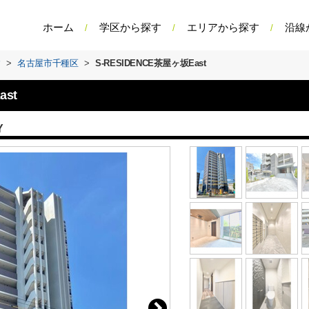
ホーム
学区から探す
エリアから探す
沿線
す
>
名古屋市千種区
>
S-RESIDENCE茶屋ヶ坂East
ast
Y