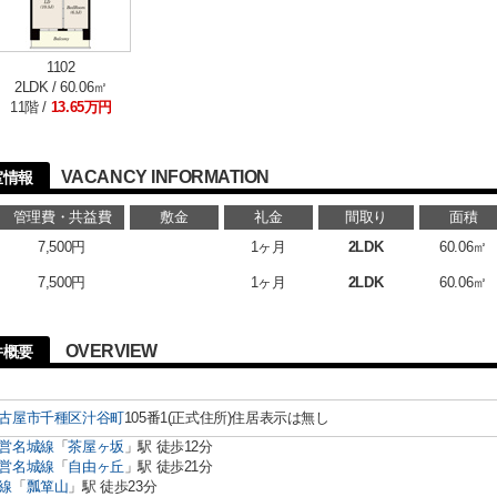
1102
2LDK / 60.06㎡
11階 /
13.65万円
VACANCY INFORMATION
室情報
管理費・共益費
敷金
礼金
間取り
面積
7,500円
1ヶ月
2LDK
60.06㎡
7,500円
1ヶ月
2LDK
60.06㎡
OVERVIEW
件概要
古屋市千種区
汁谷町
105番1(正式住所)住居表示は無し
営名城線
「
茶屋ヶ坂
」駅 徒歩12分
営名城線
「
自由ヶ丘
」駅 徒歩21分
線
「
瓢箪山
」駅 徒歩23分