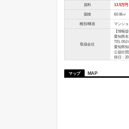
賃料
13.5万円
面積
60.06㎡
種別/構造
マンショ
【情報提
愛知県名古
TEL:052-
取扱会社
愛知県知事 
公益社団
得日：20
MAP
マップ