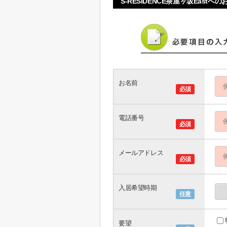
S-RESIDENCE茶屋ヶ坂Eastへ
お名前
必須
電話番号
必須
メールアドレス
必須
入居希望時期
任意
要望