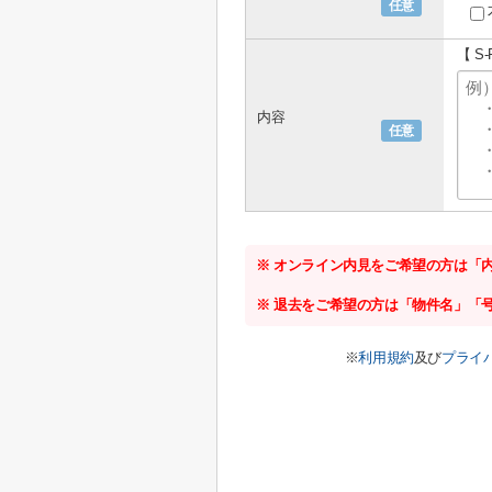
任意
【 S
内容
任意
※ オンライン内見をご希望の方は「
※ 退去をご希望の方は「物件名」「
※
利用規約
及び
プライ