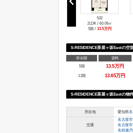
502
2LDK / 60.06㎡
5階 /
13.5万円
S-RESIDENCE茶屋ヶ坂Eastの空
所在階
賃料
13.5万円
5階
13.65万円
11階
S-RESIDENCE茶屋ヶ坂Eastの物
所在地
愛知県
名
名古屋市
交通
名古屋市
名鉄瀬戸