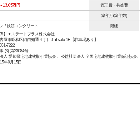
～13.65万円
管理費・共益費
築年月(築年数)
ン / 鉄筋コンクリート
階建
供】エステートプラス株式会社
屋市昭和区阿由知通４丁目3 il sole 1F【駐車場あり】
851-7222
(3) 第23084号
法人 愛知県宅地建物取引業協会 、公益社団法人 全国宅地建物取引業保証協会
15年9月15日