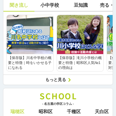
聞き流し
小中学校
豆知識
売る・
【保存版】川名中学校の概
【保存版】滝川小学校の概
【保
要と特徴｜時をいかせる子
要と特徴｜昭和区人気№1
要と
になれる
の理由は
対策
もっと見る
- 名古屋の学区コラム -
瑞穂区
昭和区
千種区
天白区