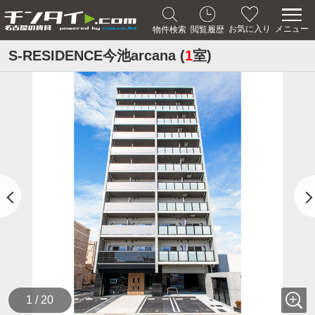
メニュー
お気に入り
物件検索
閲覧履歴
S-RESIDENCE今池arcana (
1
室)
1 / 20