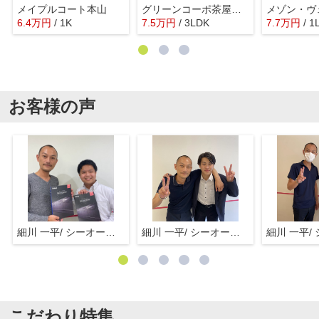
メイプルコート本山
グリーンコーポ茶屋ヶ坂
6.4
万
円
/ 1K
7.5
万
円
/ 3LDK
7.7
万
円
/ 1
お客様の声
細川 一平/ シーオーエム(株)
細川 一平/ シーオーエム(株)
こだわり特集