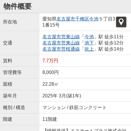
物件概要
愛知県
名古屋市千種区
今池
５丁目3
所在地
1番15号
名古屋市営東山線
「
今池
」駅 徒歩11分
交通
名古屋市営東山線
「
池下
」駅 徒歩12分
名古屋市営桜通線
「
吹上
」駅 徒歩14分
賃料
7.7万円
管理費等
8,000円
面積
22.28㎡
築年月
2025年 3月(築1年)
種別 / 構造
マンション / 鉄筋コンクリート
階建
11階建
【情報提供】エステートプラス株式会社