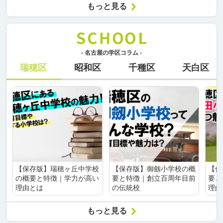
もっと見る
- 名古屋の学区コラム -
瑞穂区
昭和区
千種区
天白区
【保存版】瑞穂ヶ丘中学校
【保存版】御劔小学校の概
【保
の概要と特徴｜学力が高い
要と特徴｜創立百周年目前
要と
理由とは
の伝統校
理由
もっと見る