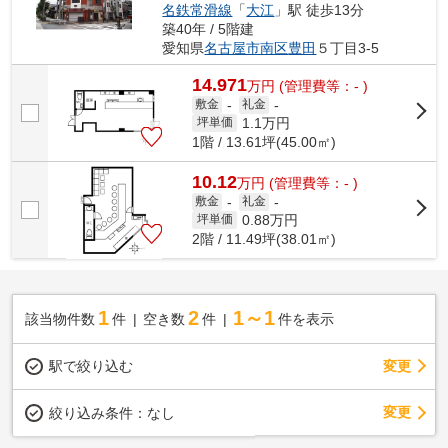
名鉄常滑線
「
大江
」駅 徒歩13分
築40年 / 5階建
愛知県
名古屋市南区
豊田
５丁目3-5
14.971
万
円
(管理費等：- )
敷金
-
礼金
-
1.1
万円
坪単価
1階 / 13.61坪(45.00㎡)
10.12
万
円
(管理費等：- )
敷金
-
礼金
-
0.88
万円
坪単価
2階 / 11.49坪(38.01㎡)
1
2
1～1
該当物件数
件
空き数
件
件を表示
駅で絞り込む
変更
変更
絞り込み条件：
なし