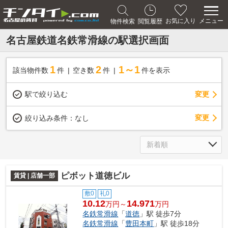
メニュー
お気に入り
物件検索
閲覧履歴
名古屋鉄道名鉄常滑線の駅選択画面
1
2
1～1
該当物件数
件
空き数
件
件を表示
駅で絞り込む
変更
変更
絞り込み条件：
なし
ピボット道徳ビル
賃貸 | 店舗一部
敷0
礼0
10.12
14.971
万円～
万円
名鉄常滑線
「
道徳
」駅 徒歩7分
名鉄常滑線
「
豊田本町
」駅 徒歩18分