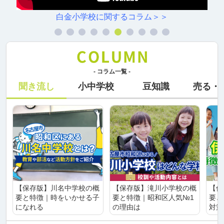
白金小学校に関するコラム＞＞
- コラム一覧 -
聞き流し
小中学校
豆知識
売る・
【保存版】川名中学校の概
【保存版】滝川小学校の概
【保
要と特徴｜時をいかせる子
要と特徴｜昭和区人気№1
要と
になれる
の理由は
対策