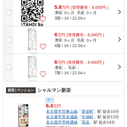
5.8
万
円
(管理費等：8,000円 )
0ヶ月
0ヶ月
敷金
礼金
3階 / 1K / 22.04㎡
6
万
円
(管理費等：8,000円 )
0ヶ月
0ヶ月
敷金
礼金
4階 / 1K / 22.04㎡
6
万
円
(管理費等：8,000円 )
敷金
-
礼金
-
7階 / 1K / 22.04㎡
シャルマン新栄
賃貸 | マンション
敷0
6.4
万円
名古屋市営東山線
「
新栄町
」駅 徒歩10分
名古屋市営名城線
「
矢場町
」駅 徒歩13分
名古屋市営桜通線
「
高岳
」駅 徒歩14分