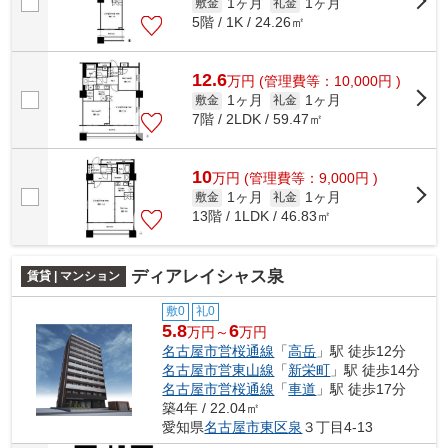
1ヶ月
1ヶ月
敷金
礼金
5階 / 1K / 24.26㎡
12.6
万
円
(管理費等：10,000円 )
1ヶ月
1ヶ月
敷金
礼金
7階 / 2LDK / 59.47㎡
10
万
円
(管理費等：9,000円 )
1ヶ月
1ヶ月
敷金
礼金
13階 / 1LDK / 46.83㎡
ディアレイシャス泉
賃貸 | マンション
敷0
礼0
5.8
6
万円～
万円
名古屋市営桜通線
「
高岳
」駅 徒歩12分
名古屋市営東山線
「
新栄町
」駅 徒歩14分
名古屋市営桜通線
「
車道
」駅 徒歩17分
築4年 / 22.04㎡
愛知県
名古屋市東区
泉
３丁目4-13