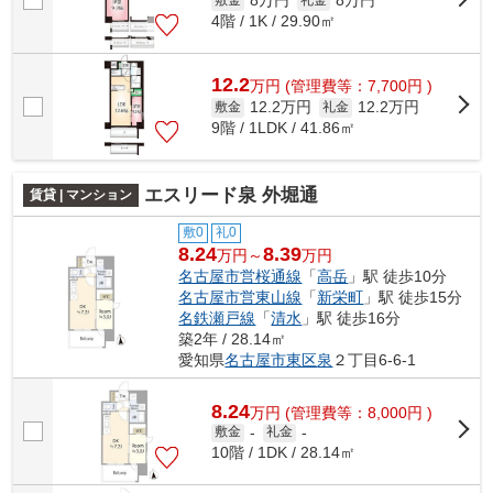
8万円
8万円
4階 / 1K / 29.90㎡
12.2
万
円
(管理費等：7,700円 )
12.2万円
12.2万円
敷金
礼金
9階 / 1LDK / 41.86㎡
エスリード泉 外堀通
賃貸 | マンション
敷0
礼0
8.24
8.39
万円～
万円
名古屋市営桜通線
「
高岳
」駅 徒歩10分
名古屋市営東山線
「
新栄町
」駅 徒歩15分
名鉄瀬戸線
「
清水
」駅 徒歩16分
築2年 / 28.14㎡
愛知県
名古屋市東区
泉
２丁目6-6-1
8.24
万
円
(管理費等：8,000円 )
敷金
-
礼金
-
10階 / 1DK / 28.14㎡