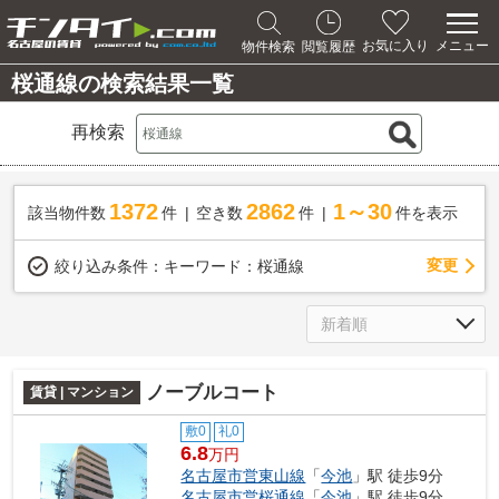
メニュー
お気に入り
物件検索
閲覧履歴
桜通線の検索結果一覧
再検索
1372
2862
1～30
該当物件数
件
空き数
件
件を表示
変更
絞り込み条件：
キーワード：桜通線
ノーブルコート
賃貸 | マンション
敷0
礼0
6.8
万円
名古屋市営東山線
「
今池
」駅 徒歩9分
名古屋市営桜通線
「
今池
」駅 徒歩9分