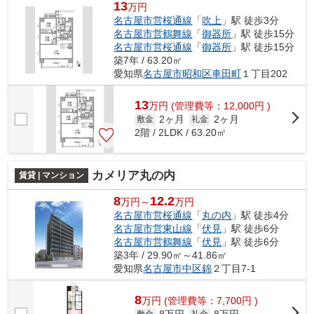
13
万円
名古屋市営桜通線
「
吹上
」駅 徒歩3分
名古屋市営鶴舞線
「
御器所
」駅 徒歩15分
名古屋市営桜通線
「
御器所
」駅 徒歩15分
築7年 / 63.20㎡
愛知県
名古屋市昭和区
車田町
１丁目202
13
万
円
(管理費等：12,000円 )
2ヶ月
2ヶ月
敷金
礼金
2階 / 2LDK / 63.20㎡
カメリア丸の内
賃貸 | マンション
8
12.2
万円～
万円
名古屋市営桜通線
「
丸の内
」駅 徒歩4分
名古屋市営東山線
「
伏見
」駅 徒歩6分
名古屋市営鶴舞線
「
伏見
」駅 徒歩6分
築3年 / 29.90㎡～41.86㎡
愛知県
名古屋市中区
錦
２丁目7-1
8
万
円
(管理費等：7,700円 )
敷金
礼金