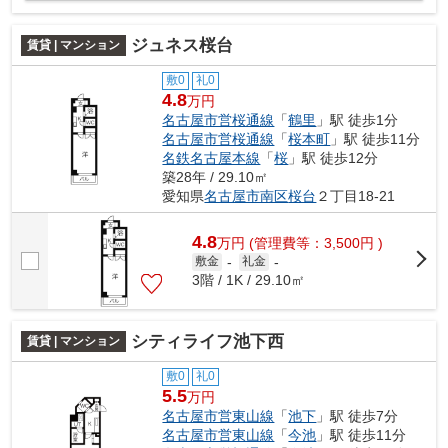
ジュネス桜台
賃貸 | マンション
敷0
礼0
4.8
万円
名古屋市営桜通線
「
鶴里
」駅 徒歩1分
名古屋市営桜通線
「
桜本町
」駅 徒歩11分
名鉄名古屋本線
「
桜
」駅 徒歩12分
築28年 / 29.10㎡
愛知県
名古屋市南区
桜台
２丁目18-21
4.8
万
円
(管理費等：3,500円 )
敷金
-
礼金
-
3階 / 1K / 29.10㎡
シティライフ池下西
賃貸 | マンション
敷0
礼0
5.5
万円
名古屋市営東山線
「
池下
」駅 徒歩7分
名古屋市営東山線
「
今池
」駅 徒歩11分