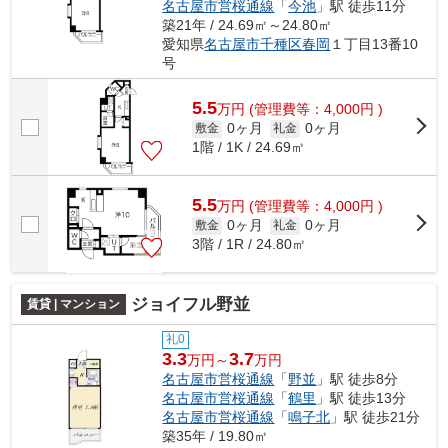
名古屋市営桜通線
「
今池
」駅 徒歩11分
築21年 / 24.69㎡～24.80㎡
愛知県
名古屋市千種区
春岡
１丁目13番10
号
5.5
万
円
(管理費等：4,000円 )
0ヶ月
0ヶ月
敷金
礼金
1階 / 1K / 24.69㎡
5.5
万
円
(管理費等：4,000円 )
0ヶ月
0ヶ月
敷金
礼金
3階 / 1R / 24.80㎡
ジョイフル野並
賃貸 | マンション
礼0
3.3
3.7
万円～
万円
名古屋市営桜通線
「
野並
」駅 徒歩8分
名古屋市営桜通線
「
鶴里
」駅 徒歩13分
名古屋市営桜通線
「
鳴子北
」駅 徒歩21分
築35年 / 19.80㎡