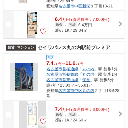
築9年 / 29.84㎡
愛知県
名古屋市中区
新栄
１丁目13-21
6.4
万
円
(管理費等：7,000円 )
6.4万円
敷金
-
礼金
3階 / 1K / 29.84㎡
セイワパレス丸の内駅前プレミア
賃貸 | マンション
敷0
7.4
11.6
万円～
万円
名古屋市営桜通線
「
丸の内
」駅 徒歩1分
名古屋市営鶴舞線
「
丸の内
」駅 徒歩1分
名古屋市営東山線
「
伏見
」駅 徒歩8分
築7年 / 23.93㎡～35.81㎡
愛知県
名古屋市中区
丸の内
２丁目16番28
号
7.4
万
円
(管理費等：6,000円 )
敷金
-
礼金
-
2階 / 1K / 24.60㎡