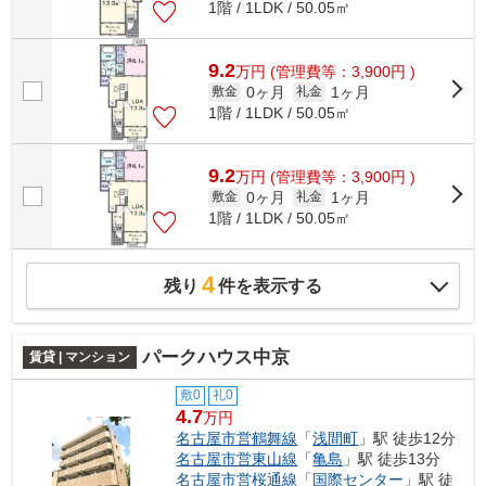
1階 / 1LDK / 50.05㎡
9.2
万
円
(管理費等：3,900円 )
0ヶ月
1ヶ月
敷金
礼金
1階 / 1LDK / 50.05㎡
9.2
万
円
(管理費等：3,900円 )
0ヶ月
1ヶ月
敷金
礼金
1階 / 1LDK / 50.05㎡
4
残り
件を表示する
パークハウス中京
賃貸 | マンション
敷0
礼0
4.7
万円
名古屋市営鶴舞線
「
浅間町
」駅 徒歩12分
名古屋市営東山線
「
亀島
」駅 徒歩13分
名古屋市営桜通線
「
国際センター
」駅 徒