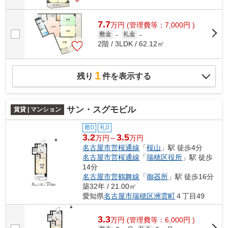
7.7
万
円
(管理費等：7,000円 )
敷金
-
礼金
-
2階 / 3LDK / 62.12㎡
1
残り
件を表示する
サン・スグモビル
賃貸 | マンション
敷0
礼0
3.2
3.5
万円～
万円
名古屋市営桜通線
「
桜山
」駅 徒歩4分
名古屋市営桜通線
「
瑞穂区役所
」駅 徒歩
14分
名古屋市営鶴舞線
「
御器所
」駅 徒歩16分
築32年 / 21.00㎡
愛知県
名古屋市瑞穂区
洲雲町
４丁目49
3.3
万
円
(管理費等：6,000円 )