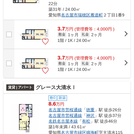
22分
築31年 / 24.00㎡
愛知県
名古屋市瑞穂区
雁道町
２丁目1番9
3.7
万
円
(管理費等：4,000円 )
1ヶ月
2ヶ月
敷金
礼金
1階 / 1K / 24.00㎡
3.7
万
円
(管理費等：4,000円 )
1ヶ月
2ヶ月
敷金
礼金
1階 / 1K / 24.00㎡
グレース大清水Ⅰ
賃貸 | アパート
敷0
新築
8.6
万円
名古屋市営桜通線
「
徳重
」駅 徒歩26分
名古屋市営桜通線
「
神沢
」駅 徒歩37分
名鉄名古屋本線
「
有松
」駅 徒歩46分
築1年未満 / 43.61㎡
愛知県
名古屋市緑区
鳴海町
字大清水115