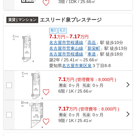
3階 / 1DK / 25.66㎡
エスリード泉プレステージ
賃貸 | マンション
敷0
礼0
7.1
7.17
万円～
万円
名古屋市営桜通線
「
高岳
」駅 徒歩10分
名古屋市営東山線
「
新栄町
」駅 徒歩13分
名古屋市営桜通線
「
車道
」駅 徒歩18分
築2年 / 25.41㎡～25.66㎡
愛知県
名古屋市東区
泉
３丁目8-8
7.1
万
円
(管理費等：8,000円 )
0ヶ月
0ヶ月
敷金
礼金
6階 / 1K / 25.66㎡
7.17
万
円
(管理費等：8,000円 )
0ヶ月
0ヶ月
敷金
礼金
9階 / 1K / 25.41㎡