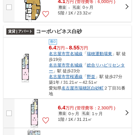
4.1
万
円
(管理費等：6,000円 )
0ヶ月
敷金
-
礼金
5階 / 1K / 23.32㎡
コーポハピネス白砂
賃貸 | アパート
敷0
6.4
8.55
万円～
万円
名古屋市営名城線
「
瑞穂運動場東
」駅 徒
歩19分
名古屋市営名城線
「
総合リハビリセンタ
ー
」駅 徒歩23分
名古屋市営桜通線
「
野並
」駅 徒歩27分
築1年 / 31.21㎡～42.51㎡
愛知県
名古屋市瑞穂区
白砂町
２丁目31番
地
6.4
万
円
(管理費等：2,300円 )
0ヶ月
1ヶ月
敷金
礼金
1階 / 1K / 31.21㎡