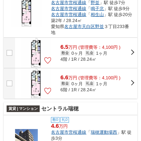
名古屋市営桜通線
「
野並
」駅 徒歩7分
名古屋市営桜通線
「
鳴子北
」駅 徒歩9分
名古屋市営桜通線
「
相生山
」駅 徒歩20分
築2年 / 28.24㎡
愛知県
名古屋市天白区
野並
３丁目233番
地
6.5
万
円
(管理費等：4,100円 )
0ヶ月
1ヶ月
敷金
礼金
4階 / 1R / 28.24㎡
6.6
万
円
(管理費等：4,100円 )
0ヶ月
1ヶ月
敷金
礼金
6階 / 1R / 28.24㎡
セントラル瑞穂
賃貸 | マンション
敷0
礼0
4.6
万円
名古屋市営桜通線
「
瑞穂運動場西
」駅 徒
歩3分