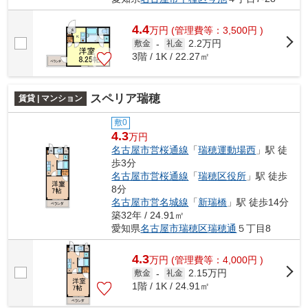
4.4
万
円
(管理費等：3,500円 )
2.2万円
敷金
-
礼金
3階 / 1K / 22.27㎡
スペリア瑞穂
賃貸 | マンション
敷0
4.3
万円
名古屋市営桜通線
「
瑞穂運動場西
」駅 徒
歩3分
名古屋市営桜通線
「
瑞穂区役所
」駅 徒歩
8分
名古屋市営名城線
「
新瑞橋
」駅 徒歩14分
築32年 / 24.91㎡
愛知県
名古屋市瑞穂区
瑞穂通
５丁目8
4.3
万
円
(管理費等：4,000円 )
2.15万円
敷金
-
礼金
1階 / 1K / 24.91㎡