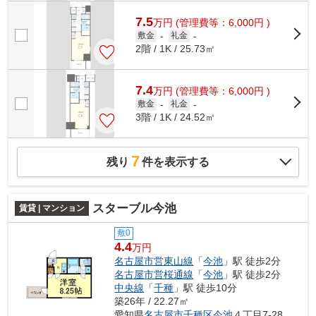
7.5
万
円
(管理費等：6,000円 )
敷金
-
礼金
-
2階 / 1K / 25.73㎡
7.4
万
円
(管理費等：6,000円 )
敷金
-
礼金
-
3階 / 1K / 24.52㎡
7
残り
件を表示する
スターブル今池
賃貸 | マンション
敷0
4.4
万円
名古屋市営東山線
「
今池
」駅 徒歩2分
名古屋市営桜通線
「
今池
」駅 徒歩2分
中央線
「
千種
」駅 徒歩10分
築26年 / 22.27㎡
愛知県
名古屋市千種区
今池
４丁目7-28