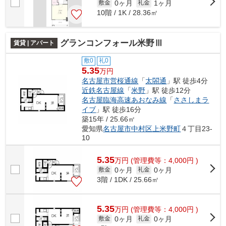
0ヶ月
1ヶ月
敷金
礼金
10階 / 1K / 28.36㎡
グランコンフォール米野Ⅲ
賃貸 | アパート
敷0
礼0
5.35
万円
名古屋市営桜通線
「
太閤通
」駅 徒歩4分
近鉄名古屋線
「
米野
」駅 徒歩12分
名古屋臨海高速あおなみ線
「
ささしまラ
イブ
」駅 徒歩16分
築15年 / 25.66㎡
愛知県
名古屋市中村区
上米野町
４丁目23-
10
5.35
万
円
(管理費等：4,000円 )
0ヶ月
0ヶ月
敷金
礼金
3階 / 1DK / 25.66㎡
5.35
万
円
(管理費等：4,000円 )
0ヶ月
0ヶ月
敷金
礼金