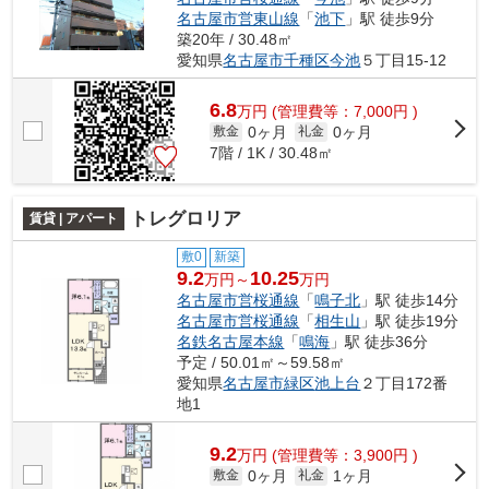
名古屋市営東山線
「
池下
」駅 徒歩9分
築20年 / 30.48㎡
愛知県
名古屋市千種区
今池
５丁目15-12
6.8
万
円
(管理費等：7,000円 )
0ヶ月
0ヶ月
敷金
礼金
7階 / 1K / 30.48㎡
トレグロリア
賃貸 | アパート
敷0
新築
9.2
10.25
万円～
万円
名古屋市営桜通線
「
鳴子北
」駅 徒歩14分
名古屋市営桜通線
「
相生山
」駅 徒歩19分
名鉄名古屋本線
「
鳴海
」駅 徒歩36分
予定 / 50.01㎡～59.58㎡
愛知県
名古屋市緑区
池上台
２丁目172番
地1
9.2
万
円
(管理費等：3,900円 )
0ヶ月
1ヶ月
敷金
礼金