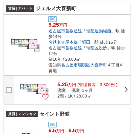
ジェルメ大喜新町
賃貸 | アパート
敷0
5.25
万円
名古屋市営桜通線
「
瑞穂運動場西
」駅 徒
歩14分
名鉄名古屋本線
「
堀田
」駅 徒歩15分
名古屋市営桜通線
「
瑞穂区役所
」駅 徒歩
17分
築10年 / 28.60㎡
愛知県
名古屋市瑞穂区
大喜新町
４丁目4
番地
5.25
万
円
(管理費等：3,500円 )
1ヶ月
敷金
-
礼金
2階 / 1K / 28.60㎡
セイント野並
賃貸 | マンション
敷0
6.5
6.6
万円～
万円