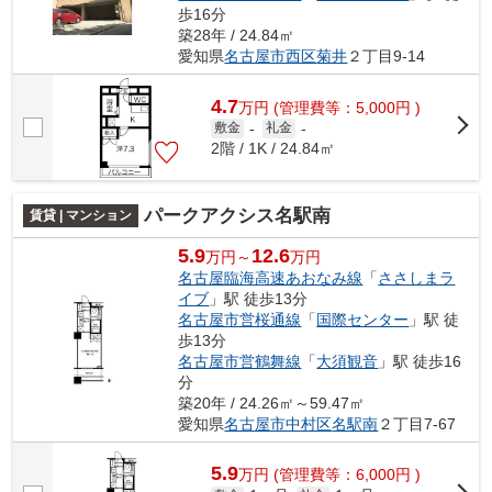
歩16分
築28年 / 24.84㎡
愛知県
名古屋市西区
菊井
２丁目9-14
4.7
万
円
(管理費等：5,000円 )
敷金
-
礼金
-
2階 / 1K / 24.84㎡
パークアクシス名駅南
賃貸 | マンション
5.9
12.6
万円～
万円
名古屋臨海高速あおなみ線
「
ささしまラ
イブ
」駅 徒歩13分
名古屋市営桜通線
「
国際センター
」駅 徒
歩13分
名古屋市営鶴舞線
「
大須観音
」駅 徒歩16
分
築20年 / 24.26㎡～59.47㎡
愛知県
名古屋市中村区
名駅南
２丁目7-67
5.9
万
円
(管理費等：6,000円 )