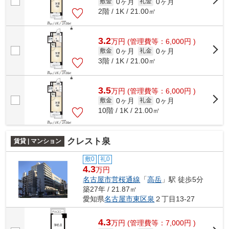
0ヶ月
0ヶ月
敷金
礼金
2階 / 1K / 21.00㎡
3.2
万
円
(管理費等：6,000円 )
0ヶ月
0ヶ月
敷金
礼金
3階 / 1K / 21.00㎡
3.5
万
円
(管理費等：6,000円 )
0ヶ月
0ヶ月
敷金
礼金
10階 / 1K / 21.00㎡
クレスト泉
賃貸 | マンション
敷0
礼0
4.3
万円
名古屋市営桜通線
「
高岳
」駅 徒歩5分
築27年 / 21.87㎡
愛知県
名古屋市東区
泉
２丁目13-27
4.3
万
円
(管理費等：7,000円 )