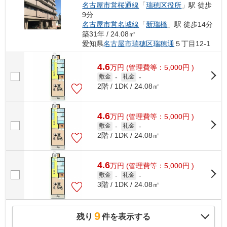
名古屋市営桜通線
「
瑞穂区役所
」駅 徒歩
9分
名古屋市営名城線
「
新瑞橋
」駅 徒歩14分
築31年 / 24.08㎡
愛知県
名古屋市瑞穂区
瑞穂通
５丁目12-1
4.6
万
円
(管理費等：5,000円 )
敷金
-
礼金
-
2階 / 1DK / 24.08㎡
4.6
万
円
(管理費等：5,000円 )
敷金
-
礼金
-
2階 / 1DK / 24.08㎡
4.6
万
円
(管理費等：5,000円 )
敷金
-
礼金
-
3階 / 1DK / 24.08㎡
9
残り
件を表示する