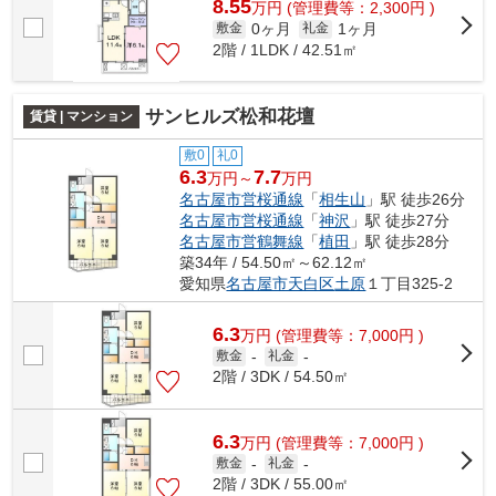
8.55
万
円
(管理費等：2,300円 )
0ヶ月
1ヶ月
敷金
礼金
2階 / 1LDK / 42.51㎡
サンヒルズ松和花壇
賃貸 | マンション
敷0
礼0
6.3
7.7
万円～
万円
名古屋市営桜通線
「
相生山
」駅 徒歩26分
名古屋市営桜通線
「
神沢
」駅 徒歩27分
名古屋市営鶴舞線
「
植田
」駅 徒歩28分
築34年 / 54.50㎡～62.12㎡
愛知県
名古屋市天白区
土原
１丁目325-2
6.3
万
円
(管理費等：7,000円 )
敷金
-
礼金
-
2階 / 3DK / 54.50㎡
6.3
万
円
(管理費等：7,000円 )
敷金
-
礼金
-
2階 / 3DK / 55.00㎡