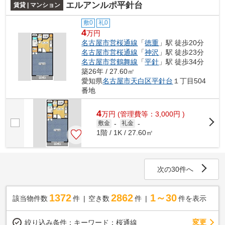
エルアンルポ平針台
賃貸 | マンション
敷0
礼0
4
万円
名古屋市営桜通線
「
徳重
」駅 徒歩20分
名古屋市営桜通線
「
神沢
」駅 徒歩23分
名古屋市営鶴舞線
「
平針
」駅 徒歩34分
築26年 / 27.60㎡
愛知県
名古屋市天白区
平針台
１丁目504
番地
4
万
円
(管理費等：3,000円 )
敷金
-
礼金
-
1階 / 1K / 27.60㎡
次の30件へ
1372
2862
1～30
該当物件数
件
空き数
件
件を表示
変更
絞り込み条件：
キーワード：桜通線