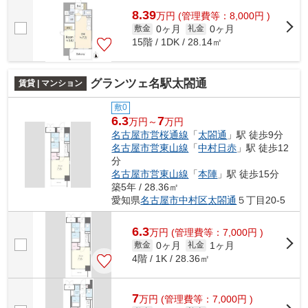
8.39
万
円
(管理費等：8,000円 )
0ヶ月
0ヶ月
敷金
礼金
15階 / 1DK / 28.14㎡
グランツェ名駅太閤通
賃貸 | マンション
敷0
6.3
7
万円～
万円
名古屋市営桜通線
「
太閤通
」駅 徒歩9分
名古屋市営東山線
「
中村日赤
」駅 徒歩12
分
名古屋市営東山線
「
本陣
」駅 徒歩15分
築5年 / 28.36㎡
愛知県
名古屋市中村区
太閤通
５丁目20-5
6.3
万
円
(管理費等：7,000円 )
0ヶ月
1ヶ月
敷金
礼金
4階 / 1K / 28.36㎡
7
万
円
(管理費等：7,000円 )