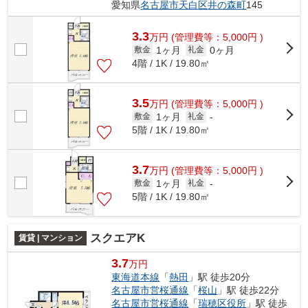
愛知県
名古屋市天白区
井の森町
145
3.3
万
円
(管理費等：5,000円 )
1ヶ月
0ヶ月
敷金
礼金
4階 / 1K / 19.80㎡
3.5
万
円
(管理費等：5,000円 )
1ヶ月
敷金
礼金
-
5階 / 1K / 19.80㎡
3.7
万
円
(管理費等：5,000円 )
1ヶ月
敷金
礼金
-
5階 / 1K / 19.80㎡
スクエアK
賃貸 | マンション
3.7
万円
東海道本線
「
熱田
」駅 徒歩20分
名古屋市営桜通線
「
桜山
」駅 徒歩22分
名古屋市営桜通線
「
瑞穂区役所
」駅 徒歩