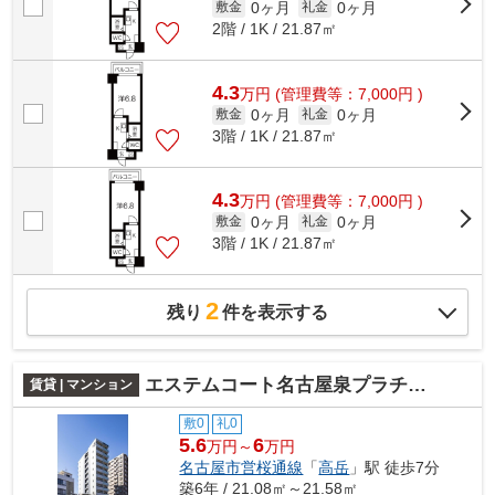
0ヶ月
0ヶ月
敷金
礼金
2階 / 1K / 21.87㎡
4.3
万
円
(管理費等：7,000円 )
0ヶ月
0ヶ月
敷金
礼金
3階 / 1K / 21.87㎡
4.3
万
円
(管理費等：7,000円 )
0ヶ月
0ヶ月
敷金
礼金
3階 / 1K / 21.87㎡
2
残り
件を表示する
エステムコート名古屋泉プラチナムゲート
賃貸 | マンション
敷0
礼0
5.6
6
万円～
万円
名古屋市営桜通線
「
高岳
」駅 徒歩7分
築6年 / 21.08㎡～21.58㎡