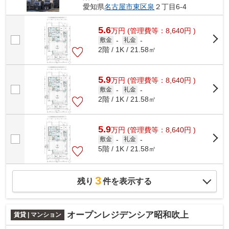
愛知県
名古屋市東区
泉
２丁目6-4
5.6
万
円
(管理費等：8,640円 )
敷金
-
礼金
-
2階 / 1K / 21.58㎡
5.9
万
円
(管理費等：8,640円 )
敷金
-
礼金
-
2階 / 1K / 21.58㎡
5.9
万
円
(管理費等：8,640円 )
敷金
-
礼金
-
5階 / 1K / 21.58㎡
3
残り
件を表示する
オープンレジデンシア昭和吹上
賃貸 | マンション