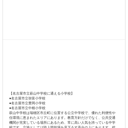
【名古屋市立萩山中学校に通える小学校】
●名古屋市立弥富小学校
●名古屋市立豊岡小学校
●名古屋市立中根小学校
萩山中学校は瑞穂区市丘町に位置する公立中学校で、優れた利便性や
住環境に恵まれたエリアにあります。教育方針だけでなく、公共交通
機関が充実している場所にあるため、常に高い人気を誇っている中学
校です。立地としては陸上競技場を見下ろす高台の上にあります。総