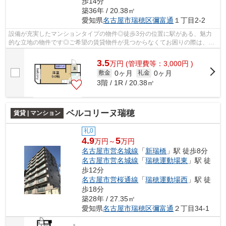
歩14分
築36年 / 20.38㎡
愛知県
名古屋市瑞穂区
彌富通
１丁目2-2
設備が充実したマンションタイプの物件◎徒歩3分の位置に駅がある、魅力
的な立地の物件です◎ご希望の賃貸物件が見つからなくてお困りの際は、当
社にお任せください◎当社は多種多様な賃...
3.5
万
円
(管理費等：3,000円 )
0ヶ月
0ヶ月
敷金
礼金
3階 / 1R / 20.38㎡
ベルコリーヌ瑞穂
賃貸 | マンション
礼0
4.9
5
万円～
万円
名古屋市営名城線
「
新瑞橋
」駅 徒歩8分
名古屋市営名城線
「
瑞穂運動場東
」駅 徒
歩12分
名古屋市営桜通線
「
瑞穂運動場西
」駅 徒
歩18分
築28年 / 27.35㎡
愛知県
名古屋市瑞穂区
彌富通
２丁目34-1