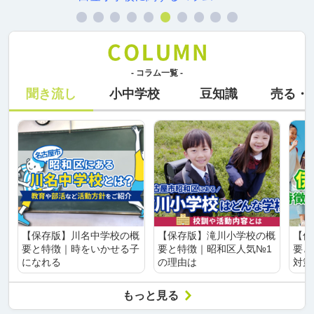
- コラム一覧 -
聞き流し
小中学校
豆知識
売る・
【保存版】川名中学校の概
【保存版】滝川小学校の概
【保
要と特徴｜時をいかせる子
要と特徴｜昭和区人気№1
要と
になれる
の理由は
対策
もっと見る