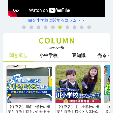
白金小学校に関するコラム＞＞
- コラム一覧 -
聞き流し
小中学校
豆知識
売る・
【保存版】川名中学校の概
【保存版】滝川小学校の概
【保
要と特徴｜時をいかせる子
要と特徴｜昭和区人気№1
要と