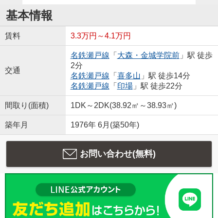
基本情報
賃料
3.3万円～4.1万円
名鉄瀬戸線
「
大森・金城学院前
」駅 徒歩
2分
交通
名鉄瀬戸線
「
喜多山
」駅 徒歩14分
名鉄瀬戸線
「
印場
」駅 徒歩22分
間取り(面積)
1DK～2DK(38.92㎡～38.93㎡)
築年月
1976年 6月(築50年)
お問い合わせ(無料)