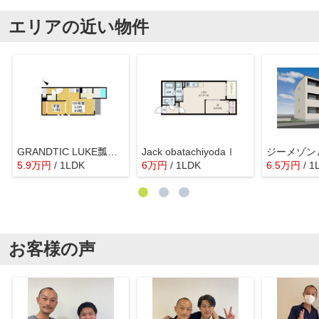
エリアの近い物件
GRANDTIC LUKE瓢箪山
Jack obatachiyodaⅠ
ジーメゾン
5.9
万
円
/ 1LDK
6
万
円
/ 1LDK
6.5
万
円
/ 1
お客様の声