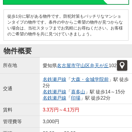
徒歩1分に駅がある物件です。防犯対策もバッチリなマンショ
ンタイプの物件です。条件の中からご希望の物件が見つからな
い場合は、当社スタッフまでお気軽にお尋ねください。お客様
のご希望の物件を共に見つけていきましょう。
物件概要
所在地
愛知県
名古屋市守山区
弁天が丘
102
名鉄瀬戸線
「
大森・金城学院前
」駅 徒歩
2分
交通
名鉄瀬戸線
「
喜多山
」駅 徒歩14～15分
名鉄瀬戸線
「
印場
」駅 徒歩22分
賃料
3.3万円～4.1万円
管理費等
3,000円