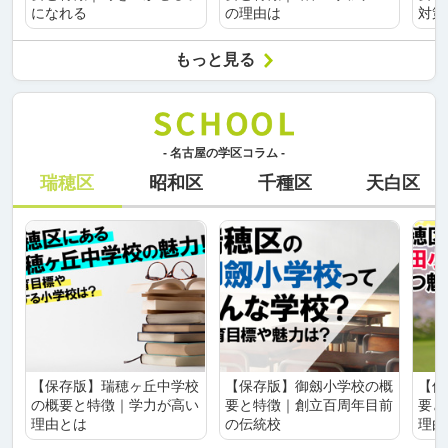
になれる
の理由は
対策
もっと見る
- 名古屋の学区コラム -
瑞穂区
昭和区
千種区
天白区
【保存版】瑞穂ヶ丘中学校
【保存版】御劔小学校の概
【保
の概要と特徴｜学力が高い
要と特徴｜創立百周年目前
要と
理由とは
の伝統校
理由