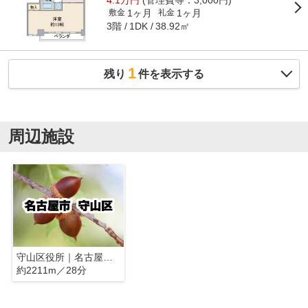
1ヶ月
1ヶ月
敷金
礼金
3階
38.92㎡
1DK
1
残り
件を表示する
周辺施設
守山区役所｜名古屋市守山区
約2211m／28分