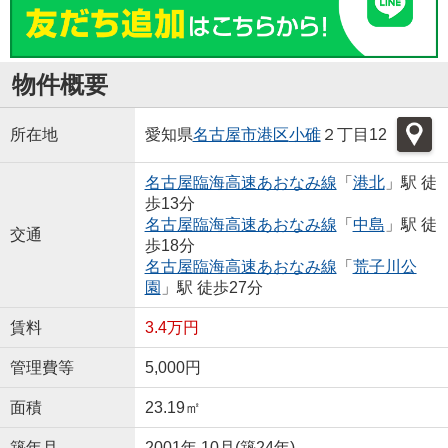
物件概要
所在地
愛知県
名古屋市港区
小碓
２丁目12
名古屋臨海高速あおなみ線
「
港北
」駅 徒
歩13分
名古屋臨海高速あおなみ線
「
中島
」駅 徒
交通
歩18分
名古屋臨海高速あおなみ線
「
荒子川公
園
」駅 徒歩27分
賃料
3.4万円
管理費等
5,000円
面積
23.19㎡
築年月
2001年 10月(築24年)