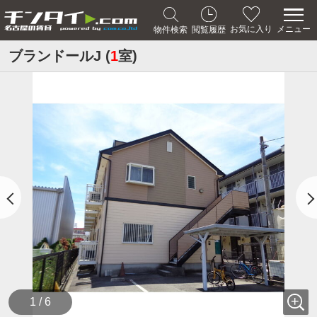
メニュー
お気に入り
物件検索
閲覧履歴
ブランドールJ (
1
室)
1 / 6