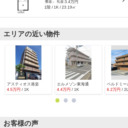
3.4万円
-
敷金
礼金
1階
23.19㎡
1K
エリアの近い物件
アスティオス港楽
エルメゾン東海通
ベルドミー
4.5
万
円
/ 1K
4.4
万
円
/ 1K
6.2
万
円
/ 2
お客様の声