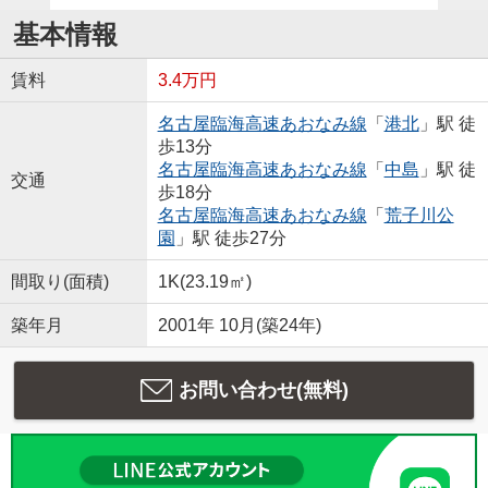
基本情報
賃料
3.4万円
名古屋臨海高速あおなみ線
「
港北
」駅 徒
歩13分
名古屋臨海高速あおなみ線
「
中島
」駅 徒
交通
歩18分
名古屋臨海高速あおなみ線
「
荒子川公
園
」駅 徒歩27分
間取り(面積)
1K(23.19㎡)
築年月
2001年 10月(築24年)
お問い合わせ(無料)