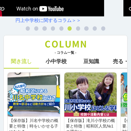
白金小学校に関するコラム＞＞
- コラム一覧 -
聞き流し
小中学校
豆知識
売る・
【保存版】川名中学校の概
【保存版】滝川小学校の概
【保
要と特徴｜時をいかせる子
要と特徴｜昭和区人気№1
要と