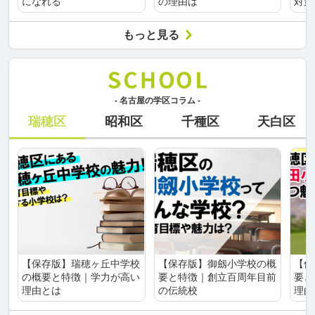
になれる
の理由は
対策
もっと見る
- 名古屋の学区コラム -
瑞穂区
昭和区
千種区
天白区
【保存版】瑞穂ヶ丘中学校
【保存版】御劔小学校の概
【保
の概要と特徴｜学力が高い
要と特徴｜創立百周年目前
要と
理由とは
の伝統校
理由