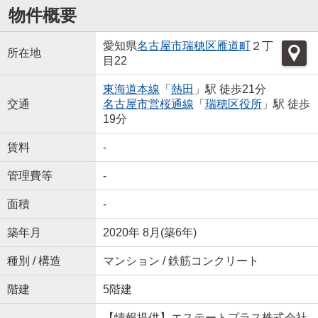
物件概要
愛知県
名古屋市瑞穂区
雁道町
２丁
所在地
目22
東海道本線
「
熱田
」駅 徒歩21分
交通
名古屋市営桜通線
「
瑞穂区役所
」駅 徒歩
19分
賃料
-
管理費等
-
面積
-
築年月
2020年 8月(築6年)
種別 / 構造
マンション / 鉄筋コンクリート
階建
5階建
【情報提供】エステートプラス株式会社