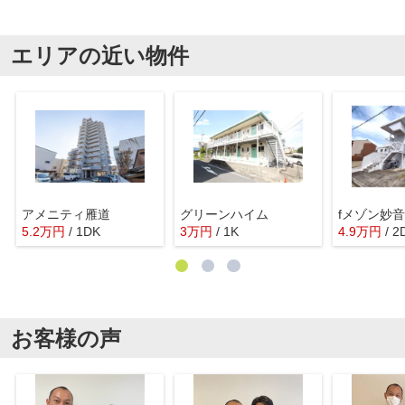
エリアの近い物件
アメニティ雁道
グリーンハイム
fメゾン妙
5.2
万
円
/ 1DK
3
万
円
/ 1K
4.9
万
円
/ 2
お客様の声