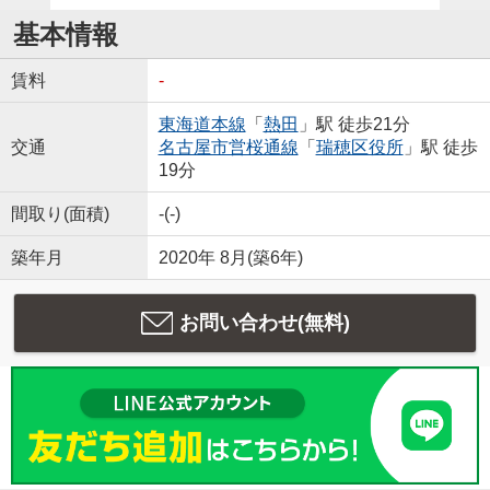
基本情報
賃料
-
東海道本線
「
熱田
」駅 徒歩21分
交通
名古屋市営桜通線
「
瑞穂区役所
」駅 徒歩
19分
間取り(面積)
-(-)
築年月
2020年 8月(築6年)
お問い合わせ(無料)