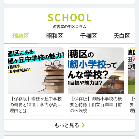
- 名古屋の学区コラム -
瑞穂区
昭和区
千種区
天白区
【保存版】瑞穂ヶ丘中学校
【保存版】御劔小学校の概
【保
の概要と特徴｜学力が高い
要と特徴｜創立百周年目前
要と
理由とは
の伝統校
理由
もっと見る