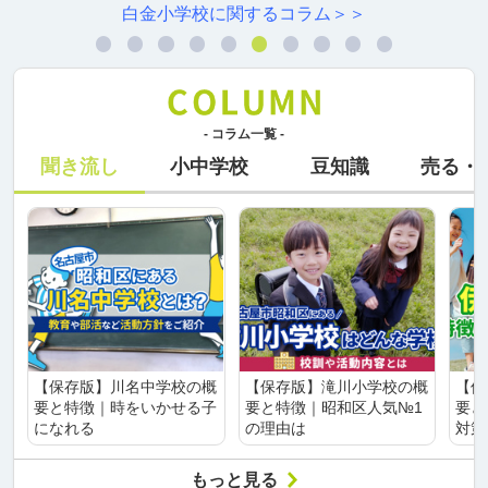
金小学校に関するコラム＞＞
村
- コラム一覧 -
聞き流し
小中学校
豆知識
売る・
【保存版】川名中学校の概
【保存版】滝川小学校の概
【保
要と特徴｜時をいかせる子
要と特徴｜昭和区人気№1
要と
になれる
の理由は
対策
もっと見る