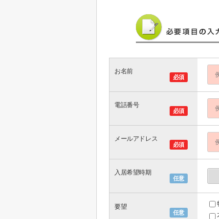
お名前
必須
電話番号
必須
メールアドレス
必須
入居希望時期
任意
要望
任意