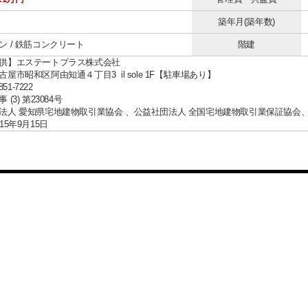
築年月(築年数)
ン / 鉄筋コンクリート
階建
供】エステートプラス株式会社
屋市昭和区阿由知通４丁目3 il sole 1F【駐車場あり】
851-7222
(3) 第23084号
法人 愛知県宅地建物取引業協会 、公益社団法人 全国宅地建物取引業保証協会
15年9月15日