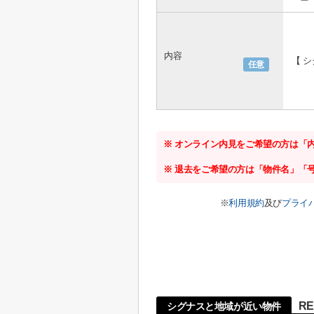
内容
【 
任意
※ オンライン内見をご希望の方は「
※ 退去をご希望の方は「物件名」「
※
利用規約
及び
プライ
R
シグナスと地域が近い物件