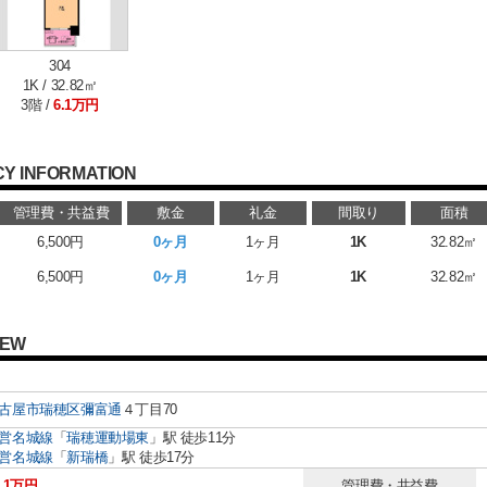
304
1K / 32.82㎡
3階 /
6.1万円
Y INFORMATION
管理費・共益費
敷金
礼金
間取り
面積
6,500円
0ヶ月
1ヶ月
1K
32.82㎡
6,500円
0ヶ月
1ヶ月
1K
32.82㎡
IEW
古屋市瑞穂区
彌富通
４丁目70
営名城線
「
瑞穂運動場東
」駅 徒歩11分
営名城線
「
新瑞橋
」駅 徒歩17分
.1万円
管理費・共益費