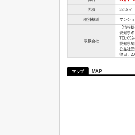
面積
32.82㎡
種別/構造
マンショ
【情報提
愛知県名古
TEL:052-
取扱会社
愛知県知事 
公益社団
得日：20
MAP
マップ