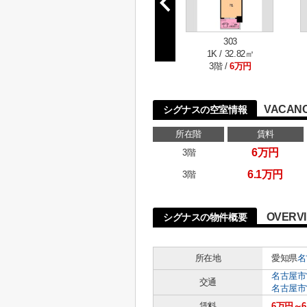
303
1K / 32.82㎡
3階 /
6万円
VACANC
シグナスの空室情報
所在階
賃料
6万円
3階
6.1万円
3階
OVERV
シグナスの物件概要
所在地
愛知県
名
名古屋市
交通
名古屋市
賃料
6万円～6