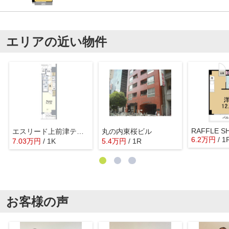
エリアの近い物件
RAFFLE S
エスリード上前津テルツェ
丸の内東桜ビル
6.2
万
円
/ 1
7.03
万
円
/ 1K
5.4
万
円
/ 1R
お客様の声