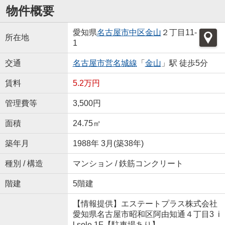
物件概要
愛知県
名古屋市中区
金山
２丁目11-
所在地
1
交通
名古屋市営名城線
「
金山
」駅 徒歩5分
賃料
5.2万円
管理費等
3,500円
面積
24.75㎡
築年月
1988年 3月(築38年)
種別 / 構造
マンション / 鉄筋コンクリート
階建
5階建
【情報提供】エステートプラス株式会社
愛知県名古屋市昭和区阿由知通４丁目3 i
l sole 1F【駐車場あり】