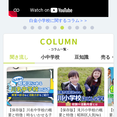
校に関するコラム＞＞
村雲小学
- コラム一覧 -
聞き流し
小中学校
豆知識
売る・
【保存版】川名中学校の概
【保存版】滝川小学校の概
【保
要と特徴｜時をいかせる子
要と特徴｜昭和区人気№1
要と