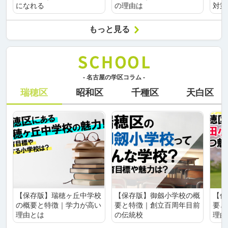
になれる
の理由は
対策
もっと見る
- 名古屋の学区コラム -
瑞穂区
昭和区
千種区
天白区
【保存版】瑞穂ヶ丘中学校
【保存版】御劔小学校の概
【保
の概要と特徴｜学力が高い
要と特徴｜創立百周年目前
要と
理由とは
の伝統校
理由