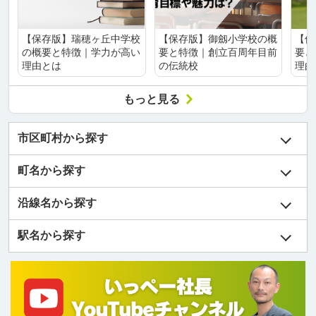
【保存版】瑞穂ヶ丘中学校
【保存版】御劔小学校の概
【保
の概要と特徴｜学力が高い
要と特徴｜創立百周年目前
要と
理由とは
の伝統校
理由
もっと見る
市区町村から探す
町名から探す
沿線名から探す
駅名から探す