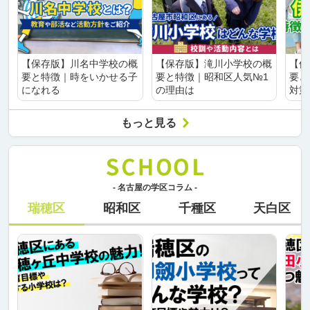
【保存版】川名中学校の概
【保存版】滝川小学校の概
【保
要と特徴｜時をいかせる子
要と特徴｜昭和区人気№1
要と
になれる
の理由は
対策
もっと見る
- 名古屋の学区コラム -
瑞穂区
昭和区
千種区
天白区