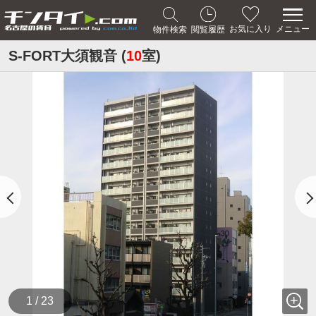
メニュー
お気に入り
物件検索
閲覧履歴
S-FORT大須観音 (
10
室)
1 / 23