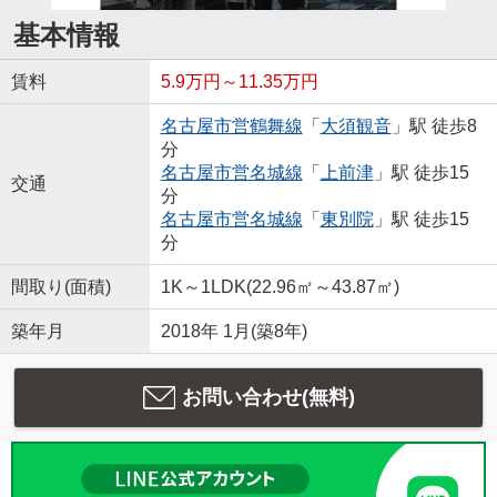
基本情報
賃料
5.9万円～11.35万円
名古屋市営鶴舞線
「
大須観音
」駅 徒歩8
分
名古屋市営名城線
「
上前津
」駅 徒歩15
交通
分
名古屋市営名城線
「
東別院
」駅 徒歩15
分
間取り(面積)
1K～1LDK(22.96㎡～43.87㎡)
築年月
2018年 1月(築8年)
お問い合わせ(無料)