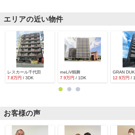
エリアの近い物件
レスカール千代田
meLiV鶴舞
7.8
万
円
/ 3DK
7.9
万
円
/ 1DK
12.9
万
円
/
お客様の声