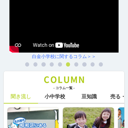
ム＞＞
村雲小学校に関するコラ
- コラム一覧 -
聞き流し
小中学校
豆知識
売る・