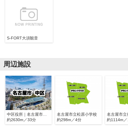
S-FORT大須観音
周辺施設
中区役所｜名古屋市中区
名古屋市立松原小学校
約2630m／33分
約298m／4分
約1114m／