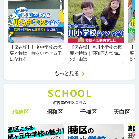
【保存版】川名中学校の概
【保存版】滝川小学校の概
【保
要と特徴｜時をいかせる子
要と特徴｜昭和区人気№1
要と
になれる
の理由は
対策
もっと見る
- 名古屋の学区コラム -
瑞穂区
昭和区
千種区
天白区