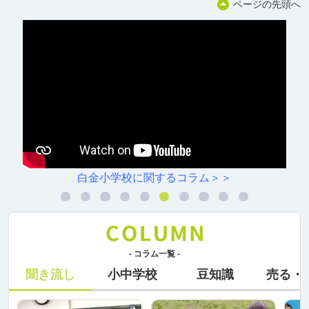
ページの先頭へ
白金小学校に関するコラム＞＞
- コラム一覧 -
聞き流し
小中学校
豆知識
売る・