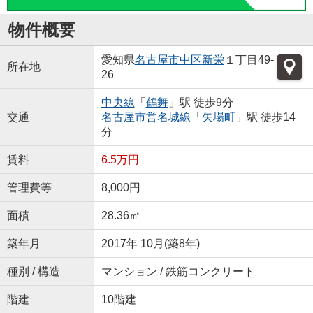
物件概要
愛知県
名古屋市中区
新栄
１丁目49-
所在地
26
中央線
「
鶴舞
」駅 徒歩9分
交通
名古屋市営名城線
「
矢場町
」駅 徒歩14
分
賃料
6.5万円
管理費等
8,000円
面積
28.36㎡
築年月
2017年 10月(築8年)
種別 / 構造
マンション / 鉄筋コンクリート
階建
10階建