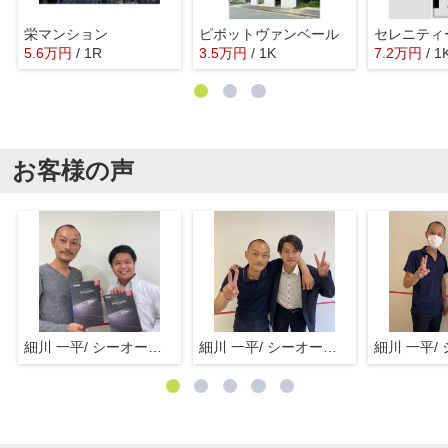
栄マンション
ピボットヴァンベール
セレニティ
5.6
万
円
/ 1R
3.5
万
円
/ 1K
7.2
万
円
/ 1
お客様の声
細川 一平/ シーオーエム(株)
細川 一平/ シーオーエム(株)