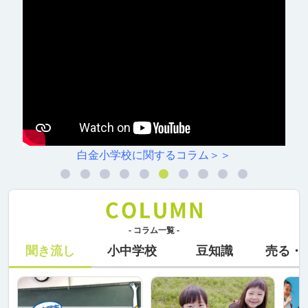
白金小学校に関するコラム＞＞
- コラム一覧 -
聞き流し
小中学校
豆知識
売る・