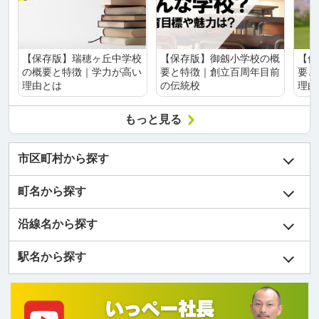
【保存版】瑞穂ヶ丘中学校
【保存版】御劔小学校の概
【保
の概要と特徴｜学力が高い
要と特徴｜創立百周年目前
要と
理由とは
の伝統校
理由
もっと見る
市区町村から探す
町名から探す
沿線名から探す
駅名から探す