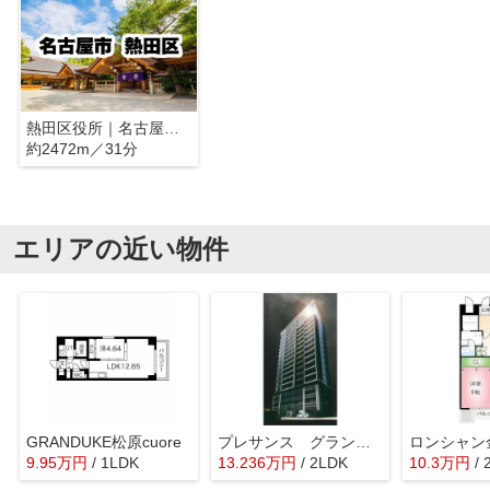
熱田区役所｜名古屋市熱田区
約2472m／31分
エリアの近い物件
GRANDUKE松原cuore
プレサンス グラン 栄 THE TOWER
ロンシャン
9.95
万
円
/ 1LDK
13.236
万
円
/ 2LDK
10.3
万
円
/