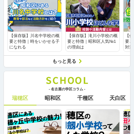
【保存版】川名中学校の概
【保存版】滝川小学校の概
【保
要と特徴｜時をいかせる子
要と特徴｜昭和区人気№1
要と
になれる
の理由は
対策
もっと見る
- 名古屋の学区コラム -
瑞穂区
昭和区
千種区
天白区