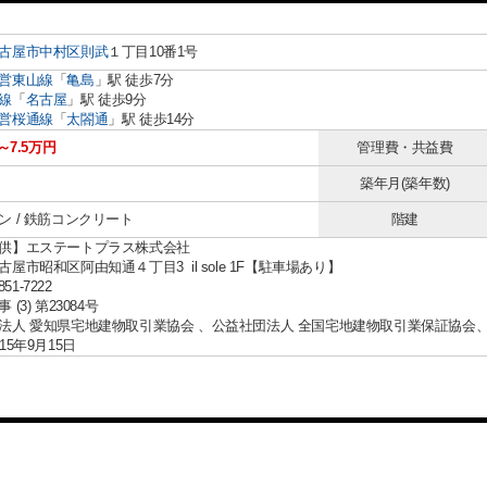
古屋市中村区
則武
１丁目10番1号
営東山線
「
亀島
」駅 徒歩7分
線
「
名古屋
」駅 徒歩9分
営桜通線
「
太閤通
」駅 徒歩14分
～7.5万円
管理費・共益費
築年月(築年数)
ン / 鉄筋コンクリート
階建
供】エステートプラス株式会社
屋市昭和区阿由知通４丁目3 il sole 1F【駐車場あり】
851-7222
(3) 第23084号
法人 愛知県宅地建物取引業協会 、公益社団法人 全国宅地建物取引業保証協会
15年9月15日