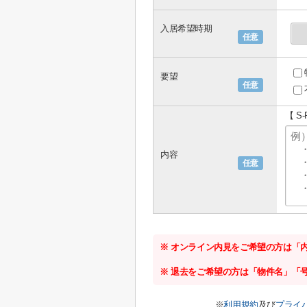
入居希望時期
任意
要望
任意
【 S
内容
任意
※ オンライン内見をご希望の方は「
※ 退去をご希望の方は「物件名」「
※
利用規約
及び
プライ