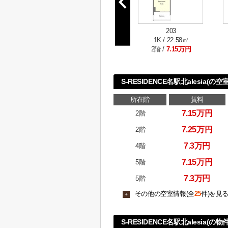
203
1K / 22.58㎡
2階 /
7.15万円
S-RESIDENCE名駅北alesia(の
所在階
賃料
7.15万円
2階
7.25万円
2階
7.3万円
4階
7.15万円
5階
7.3万円
5階
その他の空室情報(全
25
件)を見
+
S-RESIDENCE名駅北alesia(の