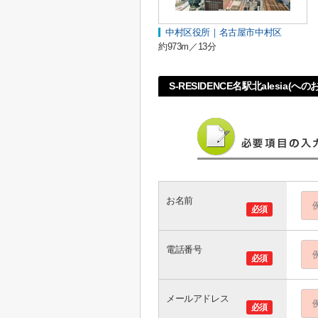
中村区役所｜名古屋市中村区
約973m／13分
S-RESIDENCE名駅北alesia(
お名前
必須
電話番号
必須
メールアドレス
必須