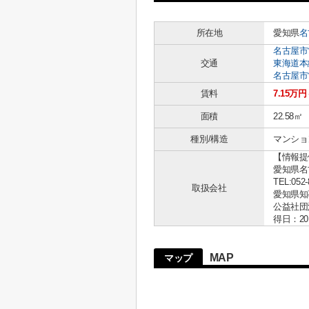
所在地
愛知県
名
名古屋市
交通
東海道本
名古屋市
賃料
7.15万円
面積
22.58㎡
種別/構造
マンショ
【情報提
愛知県名古
TEL:052-
取扱会社
愛知県知事 
公益社団
得日：20
MAP
マップ