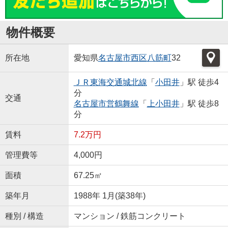
物件概要
所在地
愛知県
名古屋市西区
八筋町
32
ＪＲ東海交通城北線
「
小田井
」駅 徒歩4
分
交通
名古屋市営鶴舞線
「
上小田井
」駅 徒歩8
分
賃料
7.2万円
管理費等
4,000円
面積
67.25㎡
築年月
1988年 1月(築38年)
種別 / 構造
マンション / 鉄筋コンクリート