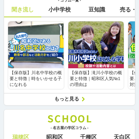
- コラム一覧 -
聞き流し
小中学校
豆知識
売る・
【保存版】川名中学校の概
【保存版】滝川小学校の概
【保
要と特徴｜時をいかせる子
要と特徴｜昭和区人気№1
要と
になれる
の理由は
対策
もっと見る
- 名古屋の学区コラム -
瑞穂区
昭和区
千種区
天白区