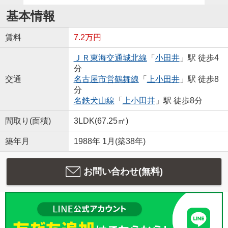
基本情報
賃料
7.2万円
ＪＲ東海交通城北線
「
小田井
」駅 徒歩4
分
交通
名古屋市営鶴舞線
「
上小田井
」駅 徒歩8
分
名鉄犬山線
「
上小田井
」駅 徒歩8分
間取り(面積)
3LDK(67.25㎡)
築年月
1988年 1月(築38年)
お問い合わせ(無料)