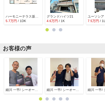
ハーモニーテラス坂井戸
グランドハイツ21
ユーソシア
5.7
万
円
/ 1DK
4.6
万
円
/ 1K
7.5
万
円
/ 1
お客様の声
細川 一平/ シーオーエム(株)
細川 一平/ シーオーエム(株)