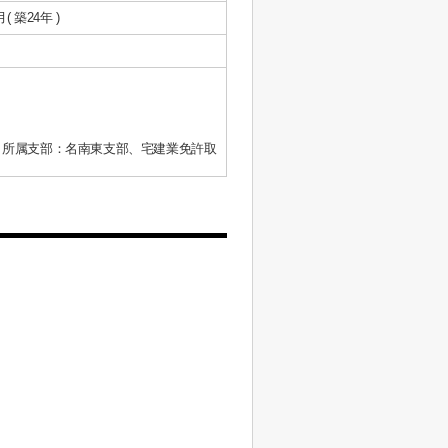
月( 築24年 )
、所属支部：名南東支部、宅建業免許取