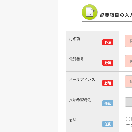
お名前
必須
電話番号
必須
メールアドレス
必須
入居希望時期
任意
要望
任意