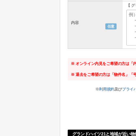
【 
内容
任意
※ オンライン内見をご希望の方は「
※ 退去をご希望の方は「物件名」「
※
利用規約
及び
プライ
グランドハイツ21と地域が近い物