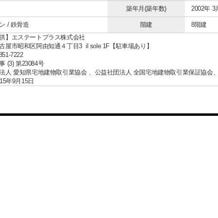
築年月(築年数)
2002年 3
 / 鉄骨造
階建
8階建
供】エステートプラス株式会社
屋市昭和区阿由知通４丁目3 il sole 1F【駐車場あり】
851-7222
(3) 第23084号
法人 愛知県宅地建物取引業協会 、公益社団法人 全国宅地建物取引業保証協会
15年9月15日