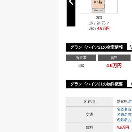
303
1K / 24.75㎡
3階 /
4.6万円
グランドハイツ21の空室情報
所在階
賃料
4.6万円
3階
グランドハイツ21の物件概要
所在地
愛知県
名
名鉄名古
交通
名鉄名古
名鉄名古
賃料
4.6万円