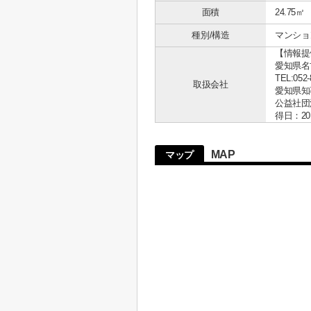
面積
24.75㎡
種別/構造
マンション
【情報提
愛知県名古
TEL:052-
取扱会社
愛知県知事 
公益社団
得日：20
MAP
マップ