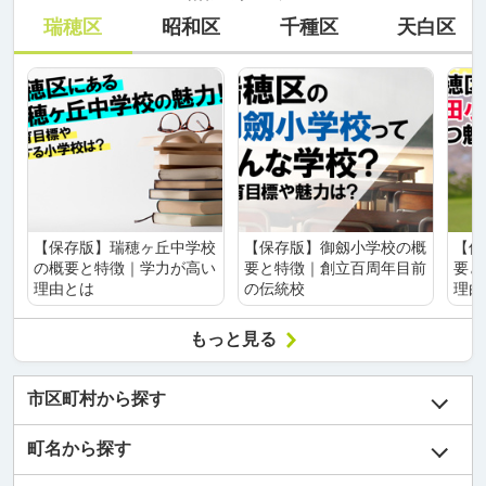
瑞穂区
昭和区
千種区
天白区
【保存版】瑞穂ヶ丘中学校
【保存版】御劔小学校の概
【保
の概要と特徴｜学力が高い
要と特徴｜創立百周年目前
要と
理由とは
の伝統校
理由
もっと見る
市区町村から探す
町名から探す