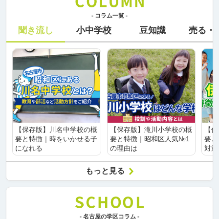
- コラム一覧 -
聞き流し
小中学校
豆知識
売る・
【保存版】川名中学校の概
【保存版】滝川小学校の概
【保
要と特徴｜時をいかせる子
要と特徴｜昭和区人気№1
要と
になれる
の理由は
対策
もっと見る
- 名古屋の学区コラム -