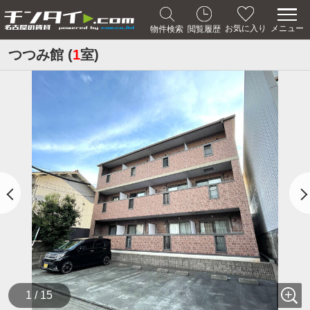
メニュー
お気に入り
物件検索
閲覧履歴
つつみ館 (
1
室)
1 / 15