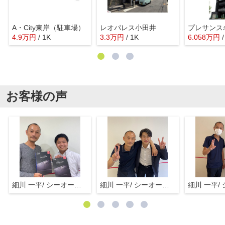
A・City東岸（駐車場）
レオパレス小田井
4.9
万
円
/ 1K
3.3
万
円
/ 1K
6.058
万
円
お客様の声
細川 一平/ シーオーエム(株)
細川 一平/ シーオーエム(株)