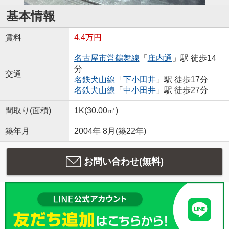
基本情報
賃料
4.4万円
名古屋市営鶴舞線
「
庄内通
」駅 徒歩14
分
交通
名鉄犬山線
「
下小田井
」駅 徒歩17分
名鉄犬山線
「
中小田井
」駅 徒歩27分
間取り(面積)
1K(30.00㎡)
築年月
2004年 8月(築22年)
お問い合わせ(無料)