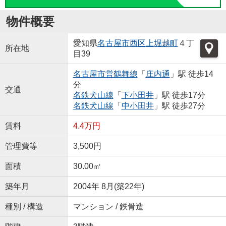
物件概要
愛知県
名古屋市西区
上堀越町
４丁
所在地
目39
名古屋市営鶴舞線
「
庄内通
」駅 徒歩14
分
交通
名鉄犬山線
「
下小田井
」駅 徒歩17分
名鉄犬山線
「
中小田井
」駅 徒歩27分
賃料
4.4万円
管理費等
3,500円
面積
30.00㎡
築年月
2004年 8月(築22年)
種別 / 構造
マンション / 鉄骨造