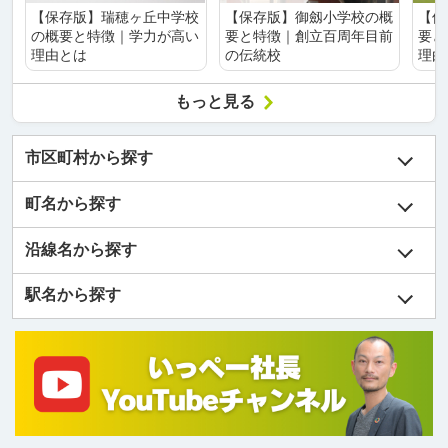
【保存版】瑞穂ヶ丘中学校
【保存版】御劔小学校の概
【保
の概要と特徴｜学力が高い
要と特徴｜創立百周年目前
要と
理由とは
の伝統校
理由
もっと見る
市区町村から探す
町名から探す
沿線名から探す
駅名から探す