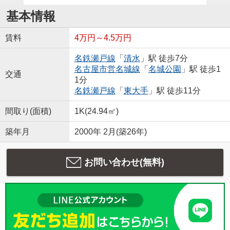
基本情報
賃料
4万円～4.5万円
名鉄瀬戸線
「
清水
」駅 徒歩7分
名古屋市営名城線
「
名城公園
」駅 徒歩1
交通
1分
名鉄瀬戸線
「
東大手
」駅 徒歩11分
間取り(面積)
1K(24.94㎡)
築年月
2000年 2月(築26年)
お問い合わせ(無料)