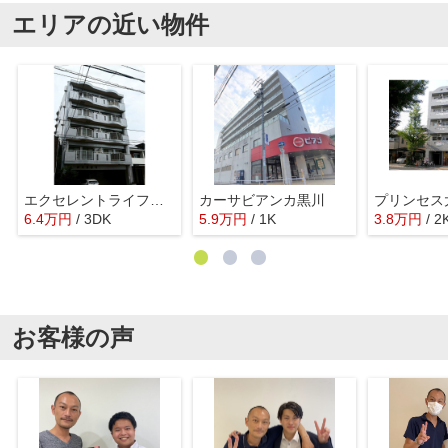
エリアの近い物件
エクセレントライフ清水
カーサビアンカ黒川
プリンセス
6.4
万
円
/ 3DK
5.9
万
円
/ 1K
3.8
万
円
/ 2
お客様の声