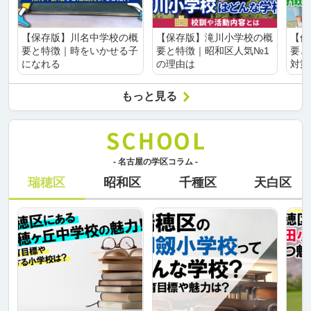
【保存版】川名中学校の概
【保存版】滝川小学校の概
【保
要と特徴｜時をいかせる子
要と特徴｜昭和区人気№1
要と
になれる
の理由は
対策
もっと見る
- 名古屋の学区コラム -
瑞穂区
昭和区
千種区
天白区