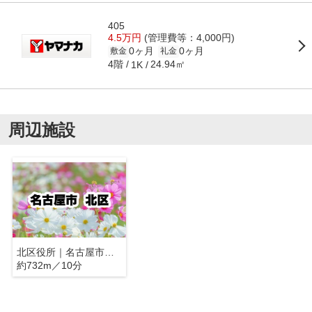
405
4.5万円
(管理費等：4,000円)
0ヶ月
0ヶ月
敷金
礼金
4階
24.94㎡
1K
周辺施設
北区役所｜名古屋市北区
約732m／10分