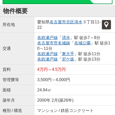
物件概要
愛知県
名古屋市北区
清水
３丁目11-
所在地
22
名鉄瀬戸線
「
清水
」駅 徒歩7～8分
名古屋市営名城線
「
名城公園
」駅 徒歩1
交通
0～11分
名鉄瀬戸線
「
東大手
」駅 徒歩11分
名鉄瀬戸線
「
尼ケ坂
」駅 徒歩13分
賃料
4万円～4.5万円
管理費等
3,500円～4,000円
面積
24.94㎡
築年月
2000年 2月(築26年)
種別 / 構造
マンション / 鉄筋コンクリート