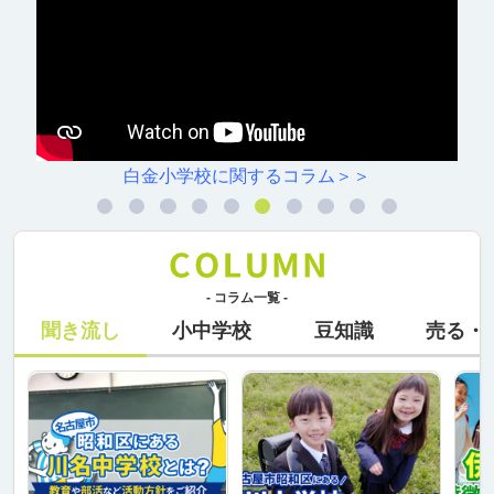
白金小学校に関するコラム＞＞
- コラム一覧 -
聞き流し
小中学校
豆知識
売る・